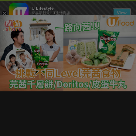
U Lifestyle
View
睇盡最新最HIT生活資訊
FREE - In Google Play
下載 U Lifestyle App