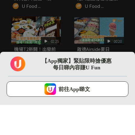
感菜...
葡...
U Food ...
U Food ...
02:25
00:20
機場T2新開！出發前
啟德Airside夏日
後歎地道冰室味/限定
Gelato祭 一連兩週!...
手信率先睇
【App獨家】緊貼限時搶優惠
U Food ...
U Food ...
每日睇內容賺U Fun
U Lifestyle 會使用Cookies來改善您的網站體驗，請確定您同意接
受本網站之
私隱政策和使用條款
才可繼續瀏覽。
前往App睇文
我已閱讀及同意
00:28
01:31
Lady M首推貓山王榴
男神YT周殷廷化身店
槤千層蛋糕 港澳限定!
長 率先試食SUBWAY
...
全...
U Food ...
U Food ...