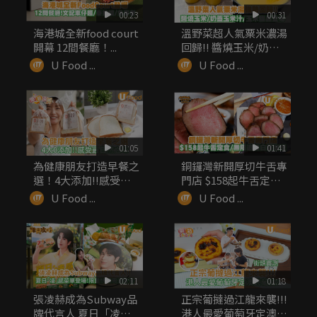
00:23
00:31
海港城全新food court
溫野菜超人氣粟米濃湯
開幕 12間餐廳！...
回歸!! 醬燒玉米/奶蓋
玉米...
U Food ...
U Food ...
01:05
01:41
為健康朋友打造早餐之
銅鑼灣新開厚切牛舌專
選！4大添加!!感受最
門店 $158起牛舌定食/
自然之味
無...
U Food ...
U Food ...
02:11
01:18
張凌赫成為Subway品
正宗葡撻過江龍來襲!!!
牌代言人 夏日「凌」
港人最愛葡萄牙定澳式