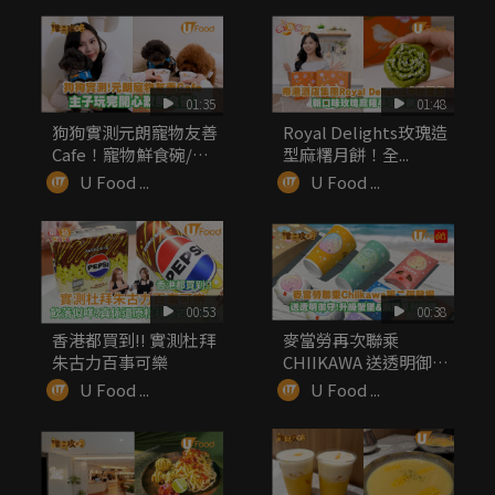
01:35
01:48
狗狗實測元朗寵物友善
Royal Delights玫瑰造
Cafe！寵物鮮食碗/嫩
型麻糬月餅！全...
滑厚...
U Food ...
U Food ...
00:53
00:38
香港都買到!! 實測杜拜
麥當勞再次聯乘
朱古力百事可樂
CHIIKAWA 送透明御
守！升級...
U Food ...
U Food ...