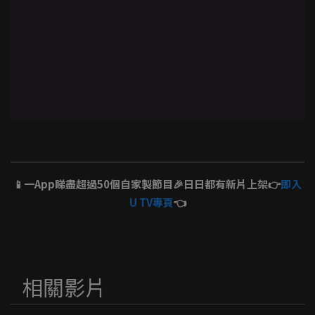
📱一App睇盡超過50個自家製節目🎉日日都有新片上架👉
即入
U TV專頁
👈
相關影片