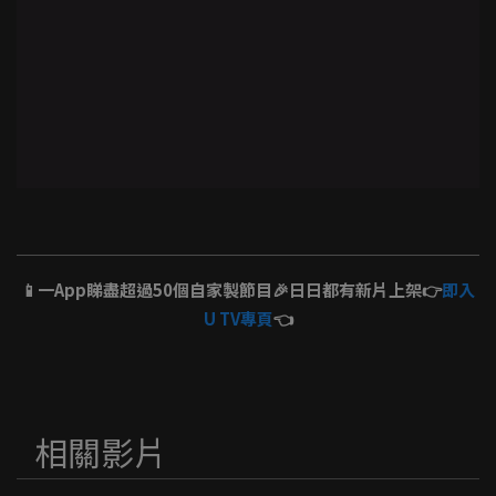
📱一App睇盡超過50個自家製節目🎉日日都有新片上架👉
即入
U TV專頁
👈
相關影片