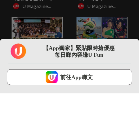
令...
U Magazine...
U Magazine...
01:53
00:35
【App獨家】緊貼限時搶優惠
5大樂團指揮你不知道
尖沙咀直擊 adidas
每日睇內容賺U Fun
的事 指揮2小時音樂可
FIFA世界盃26展覽...
瘦4...
U Magazine...
U Magazine...
U Lifestyle 會使用Cookies來改善您的網站體驗，請確定您同意接
受本網站之
私隱政策和使用條款
才可繼續瀏覽。
前往App睇文
我已閱讀及同意
13:13
00:52
【環球GPS】巴塞隆拿
阿爸阿媽係「世一」神
自由行4日3夜行程規
隊友！
劃！必...
U Magazine...
U Magazine...