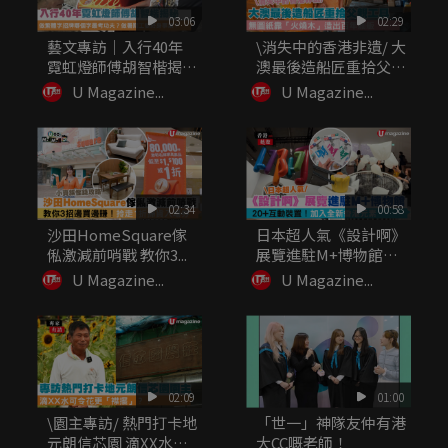
03:06
02:29
藝文專訪｜入行40年
\消失中的香港非遺/ 大
霓虹燈師傅胡智楷揭
澳最後造船匠重拾父親
秘：做繁體...
工...
U Magazine...
U Magazine...
02:34
00:58
沙田HomeSquare傢
日本超人氣《設計啊》
俬激減前哨戰 教你3...
展覽進駐M+博物館
20+...
U Magazine...
U Magazine...
02:09
01:00
\園主專訪/ 熱門打卡地
「世一」神隊友仲有港
元朗信芯園 滴XX水可
大CC嘅老師！