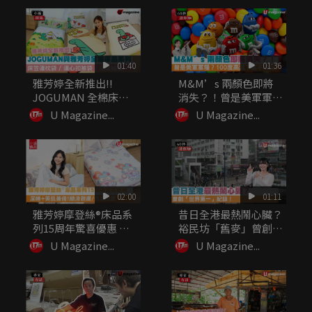
01:40
01:36
雅芳婷全新推出!!
M&M’s 兩顏色即將
JOGUMAN 全棉床品
消失？！曾是美軍軍
系列...
糧？10...
U Magazine...
U Magazine...
02:00
01:11
雅芳婷摩登絲®床品系
昔日全港最熱鬧心臟？
列15周年驚喜優惠 深
裕民坊「舊麥」曾創
睡+...
「世界第一...
U Magazine...
U Magazine...