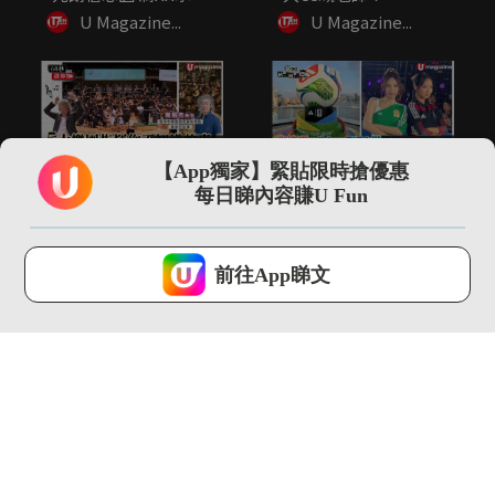
令...
U Magazine...
U Magazine...
01:53
00:35
【App獨家】緊貼限時搶優惠
5大樂團指揮你不知道
尖沙咀直擊 adidas
每日睇內容賺U Fun
的事 指揮2小時音樂可
FIFA世界盃26展覽...
瘦4...
U Magazine...
U Magazine...
U Lifestyle 會使用Cookies來改善您的網站體驗，請確定您同意接
受本網站之
私隱政策和使用條款
才可繼續瀏覽。
前往App睇文
我已閱讀及同意
13:13
00:52
【環球GPS】巴塞隆拿
阿爸阿媽係「世一」神
自由行4日3夜行程規
隊友！
劃！必...
U Magazine...
U Magazine...