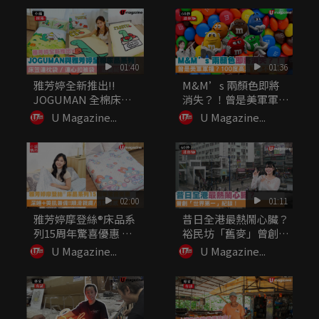
01:40
01:36
雅芳婷全新推出!!
M&M’s 兩顏色即將
JOGUMAN 全棉床品
消失？！曾是美軍軍
系列...
糧？10...
U Magazine...
U Magazine...
02:00
01:11
雅芳婷摩登絲®床品系
昔日全港最熱鬧心臟？
列15周年驚喜優惠 深
裕民坊「舊麥」曾創
睡+...
「世界第一...
U Magazine...
U Magazine...