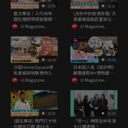
03:06
02:29
藝文專訪｜入行40年
\消失中的香港非遺/ 大
霓虹燈師傅胡智楷揭
澳最後造船匠重拾父親
秘：做繁體...
工...
U Magazine...
U Magazine...
02:34
00:58
沙田HomeSquare傢
日本超人氣《設計啊》
俬激減前哨戰 教你3...
展覽進駐M+博物館
20+...
U Magazine...
U Magazine...
02:09
01:00
\園主專訪/ 熱門打卡地
「世一」神隊友仲有港
元朗信芯園 滴XX水可
大CC嘅老師！