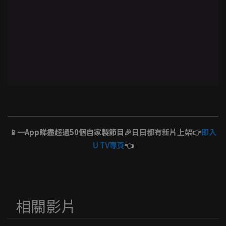
📱一App睇盡超過50個自家製節目🎉日日都有新片上架👉
即入
U TV專頁
👈
相關影片