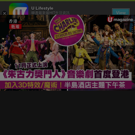
U Lifestyle
View
睇盡最新最HIT生活資訊
FREE - In Google Play
下載 U Lifestyle App