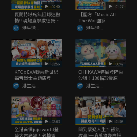
00:40
01:27
夏蘭特缺席無阻球迷熱
【圍方「Music All
情!! 現場直擊啟德曼城
The Wai 圍系...
V...
港生活 ...
港生活 ...
01:56
00:47
KFC x EVA聯乘新世紀
CHIIKAWA特展登陸尖
福音戰士主題店登
沙咀！130幅珍貴原
場！...
畫...
港生活 ...
港生活 ...
02:03
01:09
全港首個juju world登
聞到懷疑人生?! 飯氣
陸太古廣場！必搶香...
攻鼻!一噴萬物變白飯