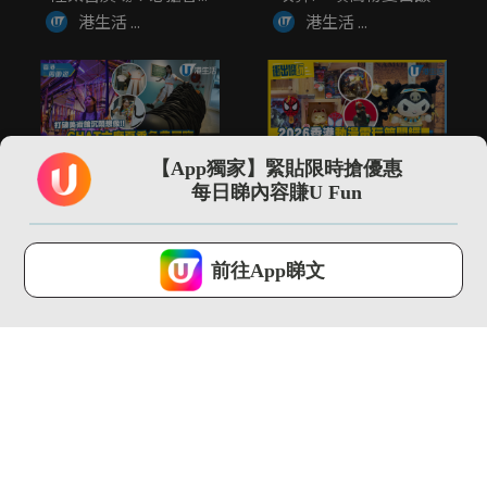
港生活 ...
港生活 ...
02:14
01:30
【App獨家】緊貼限時搶優惠
打破美術館沉悶想像!!
\現場直擊/ 2026動漫
每日睇內容賺U Fun
CHAT六廠夏季免費展
節開鑼 Sanrio埃...
覽...
港生活 ...
港生活 ...
U Lifestyle 會使用Cookies來改善您的網站體驗，請確定您同意接
受本網站之
私隱政策和使用條款
才可繼續瀏覽。
前往App睇文
我已閱讀及同意
03:18
02:09
SOGO仲夏精選全場低
全港首個!! 最大型
至37折！立即入手泳
JOGUMAN沉浸式夏日
衣套裝...
癒癒...
港生活 ...
港生活 ...