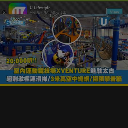
U Lifestyle
View
睇盡最新最HIT生活資訊
FREE - In Google Play
下載 U Lifestyle App