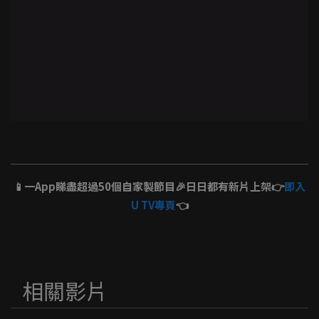
📱一App睇盡超過50個自家製節目🎉日日都有新片上架👉
即入
U TV專頁
👈
相關影片