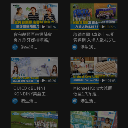
01:26
00:25
食完蒜頭原來個肺會
啟德直擊!!車路士vs祖
臭?! 刷牙都搞唔掂/
雲達斯 入場人數4357...
食...
港生活 ...
港生活 ...
01:26
01:03
QUICO x BUNNI
Michael Kors大減價
KONBINY美髮工...
低至1.7折 經...
港生活 ...
港生活 ...