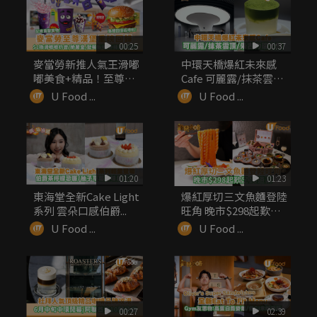
00:25
00:37
麥當勞新推人氣王滑嘟
中環天橋爆紅未來感
嘟美食+精品！至尊漢
Cafe 可麗露/抹茶雲
堡同步回歸
頂/朱...
U Food ...
U Food ...
01:20
01:23
東海堂全新Cake Light
爆紅厚切三文魚麵登陸
系列 雲朵口感伯爵...
旺角 晚市$298起歎足
1...
U Food ...
U Food ...
00:27
02:39