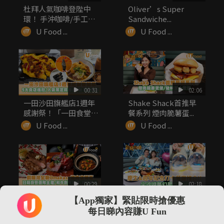
杜拜人氣咖啡登陛中
Oliver’s Super
環！ 手沖咖啡/手工烘
Sandwiche...
焙美食/...
U Food ...
U Food ...
00:31
02:06
一田沙田旗艦店1週年
Shake Shack首推早
感謝祭！「一田食堂」
餐系列 煙肉脆薯蛋...
5大人氣...
U Food ...
U Food ...
00:29
02:18
銅鑼灣全新Omakase
慶生&週年紀念打卡餐
【App獨家】緊貼限時搶優惠
山奧燒肉開幕！資深日
廳推介!! 尖沙咀夢幻星
每日睇內容賺U Fun
籍大...
空晚餐
U Food ...
U Food ...