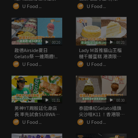
葡...
手信率先睇
U Food ...
U Food ...
00:20
00:28
啟德Airside夏日
Lady M首推貓山王榴
Gelato祭 一連兩週!...
槤千層蛋糕 港澳限定!
...
U Food ...
U Food ...
01:31
00:30
男神YT周殷廷化身店
泰國爆紅Gelato插旗
長 率先試食SUBWAY
尖沙咀K11 ！香港限
全...
定...
U Food ...
U Food ...