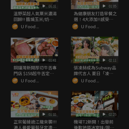
00:31
01:05
溫野菜超人氣粟米濃湯
為健康朋友打造早餐之
回歸!! 醬燒玉米/奶蓋
選！4大添加!!感受最
玉米...
自然之味
U Food ...
U Food ...
01:41
02:11
銅鑼灣新開厚切牛舌專
張凌赫成為Subway品
門店 $158起牛舌定食/
牌代言人 夏日「凌」
無...
感菜...
U Food ...
U Food ...
01:18
02:25
正宗葡撻過江龍來襲!!!
機場T2新開！出發前
港人最愛葡萄牙定澳式
後歎地道冰室味/限定