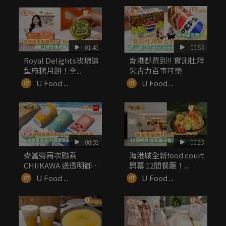
01:48
00:53
Royal Delights玫瑰造
香港都買到!! 實測杜拜
型麻糬月餅！全...
朱古力百事可樂
U Food ...
U Food ...
00:38
00:23
麥當勞再次聯乘
海港城全新food court
CHIIKAWA 送透明御
開幕 12間餐廳！...
守！升級...
U Food ...
U Food ...