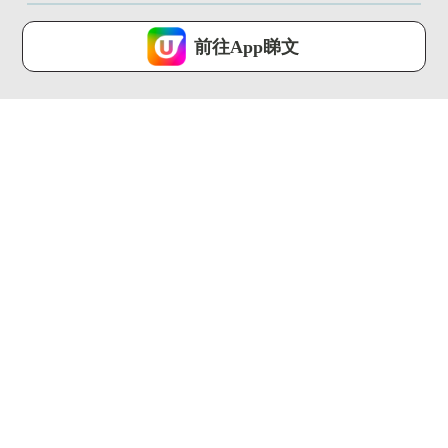
U Lifestyle 會使用Cookies來改善您的網站體驗，請確定您同意接
受本網站之
私隱政策和使用條款
才可繼續瀏覽。
前往App睇文
我已閱讀及同意
00:31
00:23
去冬甩專門店要買大
葡萄牙人氣蛋撻店 登
福?! 最平$22!!限量富
陸中環！ 神級薄脆酥
士...
皮 + ...
U Food ...
U Food ...
00:56
00:48
突擊夏日試飲！道地新
百佳嘉年華1連3日登
品「香水檸檬綠茶」
陸灣仔!! 玩遊戲免費拎
禮物...
U Food ...
U Food ...