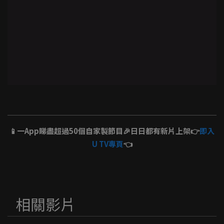
📱一App睇盡超過50個自家製節目🎉日日都有新片上架👉
即入
U TV專頁
👈
相關影片