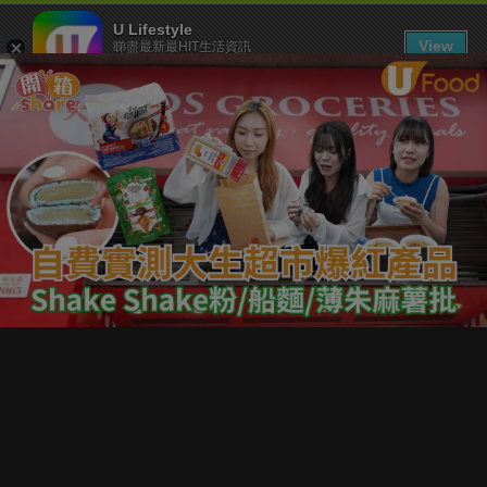
U Lifestyle
View
睇盡最新最HIT生活資訊
FREE - In Google Play
下載 U Lifestyle App