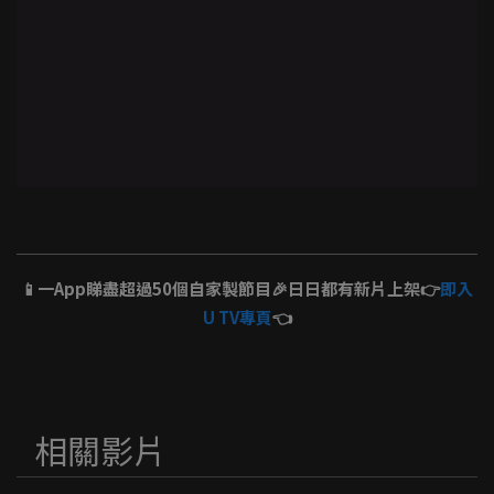
📱一App睇盡超過50個自家製節目🎉日日都有新片上架👉
即入
U TV專頁
👈
相關影片