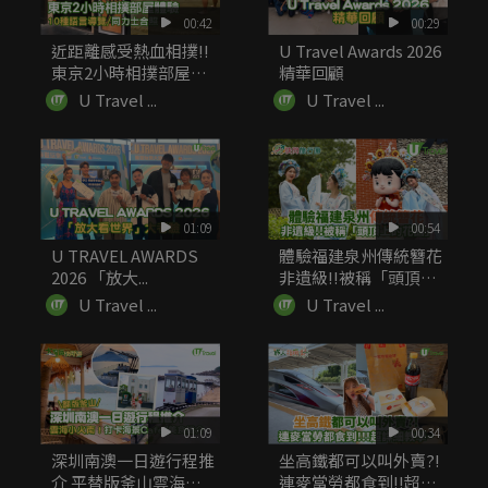
00:42
00:29
近距離感受熱血相撲!!
U Travel Awards 2026
東京2小時相撲部屋體
精華回顧
驗 ...
U Travel ...
U Travel ...
01:09
00:54
U TRAVEL AWARDS
體驗福建泉州傳統簪花
2026 「放大...
非遺級!!被稱「頭頂上
的...
U Travel ...
U Travel ...
01:09
00:34
深圳南澳一日遊行程推
坐高鐵都可以叫外賣?!
介 平替版釜山雲海小
連麥當勞都食到!!超詳