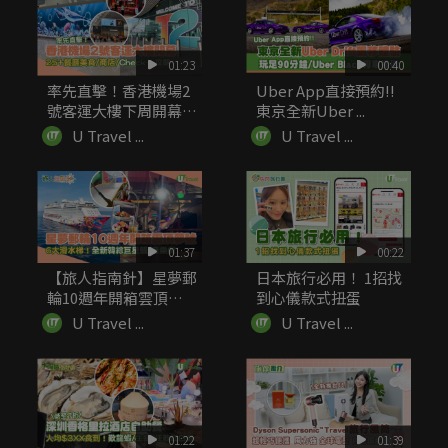
01:23
00:40
率先直擊！香港機場2
Uber App直接預約!!
號客運大樓下周開幕
東京全新Uber ...
25+...
U Travel ...
U Travel ...
01:37
00:22
【旅人指南針】星夢郵
日本旅行必用！ 1招找
輪10週年開箱雲頂夢
到心儀款式扭蛋
號 6...
U Travel ...
U Travel ...
01:22
01:39