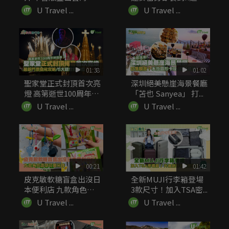
火南！...
細...
U Travel ...
U Travel ...
01:38
01:02
聖家堂正式封頂首次亮
深圳絕美懸崖海景餐廳
燈 高第逝世100周年終
「苫也 Sanyea」 打...
圓...
U Travel ...
U Travel ...
00:21
01:42
皮克敏軟糖盲盒出沒日
全新MUJI行李箱登場
本便利店 九款角色造
3款尺寸！加入TSA密...
型可愛吊飾
U Travel ...
U Travel ...