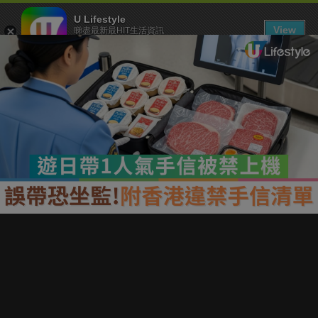
U Lifestyle
View
睇盡最新最HIT生活資訊
FREE - In Google Play
下載 U Lifestyle App