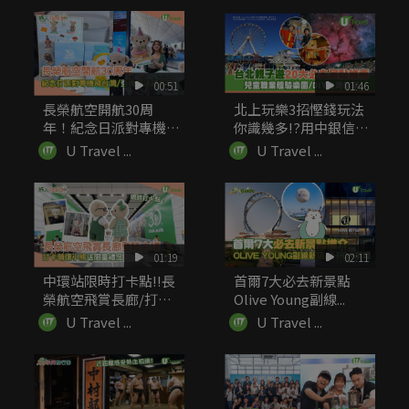
00:51
01:46
長榮航空開航30周
北上玩樂3招慳錢玩法
年！紀念日派對專機飛
你識幾多!?用中銀信用
台灣 登機...
卡簽賬...
U Travel ...
U Travel ...
01:19
02:11
中環站限時打卡點!!長
首爾7大必去新景點
榮航空飛賞長廊/打卡
Olive Young副線...
萌爆小...
U Travel ...
U Travel ...