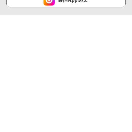
我已閱讀及同意
01:37
01:30
飛東京揀成田機場定羽
【旅人指南針】歷時
田機場？一條片看清5
144年！巴塞隆拿聖家
大比教懶...
堂終封頂...
U Travel ...
U Travel ...
00:28
01:08
【旅人Guide】APA、
【大灣區快閃遊】深圳
東橫 Inn都有！日本...
哈利波特禁忌森林直擊
體驗 ...
U Travel ...
U Travel ...