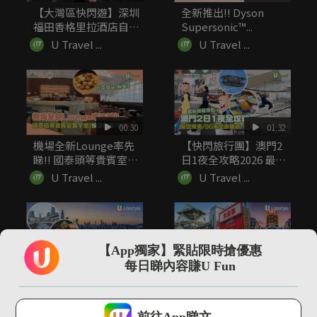
【大灣區快閃遊】深圳
全新推出!! Dyson
福田香格里拉酒店自助
Supersonic™...
餐低至7...
U Travel ...
U Travel ...
00:30
01:32
機場全新Lounge率先
【快閃旅行團】澳門2
睇!! 國泰頭等貴賓室
日1夜全攻略2026 最
寰...
新...
U Travel ...
U Travel ...
【App獨家】緊貼限時搶優惠
01:21
01:05
每日睇內容賺U Fun
20+深圳大型商場好去
32+大阪自由行必去景
處推薦 地鐵沿線！美
點推介 必去刺身市場/
U Lifestyle 會使用Cookies來改善您的網站體驗，請確定您同意接
食/...
打...
U Travel ...
U Travel ...
受本網站之
私隱政策和使用條款
才可繼續瀏覽。
前往App睇文