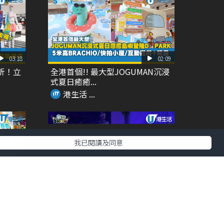
03:18
02:09
折！立
全港首個!! 最大型JOGUMAN沉浸
式夏日癒癒...
港生活 ...
我已閱讀及同意
02:25
01:10
 自選
\現場直擊/ FTISLAND香港演唱會
落台下...
港生活 ...