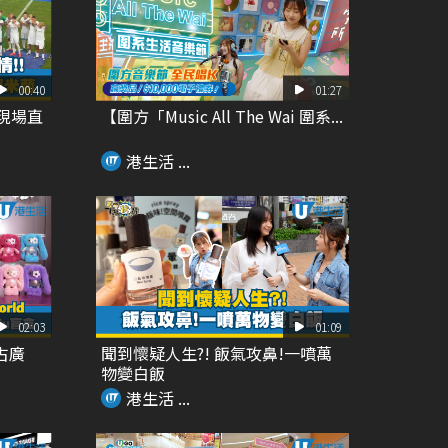
00:40
01:27
 現場直
【圍方「Music All The Wai 圍系...
港生活 ...
02:03
01:09
太古廣
聞到懷疑人生?! 飯氣攻鼻!一噴萬
物變白飯
港生活 ...