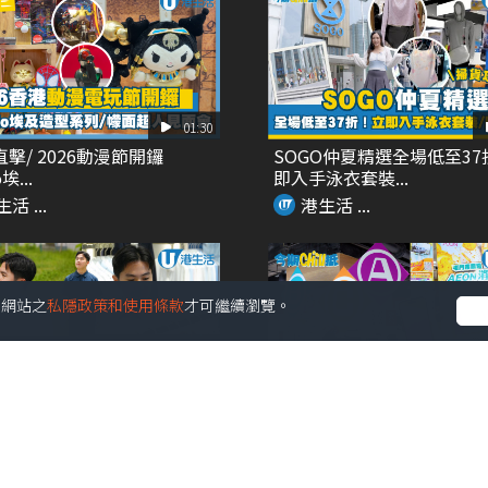
01:30
直擊/ 2026動漫節開鑼
SOGO仲夏精選全場低至37
埃...
即入手泳衣套裝...
活 ...
港生活 ...
受本網站之
私隱政策和使用條款
才可繼續瀏覽。
01:14
ERMINANT夏天旅行必備 功
Aeon夏日A+B+C組合優惠!!
尚...
家電/廚...
活 ...
港生活 ...