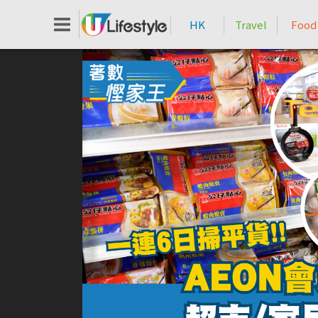
HK
Travel
Food