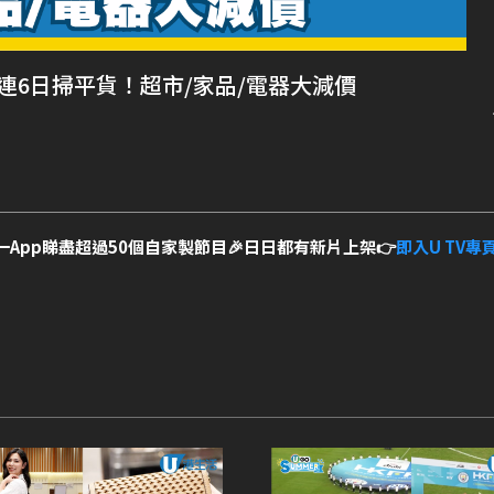
1連6日掃平貨！超市/家品/電器大減價
一App睇盡超過50個自家製節目🎉日日都有新片上架👉
即入U TV專