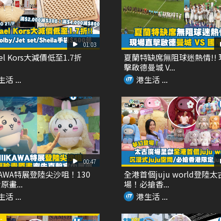
01:03
ael Kors大減價低至1.7折
夏蘭特缺席無阻球迷熱情!!
擊啟德曼城 V...
活 ...
港生活 ...
00:47
IKAWA特展登陸尖沙咀！130
全港首個juju world登陸
畫...
場！必搶香...
活 ...
港生活 ...