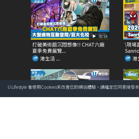
02:14
打破美術館沉悶想像!! CHAT六廠
\現場
夏季免費展覽...
Sanrio
港生活 ...
港生
U Lifestyle 會使用Cookies來改善您的網站體驗，請確定您同意接
00:27
Chiikawa主題輕鐵再度登場 夢幻
DET
角色扶手 ...
能性+時
港生活 ...
港生