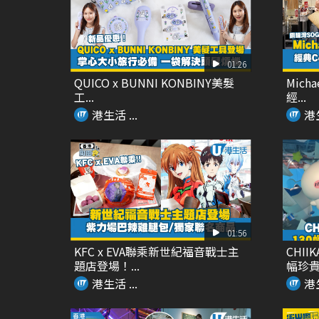
01:26
QUICO x BUNNI KONBINY美髮
Mich
工...
經...
港生活 ...
港生
01:56
KFC x EVA聯乘新世紀福音戰士主
CHI
題店登場！...
幅珍貴原
港生活 ...
港生