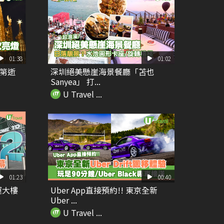
01:38
01:02
高第逝
深圳絕美懸崖海景餐廳「苫也
Sanyea」 打...
U Travel ...
01:23
00:40
運大樓
Uber App直接預約!! 東京全新
Uber ...
U Travel ...