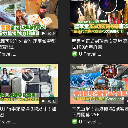
00:34
都可以叫外賣?! 連麥當勞都
聖家堂正式封頂首次亮燈 
超詳細...
世100周年終圓...
ravel ...
U Travel ...
01:42
UJI行李箱登場 3款尺寸！加
率先直擊！香港機場2號客
...
下周開幕 25+...
ravel ...
U Travel ...