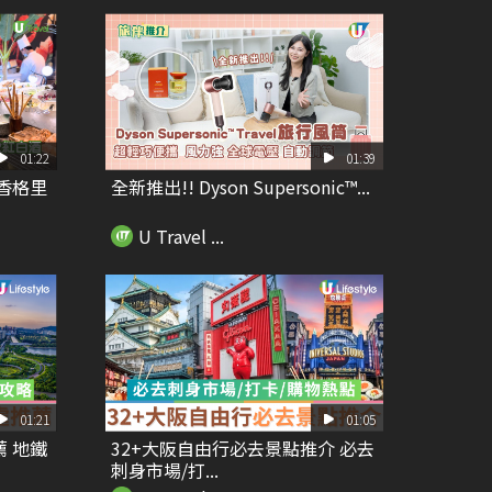
01:22
01:39
香格里
全新推出!! Dyson Supersonic™...
U Travel ...
01:21
01:05
薦 地鐵
32+大阪自由行必去景點推介 必去
刺身市場/打...