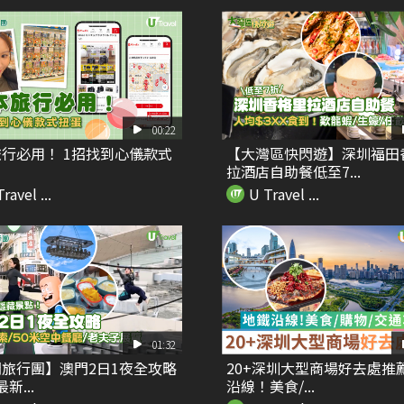
00:22
行必用！ 1招找到心儀款式
【大灣區快閃遊】深圳福田
拉酒店自助餐低至7...
ravel ...
U Travel ...
01:32
旅行團】澳門2日1夜全攻略
20+深圳大型商場好去處推
最新...
沿線！美食/...