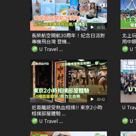
00:51
長榮航空開航30周年！紀念日派對
北上玩
專機飛台灣 登機...
用中銀
U Travel ...
U T
00:42
近距離感受熱血相撲!! 東京2小時
U Tra
相撲部屋體驗 ...
U Travel ...
U T