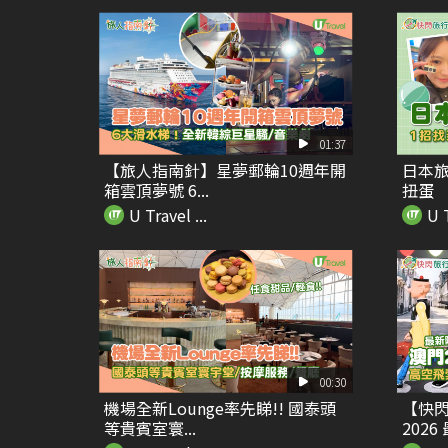
01:37
【旅人指南針】星夢郵輪10週年開
日本旅
箱雲頂夢號 6...
扭蛋
U Travel ...
U T
00:30
機場全新Lounge率先睇!! 國泰頭
【快閃
等貴賓室寰...
2026 