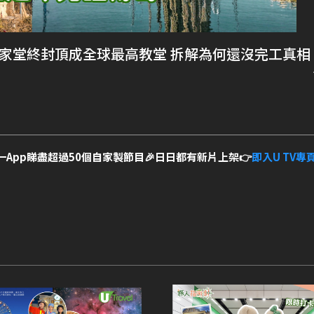
聖家堂終封頂成全球最高教堂 拆解為何還沒完工真相
一App睇盡超過50個自家製節目🎉日日都有新片上架👉
即入U TV專