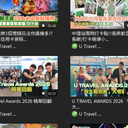
01:46
樂3招慳錢玩法你識幾多!?
中環站限時打卡點!!長榮航
信用卡簽賬...
長廊/打卡萌爆小...
ravel ...
U Travel ...
00:29
vel Awards 2026 精華回顧
U TRAVEL AWARDS 2026
大...
ravel ...
U Travel ...