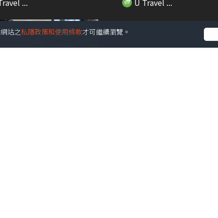
ravel ...
U Travel ...
受本網站之
私隱政策和使用條款
才可繼續瀏覽。
01:35
1人氣手信被禁上機 誤帶恐
【旅人Guide】APA、東橫 I
香港違...
有！日本...
ravel ...
U Travel ...
00:34
旅行團】澳門美食節2026
【旅人Guide】人生必看！2