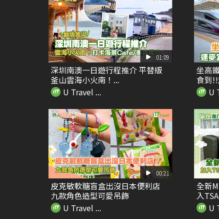
01:09
深圳南澳一日遊行程推介 平替版
坐高鐵
釜山雲海小火南！...
食到!!
U Travel ...
U T
00:21
皮克敏軟糖盲盒出沒日本便利店
全新M
九款角色造型可愛吊飾
入TSA密
U Travel ...
U T