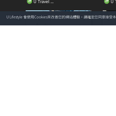
U Travel ...
U T
U Lifestyle 會使用Cookies來改善您的網站體驗，請確定您同意接
01:37
飛東京揀成田機場定羽田機場？一
遊日帶
條片看清5大比教懶...
坐監!附
U Travel ...
U T
01:04
惠康聯乘American Tourister推
【快閃