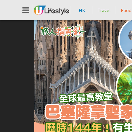
HK
Travel
Food