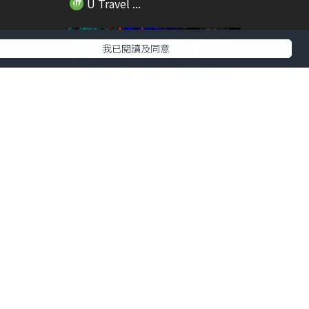
U Travel ...
我已閱讀及同意
00:28
01:08
nn都
【大灣區快閃遊】深圳哈利波特禁
忌森林直擊體驗 ...
U Travel ...
01:23
00:23
026年
實測日本機場免費智能輪椅 直送