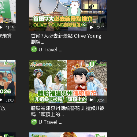
01:19
02:11
空飛賞
首爾7大必去新景點 Olive Young
副線...
U Travel ...
01:09
00:54
 「放
體驗福建泉州傳統簪花 非遺級!!被
稱「頭頂上的...
U Travel ...