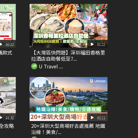
00:22
01:22
儀款式
【大灣區快閃遊】深圳福田香格里
拉酒店自助餐低至7...
U Travel ...
01:32
01:21
全攻略
20+深圳大型商場好去處推薦 地鐵
沿線！美食/...