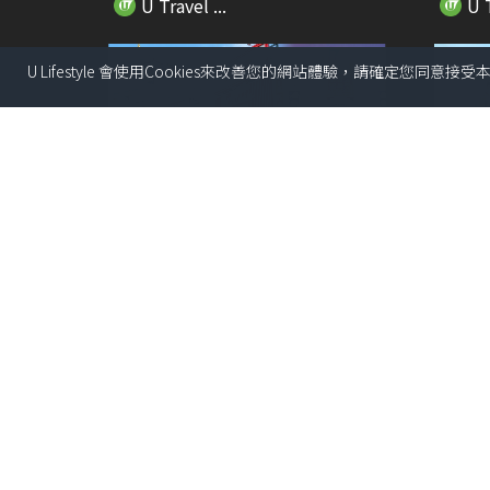
U Travel ...
U T
U Lifestyle 會使用Cookies來改善您的網站體驗，請確定您同意接
01:05
32+大阪自由行必去景點推介 必去
飛東
刺身市場/打...
條片看
U Travel ...
U T
01:08
【大灣區快閃遊】深圳哈利波特禁
惠康聯乘