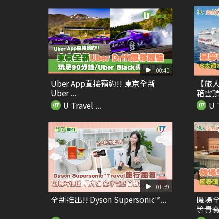
00:40
Uber App直接預約!! 東京全新
【旅人
Uber ...
箱雲頂夢
U Travel ...
U T
01:39
全新推出!! Dyson Supersonic™...
機場全
等貴賓室