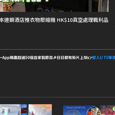
！日本連鎖酒店推衣物壓縮機 HK$10真空處理戰利品
一App睇盡超過50個自家製節目🎉日日都有新片上架👉
即入U TV專