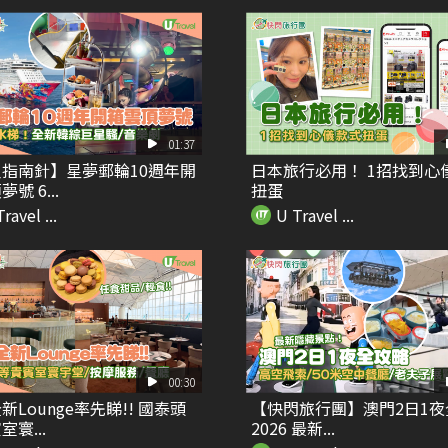
01:37
指南針】星夢郵輪10週年開
日本旅行必用！ 1招找到心
號 6...
扭蛋
ravel ...
U Travel ...
00:30
新Lounge率先睇!! 國泰頭
【快閃旅行團】澳門2日1夜
寰...
2026 最新...