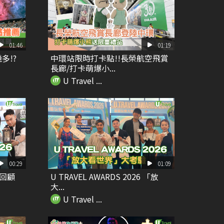
01:46
01:19
多!?
中環站限時打卡點!!長榮航空飛賞
長廊/打卡萌爆小...
U Travel ...
00:29
01:09
精華回顧
U TRAVEL AWARDS 2026 「放
大...
U Travel ...