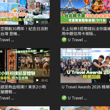
00:51
空開航30周年！紀念日派對
北上玩樂3招慳錢玩法你識幾
台灣 登機...
用中銀信用卡簽賬...
ravel ...
U Travel ...
00:42
感受熱血相撲!! 東京2小時
U Travel Awards 2026 
體驗 ...
ravel ...
U Travel ...