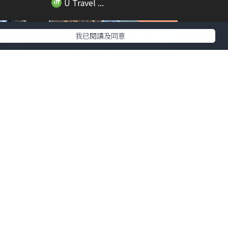
U Travel ...
我已閱讀及同意
01:35
01:30
誤帶恐
【旅人指南針】歷時144年！巴塞
隆拿聖家堂終封頂...
U Travel ...
00:34
01:23
026
【旅人Guide】人生必看！2026年