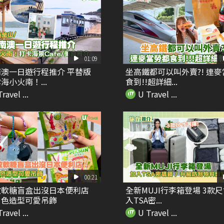
01:09
澳一日遊行程推介 平替版
坐高鐵都可以叫外賣?! 連
海小火南！...
食到!!超詳細...
ravel ...
U Travel ...
00:21
敏軟糖盲盒出沒日本便利店
全新MUJI行李箱登場 3款
角色造型可愛吊飾
入TSA密...
ravel ...
U Travel ...