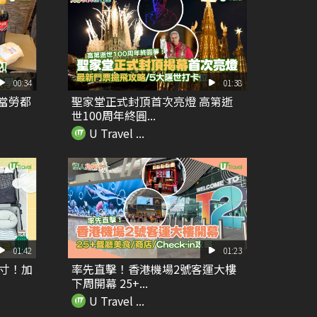
00:34
01:38
麥當勞都
聖家堂正式封頂首次亮燈 高第逝
世100周年終圓...
U Travel ...
01:42
01:23
尺寸！加
率先直擊！香港機場2號客運大樓
下周開幕 25+...
U Travel ...