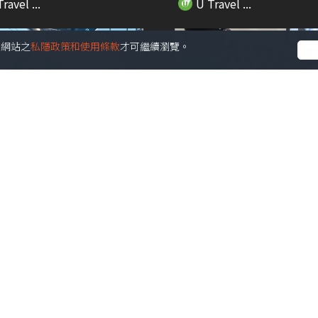
ravel ...
U Travel ...
受本網站之
私隱政策和使用條款
才可繼續瀏覽。
01:37
京揀成田機場定羽田機場？一
遊日帶1人氣手信被禁上機 
清5大比教懶...
坐監!附香港違...
ravel ...
U Travel ...
01:04
American Tourister推
【快閃旅行團】澳門美食節2