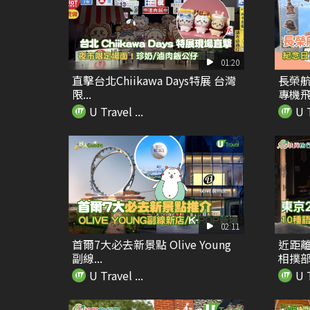
01:20
直擊台北Chiikawa Days特展 台灣
長榮航
限...
專機飛
U Travel ...
U T
02:11
首爾7大必去新景點 Olive Young
近距離
副線...
相撲部屋
U Travel ...
U T