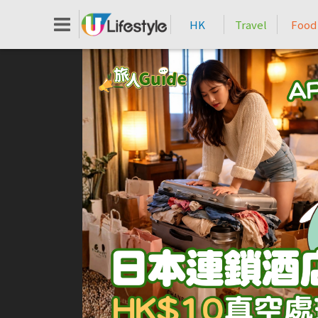
HK
Travel
Food