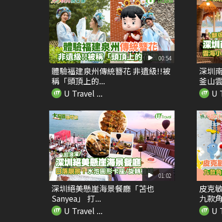
00:54
體驗福建泉州傳統簪花 非遺級!!被
深圳南
稱「頭頂上的...
釜山雲
U Travel ...
U T
01:02
深圳絕美懸崖海景餐廳「苫也
皮克
Sanyea」 打...
九款
U Travel ...
U T