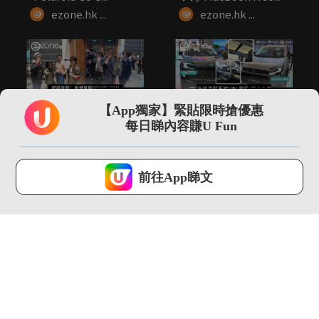
ezone.hk ...
ezone.hk ...
01:05
01:15
【App獨家】緊貼限時搶優惠
現場直擊！香港首屆
新一代TOYOTA RAV4
每日睇內容賺U Fun
COMIC CON 超多日本
回歸 2026年升...
人...
ezone.hk ...
ezone.hk ...
U Lifestyle 會使用Cookies來改善您的網站體驗，請確定您同意接
受本網站之
私隱政策和使用條款
才可繼續瀏覽。
前往App睇文
我已閱讀及同意
00:30
00:38
附詳細AI指令！一鍵寵
直撃HAUWEI 2026新
物擬人化教學 主子變
品發佈會 試玩Wa...
身靚仔...
ezone.hk ...
ezone.hk ...