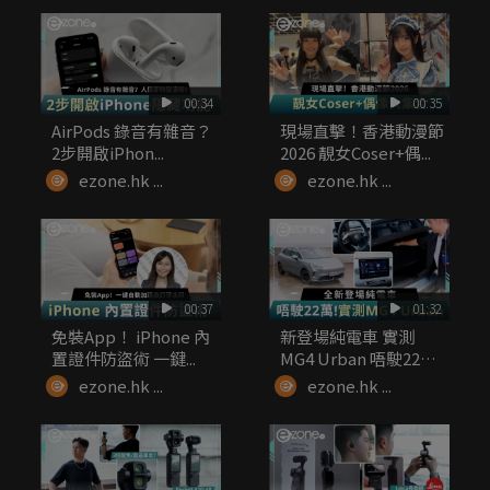
00:34
00:35
AirPods 錄音有雜音？
現場直擊！香港動漫節
2步開啟iPhon...
2026 靚女Coser+偶...
ezone.hk ...
ezone.hk ...
00:37
01:32
免裝App！ iPhone 內
新登場純電車 實測
置證件防盜術 一鍵...
MG4 Urban 唔駛22
萬...
ezone.hk ...
ezone.hk ...