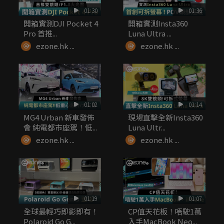
01:30
01:36
開箱實測DJI Pocket 4
開箱實測Insta360
Pro 首推...
Luna Ultra ...
ezone.hk ...
ezone.hk ...
01:02
01:14
MG4 Urban 新車發佈
現場直擊全新Insta360
會 純電都市座駕！低...
Luna Ultr...
ezone.hk ...
ezone.hk ...
01:19
01:07
全球最輕巧即影即有！
CP值天花板！唔駛1萬
Polaroid Go G...
入手MacBook Neo...