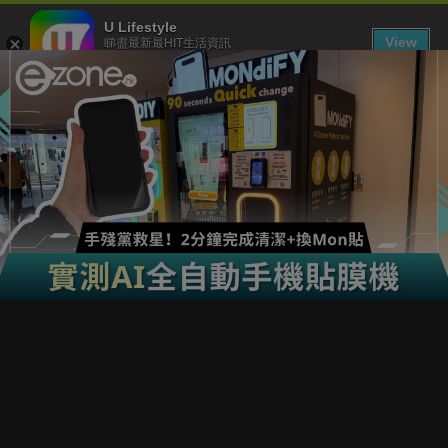
U Lifestyle
View
睇盡最新最HIT生活資訊
FREE - In Google Play
下載 U Lifestyle App