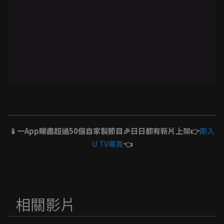
📱一App睇盡超過50個自家製節目🎉日日都有新片上架👉
即入
U TV專頁
👈
相關影片