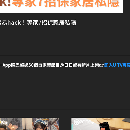
易hack！專家7招保家居私隱
一App睇盡超過50個自家製節目🎉日日都有新片上架👉
即入U TV專