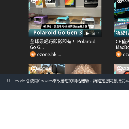
01:19
全球最輕巧即影即有！ Polaroid
CP值
Go G...
MacBo
ezone.hk ...
ezo
U Lifestyle 會使用Cookies來改善您的網站體驗，請確定您同意接
00:30
附詳細AI指令！一鍵寵物擬人化教
直撃H
學 主子變身靚仔...
玩Wa..
ezone.hk ...
ezo