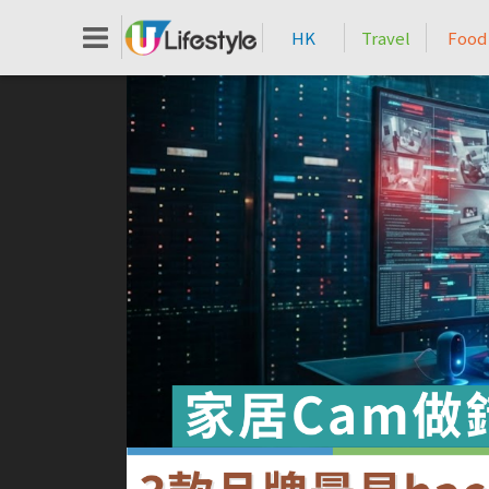
HK
Travel
Food