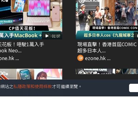
01:07
天花板！唔駛1萬入手
現場直擊！香港首屆COMIC 
ok Neo...
超多日本人...
ne.hk ...
ezone.hk ...
受本網站之
私隱政策和使用條款
才可繼續瀏覽。
00:38
AUWEI 2026新品發佈會 試
Threads爆紅 2步自製AI手
.
相 日系...
ne.hk ...
ezone.hk ...