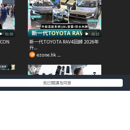
01:05
01:15
CON
新一代TOYOTA RAV4回歸 2026年
升...
ezone.hk ...
我已閱讀及同意
00:26
01:28
帳旅遊
【e+同你試】開箱DJI Osmo
Pocket...
ezone.hk ...