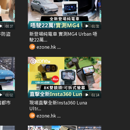
00:37
01:32
證件防盜
新登場純電車 實測MG4 Urban 唔
駛22萬...
ezone.hk ...
01:02
01:14
純電都市
現場直擊全新Insta360 Luna
Ultr...
ezone.hk ...