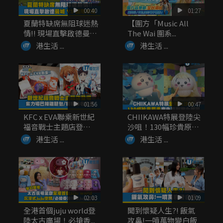
00:40
01:27
夏蘭特缺席無阻球迷熱
【圍方「Music All
情!! 現場直擊啟德曼城
The Wai 圍系...
V...
港生活 ...
港生活 ...
01:56
00:47
KFC x EVA聯乘新世紀
CHIIKAWA特展登陸尖
福音戰士主題店登
沙咀！130幅珍貴原
場！...
畫...
港生活 ...
港生活 ...
02:03
01:09
全港首個juju world登
聞到懷疑人生?! 飯氣
陸太古廣場！必搶香...
攻鼻!一噴萬物變白飯