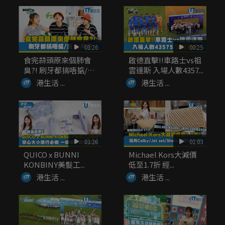
01:26
00:25
食完蒜頭原來個肺會
啟德直擊!!車路士vs祖
臭?! 刷牙都搞唔掂/
雲達斯 入場人數4357...
食...
港生活 ...
港生活 ...
01:26
01:03
QUICO x BUNNI
Michael Kors大減價
KONBINY美髮工...
低至1.7折 經...
港生活 ...
港生活 ...