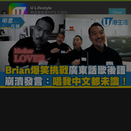
U Lifestyle
View
睇盡最新最HIT生活資訊
FREE - In Google Play
下載 U Lifestyle App