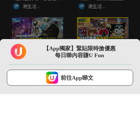
港生活 ...
港生活 ...
02:14
01:30
【App獨家】緊貼限時搶優惠
打破美術館沉悶想像!!
\現場直擊/ 2026動漫
每日睇內容賺U Fun
CHAT六廠夏季免費展
節開鑼 Sanrio埃...
覽...
港生活 ...
港生活 ...
U Lifestyle 會使用Cookies來改善您的網站體驗，請確定您同意接
受本網站之
私隱政策和使用條款
才可繼續瀏覽。
前往App睇文
我已閱讀及同意
03:18
02:09
SOGO仲夏精選全場低
全港首個!! 最大型
至37折！立即入手泳
JOGUMAN沉浸式夏日
衣套裝...
癒癒...
港生活 ...
港生活 ...