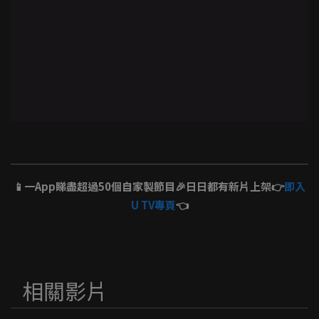
📱一App睇盡超過50個自家製節目🎉日日都有新片上架👉
即入
U TV專頁
👈
相關影片