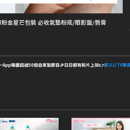
幻粉金星芒包裝 必收氣墊粉底/眼影盤/唇膏
一App睇盡超過50個自家製節目🎉日日都有新片上架👉
即入U TV專