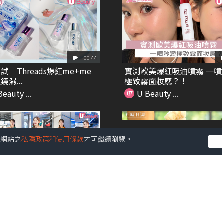
00:44
試｜Threads爆紅me+me
實測歐美爆紅吸油噴霧 一
濕...
極致霧面妝感？！
eauty ...
U Beauty ...
受本網站之
私隱政策和使用條款
才可繼續瀏覽。
00:51
eads大熱/ adidas世界盃女裝
Jo Malone 期間限定英倫
列 紅蘿...
eauty ...
U Beauty ...