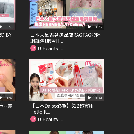
01:25
00:42
O BY
日本人氣古著選品店RAGTAG登陸
銅鑼灣!集齊H...
U Beauty ...
00:41
00:41
棒只需
【日本Daiso必買】$12超實用
Hello K...
U Beauty ...