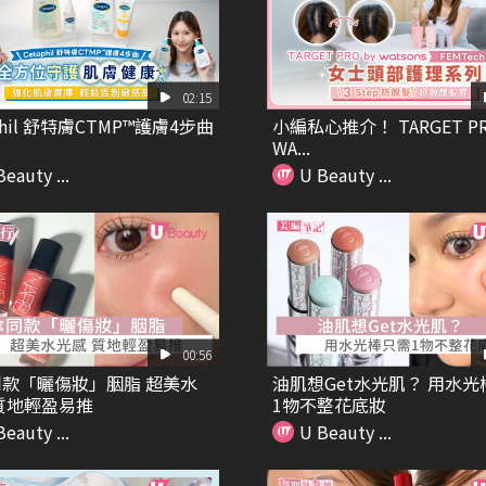
02:15
phil 舒特膚CTMP™護膚4步曲
小編私心推介！ TARGET PR
WA...
eauty ...
U Beauty ...
00:56
款「曬傷妝」胭脂 超美水
油肌想Get水光肌？ 用水光
質地輕盈易推
1物不整花底妝
eauty ...
U Beauty ...