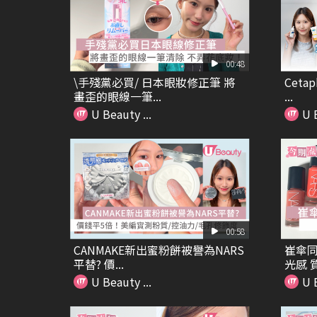
00:48
\手殘黨必買/ 日本眼妝修正筆 將
Ceta
畫歪的眼線一筆...
...
U Beauty ...
U B
00:58
CANMAKE新出蜜粉餅被譽為NARS
崔傘同
平替? 價...
光感 
U Beauty ...
U B