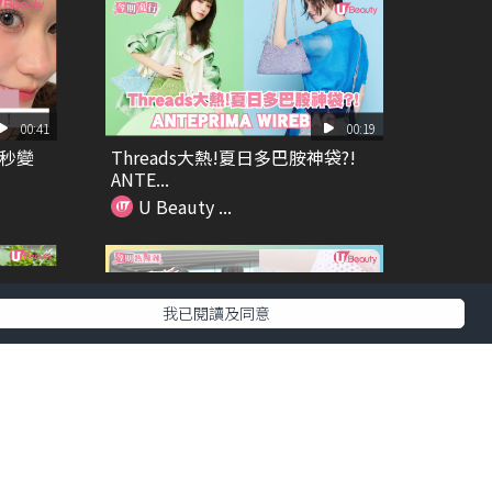
00:41
00:19
噴秒變
Threads大熱!夏日多巴胺神袋?!
ANTE...
U Beauty ...
我已閱讀及同意
00:29
00:29
蔬果園系
香港女仔夏日髮型救星？！ 試用
日本大熱乾髮濕紙巾
U Beauty ...