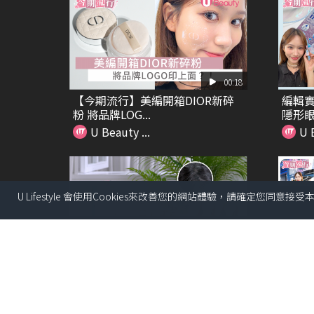
00:18
【今期流行】美編開箱DIOR新碎
編輯實
粉 將品牌LOG...
隱形眼鏡
U Beauty ...
U B
U Lifestyle 會使用Cookies來改善您的網站體驗，請確定您同意接
01:40
5分鐘「頭髮化妝」減齡術！完美
\Thr
隱藏白髮/修飾髮線...
球...
U Beauty ...
U B