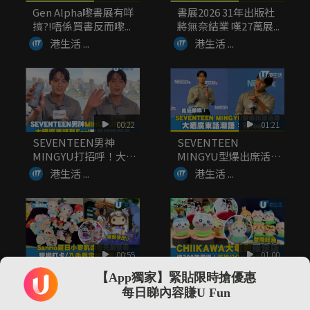
Gen Alpha嚟書展有咩
書展2026 31年出版社
搞?!唔係買書反而嚟...
將無奈結業 嘆27萬展...
港生活 ...
港生活 ...
00:22
01:21
SEVENTEEN男神
SEVENTEEN
MINGYU打招呼！大晒
MINGYU型爆出席活動
廣...
大...
港生活 ...
港生活 ...
00:55
01:00
Sanrio夏日小麥肌造
CHIIKAWA大電影限定
【App獨家】緊貼限時搶優惠
型元朗登場！現場打
店登陸旺角 逾300...
每日睇內容賺U Fun
卡/入...
港生活 ...
港生活 ...