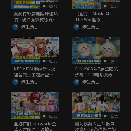
00:40
01:27
夏蘭特缺席無阻球迷熱
【圍方「Music All
情!! 現場直擊啟德曼城
The Wai 圍系...
V...
港生活 ...
港生活 ...
01:56
00:47
KFC x EVA聯乘新世紀
CHIIKAWA特展登陸尖
福音戰士主題店登
沙咀！130幅珍貴原
場！...
畫...
港生活 ...
港生活 ...
02:03
01:09
全港首個juju world登
聞到懷疑人生?! 飯氣
陸太古廣場！必搶香...
攻鼻!一噴萬物變白飯