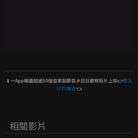
📱一App睇盡超過50個自家製節目🎉日日都有新片上架👉
即入
U TV專頁
👈
相關影片