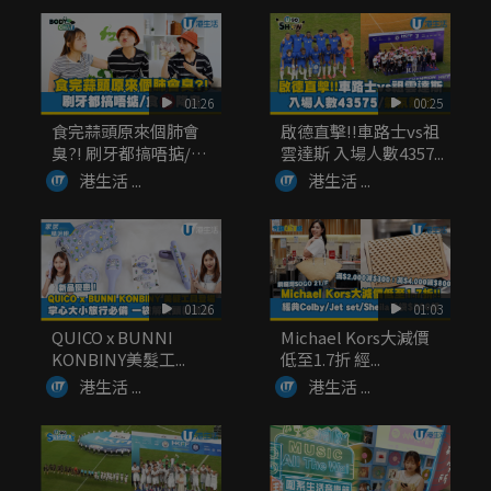
01:26
00:25
食完蒜頭原來個肺會
啟德直擊!!車路士vs祖
臭?! 刷牙都搞唔掂/
雲達斯 入場人數4357...
食...
港生活 ...
港生活 ...
01:26
01:03
QUICO x BUNNI
Michael Kors大減價
KONBINY美髮工...
低至1.7折 經...
港生活 ...
港生活 ...