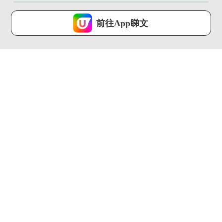
U Lifestyle 會使用Cookies來改善您的網站體驗，請確定您同意接
受本網站之
私隱政策和使用條款
才可繼續瀏覽。
前往App睇文
我已閱讀及同意
02:06
01:39
⽇本網上市集Mercari
Threads瘋傳食烚蛋可
Japan 快閃展覽...
以生髮？！醫生親身解
畫
港生活 ...
港生活 ...
00:46
01:36
生蠔BB全新期間限定
亂用眼藥水愈滴愈乾
店！超過20款獨家新
電眼美女必備法寶係
品+4大...
佢?!
港生活 ...
港生活 ...