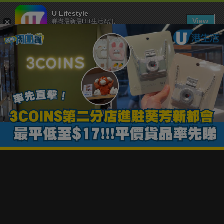
U Lifestyle
View
睇盡最新最HIT生活資訊
FREE - In Google Play
下載 U Lifestyle App