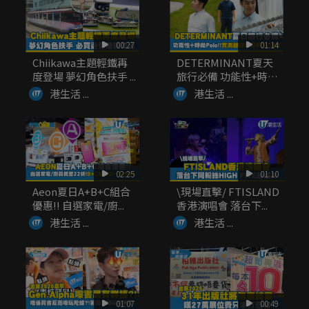
00:27
01:14
Chiikawa主題輕鐵再
DETERMINANT夏天
度登場 夢幻角色扶手 ...
旅行必備 功能性+時
尚...
港生活 ...
港生活 ...
02:25
01:10
Aeon夏日A+B+C組合
\現場直擊/ FTISLAND
優惠!! 自選家電/廚...
香港演唱會 落台下...
港生活 ...
港生活 ...
01:07
00:49