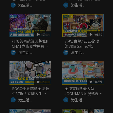
港生活 ...
港生活 ...
02:14
01:30
打破美術館沉悶想像!!
\現場直擊/ 2026動漫
CHAT六廠夏季免費展
節開鑼 Sanrio埃...
覽...
港生活 ...
港生活 ...
03:18
02:09
SOGO仲夏精選全場低
全港首個!! 最大型
至37折！立即入手泳
JOGUMAN沉浸式夏日
衣套裝...
癒癒...
港生活 ...
港生活 ...