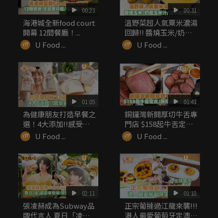
00:23
00:31
海港城全新food court
溫野菜超人氣粟米濃湯
開幕 12間餐廳！...
回歸!! 醬燒玉米/奶蓋
玉米...
U Food ...
U Food ...
01:05
01:41
為健康朋友打造早餐之
銅鑼灣新開厚切牛舌專
選！4大添加!!感受最
門店 $158起牛舌定食/
自然之味
無...
U Food ...
U Food ...
02:11
01:18
張凌赫成為Subway品
正宗葡撻過江龍來襲!!!
牌代言人 夏日「凌」
港人最愛葡萄牙定澳式