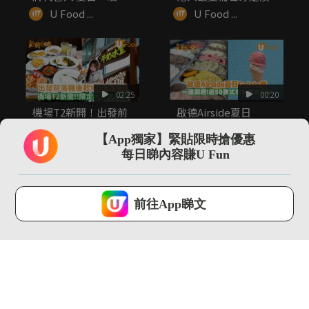
感菜...
葡...
U Food ...
U Food ...
02:25
00:20
機場T2新開！出發前
啟德Airside夏日
後歎地道冰室味/限定
Gelato祭 一連兩週!...
手信率先睇
【App獨家】緊貼限時搶優惠
U Food ...
U Food ...
每日睇內容賺U Fun
U Lifestyle 會使用Cookies來改善您的網站體驗，請確定您同意接
受本網站之
私隱政策和使用條款
才可繼續瀏覽。
前往App睇文
我已閱讀及同意
00:28
01:31
Lady M首推貓山王榴
男神YT周殷廷化身店
槤千層蛋糕 港澳限定!
長 率先試食SUBWAY
...
全...
U Food ...
U Food ...