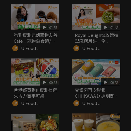
01:35
01:48
狗狗實測元朗寵物友善
Royal Delights玫瑰造
Cafe！寵物鮮食碗/嫩
型麻糬月餅！全...
滑厚...
U Food ...
U Food ...
00:53
00:38
香港都買到!! 實測杜拜
麥當勞再次聯乘
朱古力百事可樂
CHIIKAWA 送透明御
守！升級...
U Food ...
U Food ...