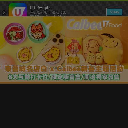
U Lifestyle
View
睇盡最新最HIT生活資訊
FREE - In Google Play
下載 U Lifestyle App