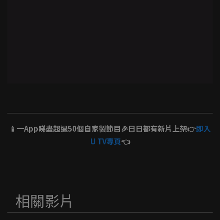
📱一App睇盡超過50個自家製節目🎉日日都有新片上架👉
即入
U TV專頁
👈
相關影片