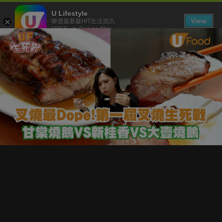
U Lifestyle
View
睇盡最新最HIT生活資訊
FREE - In Google Play
下載 U Lifestyle App