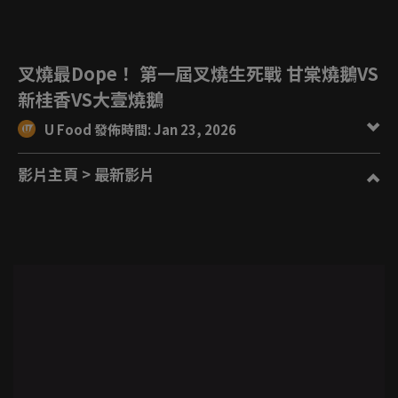
叉燒最Dope！ 第一屆叉燒生死戰 甘棠燒鵝VS
新桂香VS大壹燒鵝
U Food 發佈時間: Jan 23, 2026
影片主頁
> 最新影片