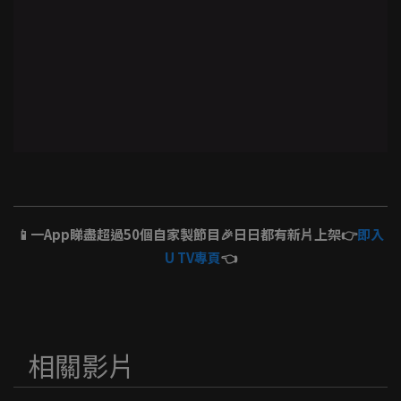
📱一App睇盡超過50個自家製節目🎉日日都有新片上架👉
即入
U TV專頁
👈
相關影片