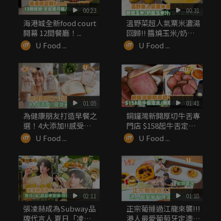
00:23
00:31
海港城全新food court
溫野菜超人氣粟米濃湯
開幕 12間餐廳！...
回歸!! 醬燒玉米/奶蓋
玉米...
U Food ...
U Food ...
01:05
01:41
為健康朋友打造早餐之
銅鑼灣新開厚切牛舌專
選！4大添加!!感受最
門店 $158起牛舌定食/
自然之味
無...
U Food ...
U Food ...
02:11
01:18
張凌赫成為Subway品
正宗葡撻過江龍來襲!!!
牌代言人 夏日「凌」
港人最愛葡萄牙定澳式