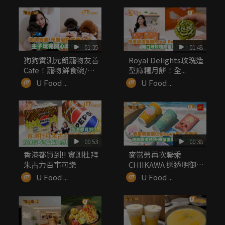
01:35
01:48
狗狗實測元朗寵物友善
Royal Delights玫瑰造
Cafe！寵物鮮食碗/嫩
型麻糬月餅！全...
滑厚...
U Food ...
U Food ...
00:53
00:38
香港都買到!! 實測杜拜
麥當勞再次聯乘
朱古力百事可樂
CHIIKAWA 送透明御
守！升級...
U Food ...
U Food ...