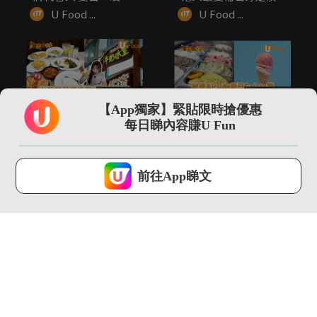
感菜...
葡...
U Food ...
U Food ...
02:25
00:20
【App獨家】緊貼限時搶優惠
機場T2新開！出發前
啟德Airside夏日
每日睇內容賺U Fun
後歎地道冰室味/限定
Gelato祭 一連兩週!...
手信率先睇
U Food ...
U Food ...
U Lifestyle 會使用Cookies來改善您的網站體驗，請確定您同意接
受本網站之
私隱政策和使用條款
才可繼續瀏覽。
前往App睇文
我已閱讀及同意
00:28
01:31
Lady M首推貓山王榴
男神YT周殷廷化身店
槤千層蛋糕 港澳限定!
長 率先試食SUBWAY
...
全...
U Food ...
U Food ...