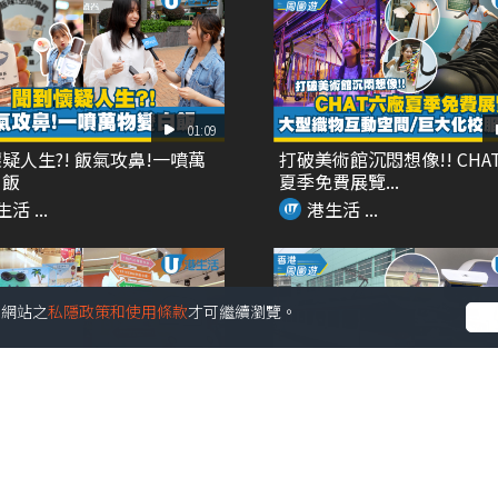
01:09
疑人生?! 飯氣攻鼻!一噴萬
打破美術館沉悶想像!! CHA
白飯
夏季免費展覽...
活 ...
港生活 ...
受本網站之
私隱政策和使用條款
才可繼續瀏覽。
02:09
個!! 最大型JOGUMAN沉浸
Chiikawa主題輕鐵再度登場
癒...
角色扶手 ...
活 ...
港生活 ...