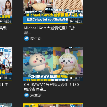
01:26
01:03
Y美髮
Michael Kors大減價低至1.7折
經...
港生活 ...
01:56
00:47
戰士主
CHIIKAWA特展登陸尖沙咀！130
幅珍貴原畫...
港生活 ...