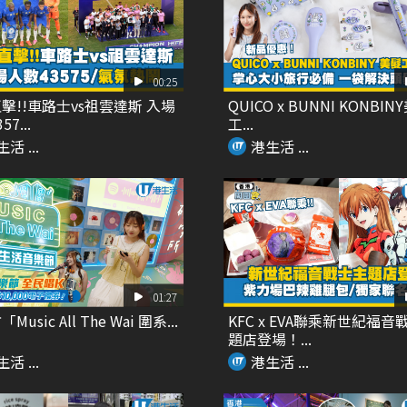
00:25
擊!!車路士vs祖雲達斯 入場
QUICO x BUNNI KONBIN
7...
工...
活 ...
港生活 ...
01:27
usic All The Wai 圍系...
KFC x EVA聯乘新世紀福音
題店登場！...
活 ...
港生活 ...