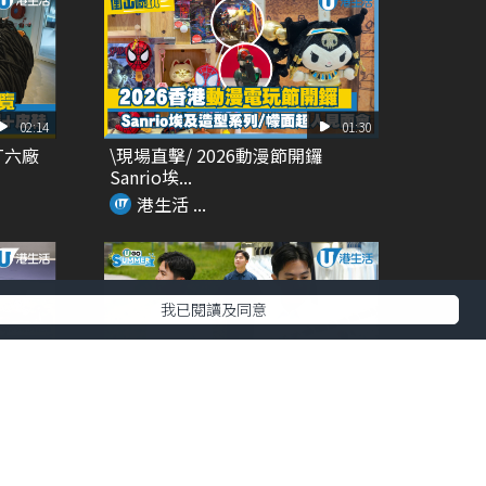
02:14
01:30
T六廠
\現場直擊/ 2026動漫節開鑼
Sanrio埃...
港生活 ...
我已閱讀及同意
00:27
01:14
 夢幻
DETERMINANT夏天旅行必備 功
能性+時尚...
港生活 ...