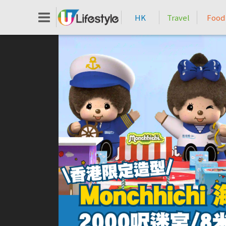
HK
Travel
Food