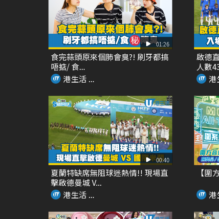
01:26
食完蒜頭原來個肺會臭?! 刷牙都搞
啟德直
唔掂/ 食...
人數435
港生活 ...
港生
00:40
夏蘭特缺席無阻球迷熱情!! 現場直
【圍方「M
擊啟德曼城 V...
港生活 ...
港生