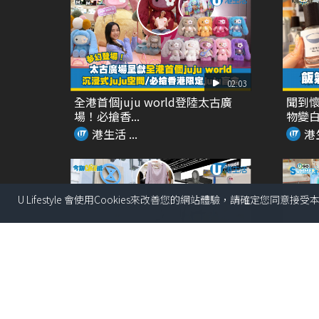
02:03
全港首個juju world登陸太古廣
聞到懷
場！必搶香...
物變
港生活 ...
港生
U Lifestyle 會使用Cookies來改善您的網站體驗，請確定您同意接
03:18
SOGO仲夏精選全場低至37折！立
全港首
即入手泳衣套裝...
式夏日癒
港生活 ...
港生