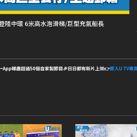
年華登陸中環 6米高水泡滑梯/巨型充氣船長
一App睇盡超過50個自家製節目🎉日日都有新片上架👉
即入U TV專