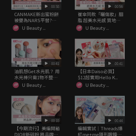
00:58
00:56
CANMAKE新出蜜粉餅
崔傘同款「曬傷妝」胭
被譽為NARS平替?
脂 超美水光感 質地輕
價...
盈易推
U Beauty ...
U Beauty ...
00:41
00:41
油肌想Get水光肌？ 用
【日本Daiso必買】
水光棒只需1物不整花
$12超實用Hello K...
底妝
U Beauty ...
U Beauty ...
00:18
00:44
【今期流行】美編開箱
編輯實試｜Threads爆
DIOR新碎粉 將品牌
紅me+me隱形眼鏡