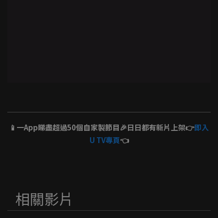
📱一App睇盡超過50個自家製節目🎉日日都有新片上架👉
即入
U TV專頁
👈
相關影片