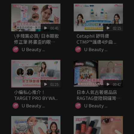
00:48
02:15
\手殘黨必買/ 日本眼妝
Cetaphil 舒特膚
修正筆 將畫歪的眼線
CTMP™護膚4步曲 ...
一筆...
U Beauty ...
U Beauty ...
01:25
00:42
小編私心推介！
日本人氣古著選品店
TARGET PRO BY WA...
RAGTAG登陸銅鑼灣!
集齊H...
U Beauty ...
U Beauty ...