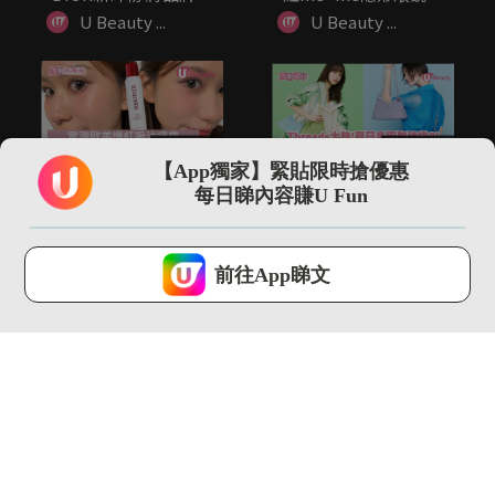
LOG...
濕...
U Beauty ...
U Beauty ...
00:41
00:19
【App獨家】緊貼限時搶優惠
實測歐美爆紅吸油噴霧
Threads大熱!夏日多
每日睇內容賺U Fun
一噴秒變極致霧面妝
巴胺神袋?! ANTE...
感？！
U Beauty ...
U Beauty ...
U Lifestyle 會使用Cookies來改善您的網站體驗，請確定您同意接
受本網站之
私隱政策和使用條款
才可繼續瀏覽。
前往App睇文
我已閱讀及同意
01:40
00:51
5分鐘「頭髮化妝」減
\Threads大熱/ adidas
齡術！完美隱藏白髮/
世界盃女裝球...
修飾髮線...
U Beauty ...
U Beauty ...