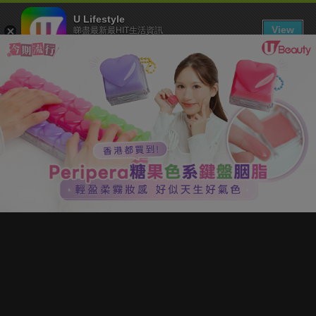
U Lifestyle
View
睇盡最新最HIT生活資訊
FREE - In Google Play
下載 U Lifestyle App