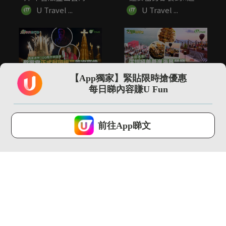
火南！...
細...
U Travel ...
U Travel ...
01:38
01:02
【App獨家】緊貼限時搶優惠
聖家堂正式封頂首次亮
深圳絕美懸崖海景餐廳
每日睇內容賺U Fun
燈 高第逝世100周年終
「苫也 Sanyea」 打...
圓...
U Travel ...
U Travel ...
U Lifestyle 會使用Cookies來改善您的網站體驗，請確定您同意接
受本網站之
私隱政策和使用條款
才可繼續瀏覽。
前往App睇文
我已閱讀及同意
00:21
01:42
皮克敏軟糖盲盒出沒日
全新MUJI行李箱登場
本便利店 九款角色造
3款尺寸！加入TSA密...
型可愛吊飾
U Travel ...
U Travel ...