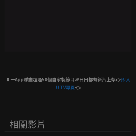
📱一App睇盡超過50個自家製節目🎉日日都有新片上架👉
即入
U TV專頁
👈
相關影片