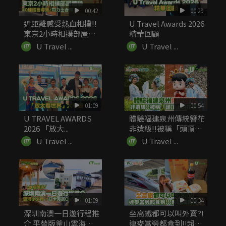
00:42
00:29
近距離感受熱血相撲!!
U Travel Awards 2026
東京2小時相撲部屋體
精華回顧
驗 ...
U Travel ...
U Travel ...
01:09
00:54
U TRAVEL AWARDS
體驗福建泉州傳統簪花
2026 「放大...
非遺級!!被稱「頭頂上
的...
U Travel ...
U Travel ...
01:09
00:34
深圳南澳一日遊行程推
坐高鐵都可以叫外賣?!
介 平替版釜山雲海小
連麥當勞都食到!!超詳