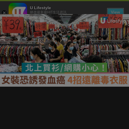
U Lifestyle
View
睇盡最新最HIT生活資訊
FREE - In Google Play
下載 U Lifestyle App