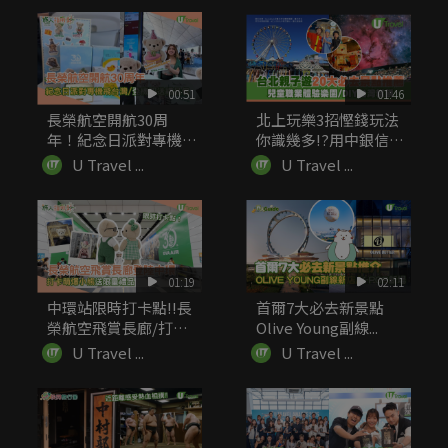
00:51
01:46
長榮航空開航30周
北上玩樂3招慳錢玩法
年！紀念日派對專機飛
你識幾多!?用中銀信用
台灣 登機...
卡簽賬...
U Travel ...
U Travel ...
01:19
02:11
中環站限時打卡點!!長
首爾7大必去新景點
榮航空飛賞長廊/打卡
Olive Young副線...
萌爆小...
U Travel ...
U Travel ...