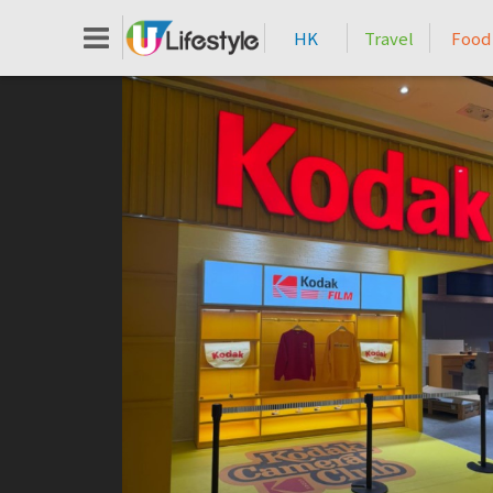
HK
Travel
Food