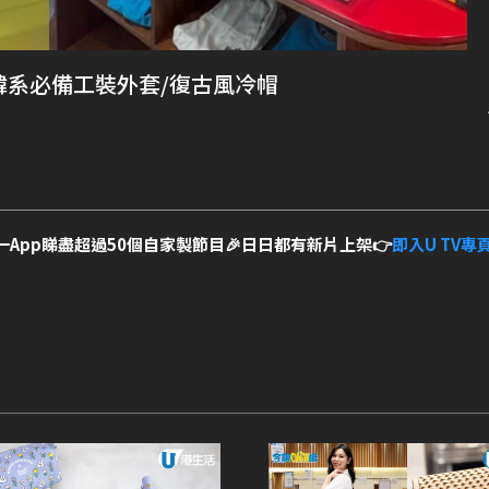
韓系必備工裝外套/復古風冷帽
一App睇盡超過50個自家製節目🎉日日都有新片上架👉
即入U TV專