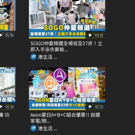
01:30
03:18
SOGO仲夏精選全場低至37折！立
即入手泳衣套裝...
港生活 ...
01:14
02:25
備 功
Aeon夏日A+B+C組合優惠!! 自選
家電/廚...
港生活 ...