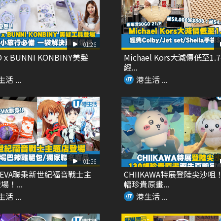
01:26
O x BUNNI KONBINY美髮
Michael Kors大減價低至1.
經...
活 ...
港生活 ...
01:56
 x EVA聯乘新世紀福音戰士主
CHIIKAWA特展登陸尖沙咀！
！...
幅珍貴原畫...
活 ...
港生活 ...