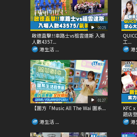
00:25
啟德直擊!!車路士vs祖雲達斯 入場
QUIC
人數4357...
工...
港生活 ...
港生
01:27
【圍方「Music All The Wai 圍系...
KFC
題店登場
港生活 ...
港生