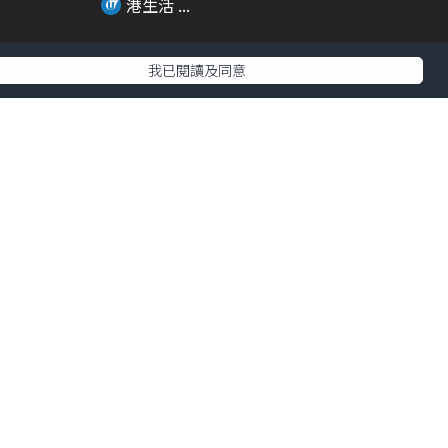
港生活 ...
我已閱讀及同意
01:36
01:54
美女必
Francfranc超人氣FRAIS 風扇系列
回...
港生活 ...
00:26
00:24
店
迷你兵團突襲銅鑼灣 9大電影場