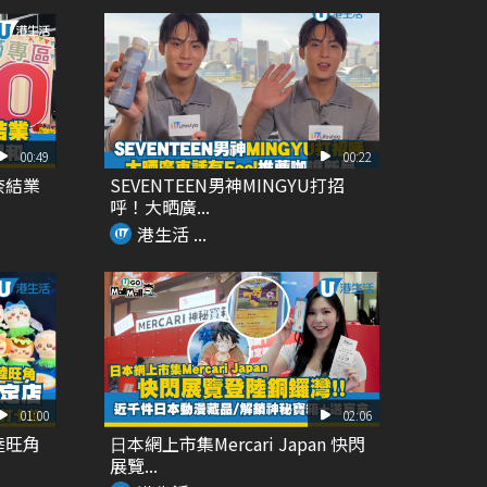
00:49
00:22
奈結業
SEVENTEEN男神MINGYU打招
呼！大晒廣...
港生活 ...
01:00
02:06
陸旺角
⽇本網上市集Mercari Japan 快閃
展覽...