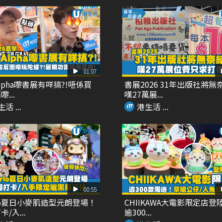
01:07
Alpha嚟書展有咩搞?!唔係買
書展2026 31年出版社將無
...
嘆27萬展...
活 ...
港生活 ...
00:55
rio夏日小麥肌造型元朗登場！
CHIIKAWA大電影限定店登
/入...
逾300...