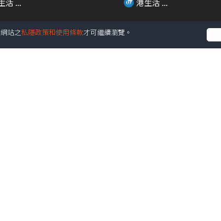
活 ...
港生活 ...
受本網站之
私隱政策和使用條款
才可繼續瀏覽。
00:46
B全新期間限定店！超過20
亂用眼藥水愈滴愈乾 電眼
品+4大...
備法寶係佢?!
活 ...
港生活 ...
00:20
與飛行員80周年特展 免費
中環新開韓國家具選物專門