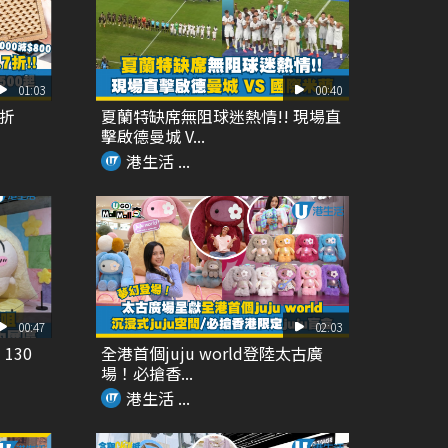
01:03
00:40
7折
夏蘭特缺席無阻球迷熱情!! 現場直
擊啟德曼城 V...
港生活 ...
00:47
02:03
130
全港首個juju world登陸太古廣
場！必搶香...
港生活 ...