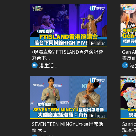
01:10
\現場直擊/ FTISLAND香港演唱會
Gen 
落台下...
書反而嚟
港生活 ...
港生
01:21
SEVENTEEN MINGYU型爆出席活
San
動 大...
現場打卡