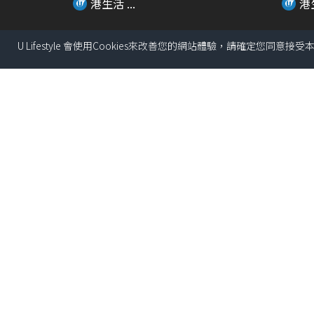
港生活 ...
港生
U Lifestyle 會使用Cookies來改善您的網站體驗，請確定您同意接
01:39
Threads瘋傳食烚蛋可以生髮？！
生蠔B
醫生親身解畫
款獨家新
港生活 ...
港生
01:12
\打卡位+周邊一覽/ 海洋公園大熊
小王子