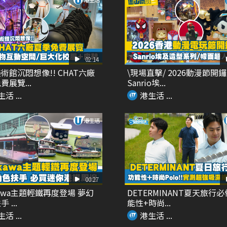
02:14
術館沉悶想像!! CHAT六廠
\現場直擊/ 2026動漫節開鑼
費展覽...
Sanrio埃...
活 ...
港生活 ...
00:27
ikawa主題輕鐵再度登場 夢幻
DETERMINANT夏天旅行必
 ...
能性+時尚...
活 ...
港生活 ...