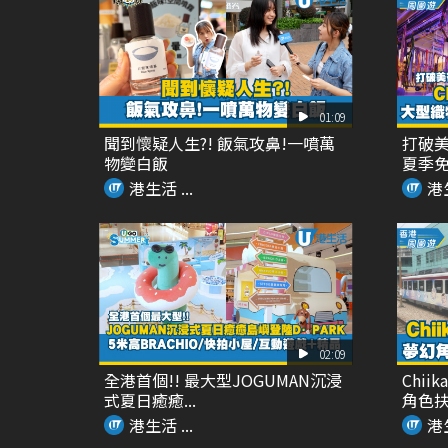
01:09
聞到懷疑人生?! 飯氣攻鼻!一噴萬
打破美
物變白飯
夏季免
港生活 ...
港生
02:09
全港首個!! 最大型JOGUMAN沉浸
Chi
式夏日癒癒...
角色扶手
港生活 ...
港生