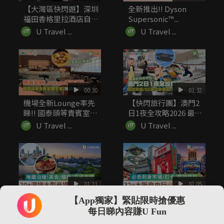
【大灣區快閃遊】深圳
全新推出!! Dyson
福田香格里拉酒店自助
Supersonic™...
餐低至7...
U Travel ...
U Travel ...
00:30
01:32
機場全新Lounge率先
【快閃旅行團】澳門2
睇!! 國泰頭等貴賓室
日1夜全攻略2026 最
寰...
新...
U Travel ...
U Travel ...
01:21
01:05
20+深圳大型商場好去
32+大阪自由行必去景
【App獨家】緊貼限時搶優惠
處推薦 地鐵沿線！美
點推介 必去刺身市場/
每日睇內容賺U Fun
食/...
打...
U Travel ...
U Travel ...