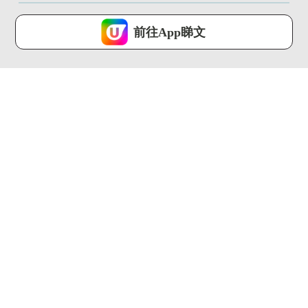
U Lifestyle 會使用Cookies來改善您的網站體驗，請確定您同意接
受本網站之
私隱政策和使用條款
才可繼續瀏覽。
前往App睇文
我已閱讀及同意
01:37
01:35
飛東京揀成田機場定羽
遊日帶1人氣手信被禁
田機場？一條片看清5
上機 誤帶恐坐監!附香
大比教懶...
港違...
U Travel ...
U Travel ...
01:30
00:28
【旅人指南針】歷時
【旅人Guide】APA、
144年！巴塞隆拿聖家
東橫 Inn都有！日本...
堂終封頂...
U Travel ...
U Travel ...