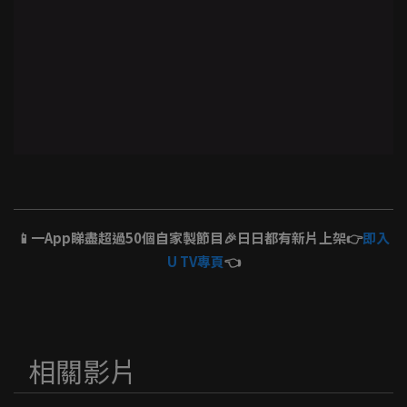
📱一App睇盡超過50個自家製節目🎉日日都有新片上架👉
即入
U TV專頁
👈
相關影片