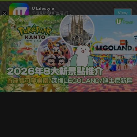
U Lifestyle
View
睇盡最新最HIT生活資訊
FREE - In Google Play
下載 U Lifestyle App