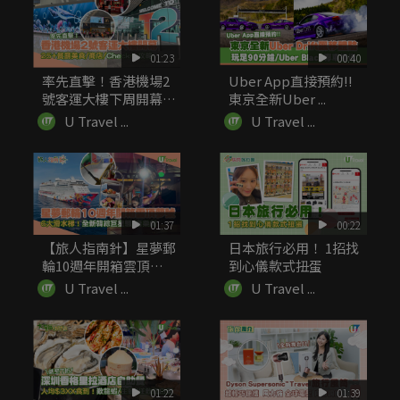
01:23
00:40
率先直擊！香港機場2
Uber App直接預約!!
號客運大樓下周開幕
東京全新Uber ...
25+...
U Travel ...
U Travel ...
01:37
00:22
【旅人指南針】星夢郵
日本旅行必用！ 1招找
輪10週年開箱雲頂夢
到心儀款式扭蛋
號 6...
U Travel ...
U Travel ...
01:22
01:39