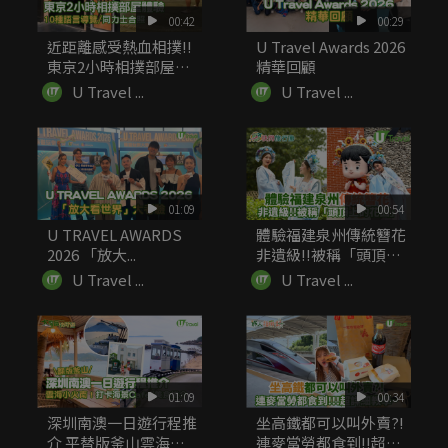
00:42
00:29
近距離感受熱血相撲!!
U Travel Awards 2026
東京2小時相撲部屋體
精華回顧
驗 ...
U Travel ...
U Travel ...
01:09
00:54
U TRAVEL AWARDS
體驗福建泉州傳統簪花
2026 「放大...
非遺級!!被稱「頭頂上
的...
U Travel ...
U Travel ...
01:09
00:34
深圳南澳一日遊行程推
坐高鐵都可以叫外賣?!
介 平替版釜山雲海小
連麥當勞都食到!!超詳