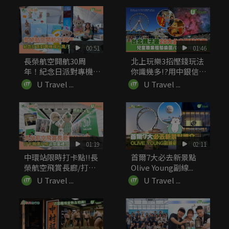
00:51
01:46
長榮航空開航30周
北上玩樂3招慳錢玩法
年！紀念日派對專機飛
你識幾多!?用中銀信用
台灣 登機...
卡簽賬...
U Travel ...
U Travel ...
01:19
02:11
中環站限時打卡點!!長
首爾7大必去新景點
榮航空飛賞長廊/打卡
Olive Young副線...
萌爆小...
U Travel ...
U Travel ...