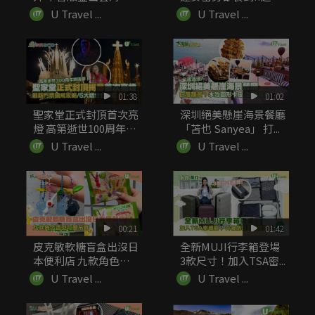
火南！...
細...
U Travel ...
U Travel ...
01:38
01:02
聖家堂正式封頂首次亮
深圳絕美懸崖海景餐廳
燈 高第逝世100周年終
「苫也 Sanyea」 打...
圓...
U Travel ...
U Travel ...
00:21
01:42
皮克敏軟糖盲盒出沒日
全新MUJI行李箱登場
本便利店 九款角色造
3款尺寸！加入TSA密...
型可愛吊飾
U Travel ...
U Travel ...