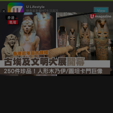
U Lifestyle
View
睇盡最新最HIT生活資訊
FREE - In Google Play
下載 U Lifestyle App