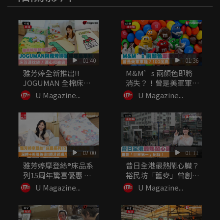
01:40
01:36
雅芳婷全新推出!!
M&M’s 兩顏色即將
JOGUMAN 全棉床品
消失？！曾是美軍軍
系列...
糧？10...
U Magazine...
U Magazine...
02:00
01:11
雅芳婷摩登絲®床品系
昔日全港最熱鬧心臟？
列15周年驚喜優惠 深
裕民坊「舊麥」曾創
睡+...
「世界第一...
U Magazine...
U Magazine...