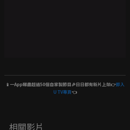
📱一App睇盡超過50個自家製節目🎉日日都有新片上架👉
即入
U TV專頁
👈
相關影片