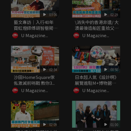
03:06
02:29
藝文專訪｜入行40年
\消失中的香港非遺/ 大
霓虹燈師傅胡智楷揭
澳最後造船匠重拾父親
秘：做繁體...
工...
U Magazine...
U Magazine...
02:34
00:58
沙田HomeSquare傢
日本超人氣《設計啊》
俬激減前哨戰 教你3...
展覽進駐M+博物館
20+...
U Magazine...
U Magazine...
02:09
01:00