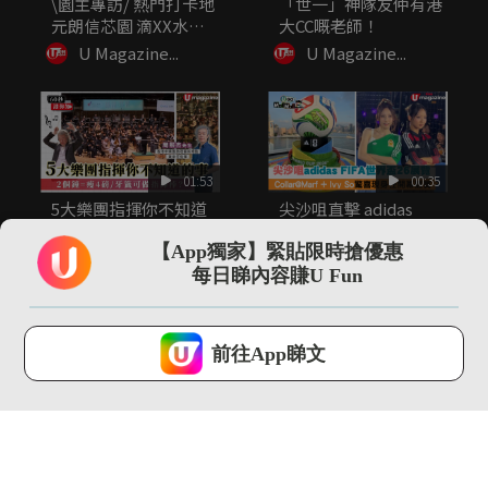
\園主專訪/ 熱門打卡地
「世一」神隊友仲有港
元朗信芯園 滴XX水可
大CC嘅老師！
令...
U Magazine...
U Magazine...
01:53
00:35
5大樂團指揮你不知道
尖沙咀直擊 adidas
的事 指揮2小時音樂可
FIFA世界盃26展覽...
瘦4...
【App獨家】緊貼限時搶優惠
U Magazine...
U Magazine...
每日睇內容賺U Fun
U Lifestyle 會使用Cookies來改善您的網站體驗，請確定您同意接
受本網站之
私隱政策和使用條款
才可繼續瀏覽。
前往App睇文
我已閱讀及同意
13:13
00:52
【環球GPS】巴塞隆拿
阿爸阿媽係「世一」神
自由行4日3夜行程規
隊友！
劃！必...
U Magazine...
U Magazine...