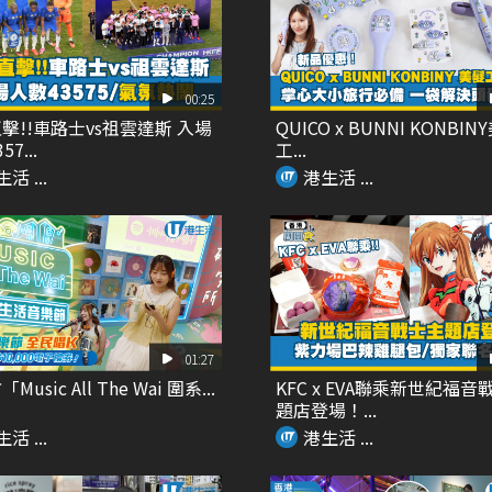
00:25
擊!!車路士vs祖雲達斯 入場
QUICO x BUNNI KONBIN
7...
工...
活 ...
港生活 ...
01:27
usic All The Wai 圍系...
KFC x EVA聯乘新世紀福音
題店登場！...
活 ...
港生活 ...