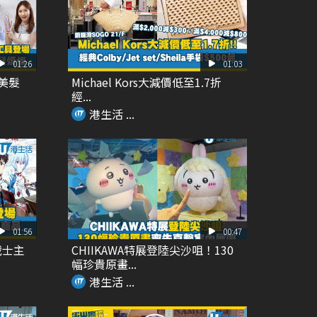
01:26
01:03
Y美髮
Michael Kors大減價低至1.7折
經...
港生活 ...
01:56
00:47
戰士主
CHIIKAWA特展登陸尖沙咀！130
幅珍貴原畫...
港生活 ...