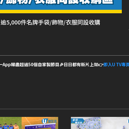
！逾5,000件名牌手袋/飾物/衣服同設收購
一App睇盡超過50個自家製節目🎉日日都有新片上架👉
即入U TV專