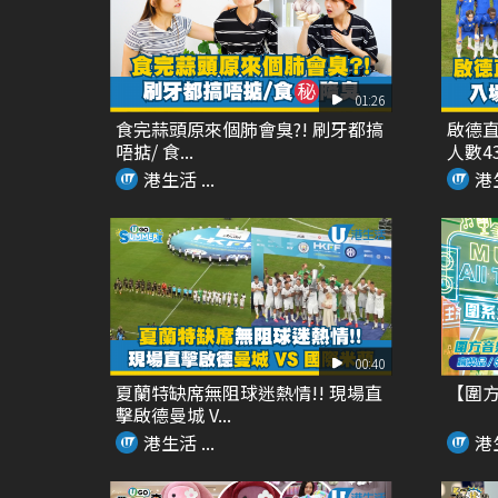
01:26
食完蒜頭原來個肺會臭?! 刷牙都搞
啟德直
唔掂/ 食...
人數435
港生活 ...
港生
00:40
夏蘭特缺席無阻球迷熱情!! 現場直
【圍方「M
擊啟德曼城 V...
港生活 ...
港生