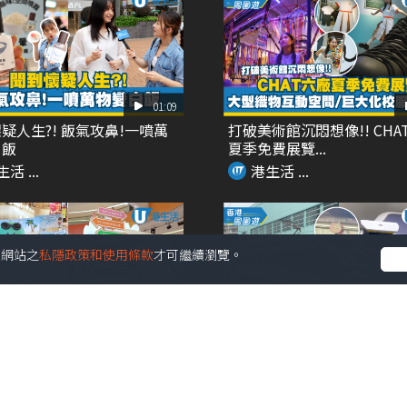
01:09
疑人生?! 飯氣攻鼻!一噴萬
打破美術館沉悶想像!! CHA
白飯
夏季免費展覽...
活 ...
港生活 ...
受本網站之
私隱政策和使用條款
才可繼續瀏覽。
02:09
個!! 最大型JOGUMAN沉浸
Chiikawa主題輕鐵再度登場
癒...
角色扶手 ...
活 ...
港生活 ...