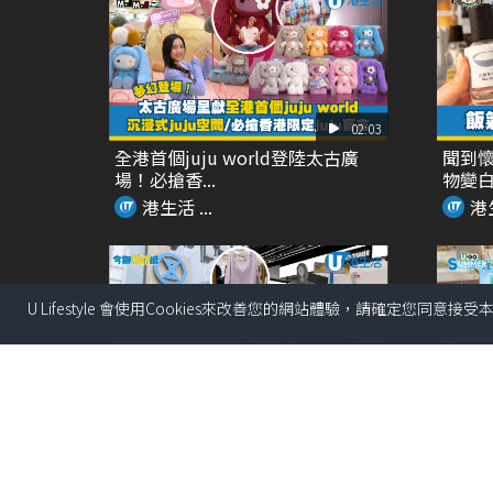
02:03
全港首個juju world登陸太古廣
聞到懷
場！必搶香...
物變
港生活 ...
港生
U Lifestyle 會使用Cookies來改善您的網站體驗，請確定您同意接
03:18
SOGO仲夏精選全場低至37折！立
全港首
即入手泳衣套裝...
式夏日癒
港生活 ...
港生