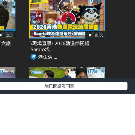
02:14
01:30
T六廠
\現場直擊/ 2026動漫節開鑼
Sanrio埃...
港生活 ...
我已閱讀及同意
00:27
01:14
 夢幻
DETERMINANT夏天旅行必備 功
能性+時尚...
港生活 ...