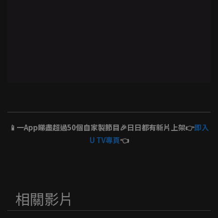
📱一App睇盡超過50個自家製節目🎉日日都有新片上架👉
即入
U TV專頁
👈
相關影片