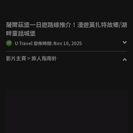
薩爾茲堡一日遊路線推介！漫遊莫扎特故鄉/湖
畔童話城堡
U Travel 發佈時間: Nov 10, 2025
影片主頁
> 旅人指南針