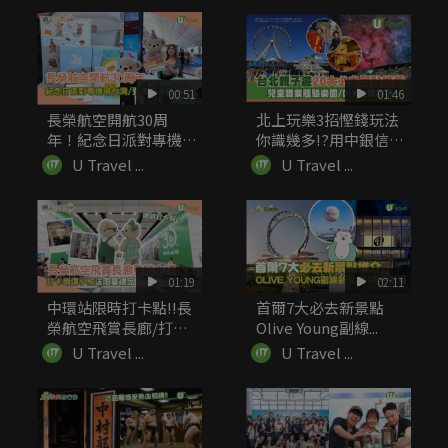
00:51
01:46
長榮航空開航30周
北上玩樂3招慳錢玩法
年！紀念日派對專機飛
你識幾多!?用中銀信用
台灣 登機...
卡簽賬...
U Travel ...
U Travel ...
01:19
02:11
中環站限時打卡點!!長
首爾7大必去新景點
榮航空飛賞長廊/打卡
Olive Young副線...
萌爆小...
U Travel ...
U Travel ...