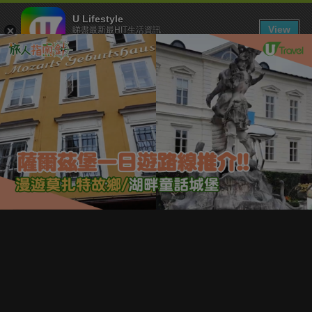
U Lifestyle
View
睇盡最新最HIT生活資訊
FREE - In Google Play
下載 U Lifestyle App