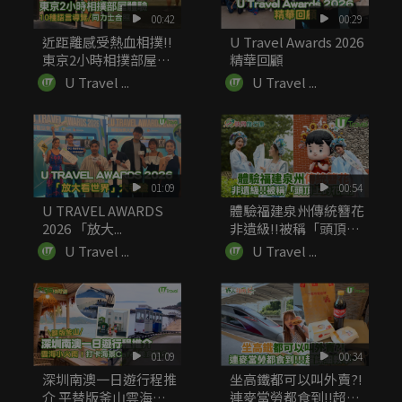
00:42
00:29
近距離感受熱血相撲!!
U Travel Awards 2026
東京2小時相撲部屋體
精華回顧
驗 ...
U Travel ...
U Travel ...
01:09
00:54
U TRAVEL AWARDS
體驗福建泉州傳統簪花
2026 「放大...
非遺級!!被稱「頭頂上
的...
U Travel ...
U Travel ...
01:09
00:34
深圳南澳一日遊行程推
坐高鐵都可以叫外賣?!
介 平替版釜山雲海小
連麥當勞都食到!!超詳