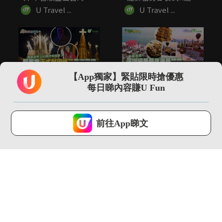
火南！...
細...
U Travel ...
U Travel ...
01:38
01:02
【App獨家】緊貼限時搶優惠
聖家堂正式封頂首次亮
深圳絕美懸崖海景餐廳
每日睇內容賺U Fun
燈 高第逝世100周年終
「苫也 Sanyea」 打...
圓...
U Travel ...
U Travel ...
U Lifestyle 會使用Cookies來改善您的網站體驗，請確定您同意接
受本網站之
私隱政策和使用條款
才可繼續瀏覽。
前往App睇文
我已閱讀及同意
00:21
01:42
皮克敏軟糖盲盒出沒日
全新MUJI行李箱登場
本便利店 九款角色造
3款尺寸！加入TSA密...
型可愛吊飾
U Travel ...
U Travel ...