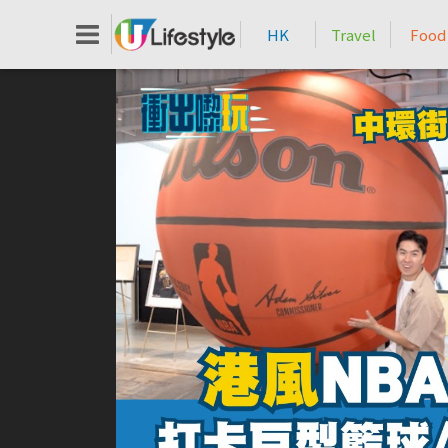
HK
Travel
Food