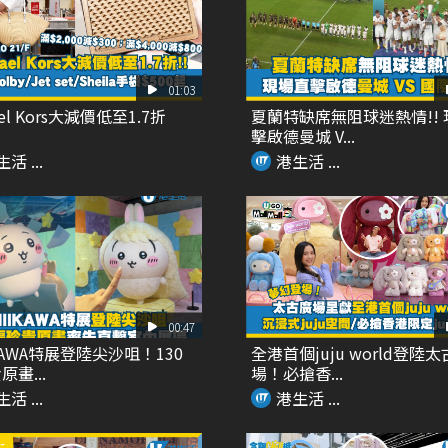
01:03
ael Kors大減價低至1.7折
夏蘭特缺席無阻球迷熱情!!
擊啟德曼城 V...
活 ...
港生活 ...
00:47
IKAWA特展登陸尖沙咀！130
全港首個juju world登陸
畫...
場！必搶香...
活 ...
港生活 ...