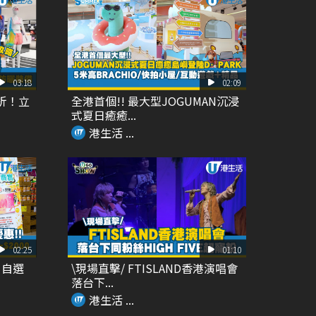
03:18
02:09
折！立
全港首個!! 最大型JOGUMAN沉浸
式夏日癒癒...
港生活 ...
02:25
01:10
 自選
\現場直擊/ FTISLAND香港演唱會
落台下...
港生活 ...