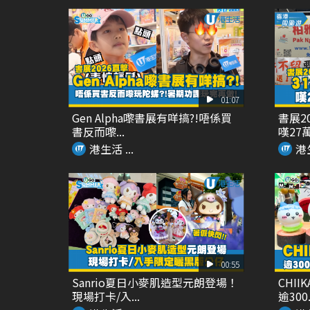
01:07
Gen Alpha嚟書展有咩搞?!唔係買
書展2
書反而嚟...
嘆27萬
港生活 ...
港生
00:55
Sanrio夏日小麥肌造型元朗登場！
CHI
現場打卡/入...
逾300.