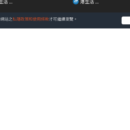
活 ...
港生活 ...
受本網站之
私隱政策和使用條款
才可繼續瀏覽。
01:36
藥水愈滴愈乾 電眼美女必
Francfranc超人氣FRAIS 
係佢?!
回...
活 ...
港生活 ...
00:26
新開韓國家具選物專門店
迷你兵團突襲銅鑼灣 9大電