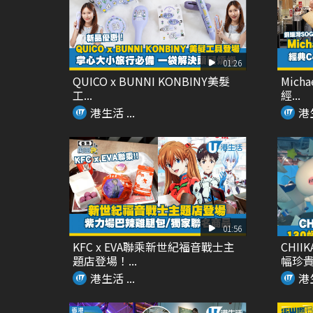
01:26
QUICO x BUNNI KONBINY美髮
Mich
工...
經...
港生活 ...
港生
01:56
KFC x EVA聯乘新世紀福音戰士主
CHI
題店登場！...
幅珍貴原
港生活 ...
港生