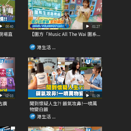
00:40
01:27
 現場直
【圍方「Music All The Wai 圍系...
港生活 ...
02:03
01:09
太古廣
聞到懷疑人生?! 飯氣攻鼻!一噴萬
物變白飯
港生活 ...