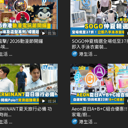
01:30
直擊/ 2026動漫節開鑼
SOGO仲夏精選全場低至37
埃...
即入手泳衣套裝...
活 ...
港生活 ...
01:14
ERMINANT夏天旅行必備 功
Aeon夏日A+B+C組合優惠!!
尚...
家電/廚...
活 ...
港生活 ...