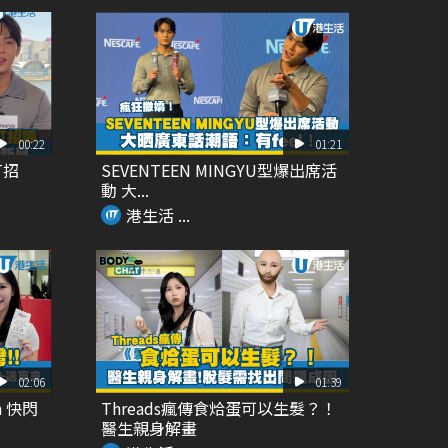
00:22
01:21
打招
SEVENTEEN MINGYU型爆出席活
動 大...
港生活 ...
02:06
01:39
n 快閃
Threads瘋傳食烚蛋可以生髮？！
醫生親身解畫