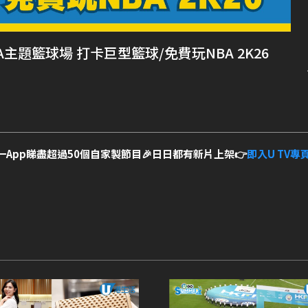
題籃球場 打卡巨型籃球/免費玩NBA 2K26
一App睇盡超過50個自家製節目🎉日日都有新片上架👉
即入U TV專