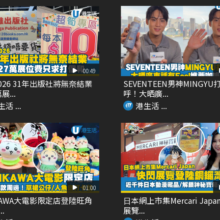
00:49
026 31年出版社將無奈結業
SEVENTEEN男神MINGYU
展...
呼！大晒廣...
活 ...
港生活 ...
01:00
IKAWA大電影限定店登陸旺角
⽇本網上市集Mercari Japa
..
展覽...