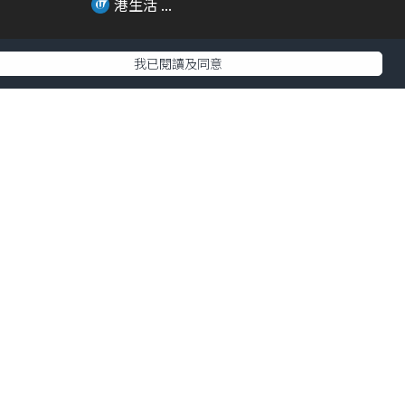
港生活 ...
我已閱讀及同意
01:54
01:12
風扇系列
\打卡位+周邊一覽/ 海洋公園大熊
貓生日派對 家...
港生活 ...
00:24
00:31
影場
《迷你兵團與大怪獸》主題輕鐵登