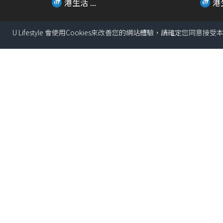
港生活 ...
港生
U Lifestyle 會使用Cookies來改善您的網站體驗，請確定您同意接
00:46
生蠔BB全新期間限定店！超過20
亂用眼
款獨家新品+4大...
備法寶
港生活 ...
港生
00:20
小王子與飛行員80周年特展 免費
中環