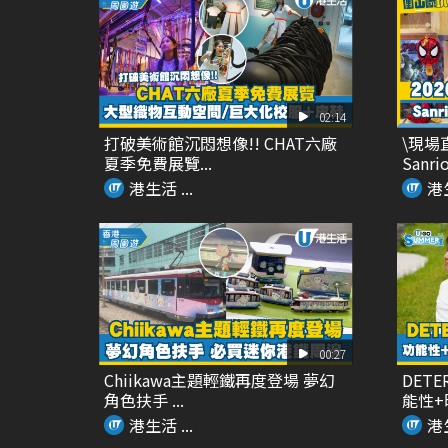
02:14
打破美術館沉悶想像!! CHAT六廠
\現場
夏季免費展覽...
Sanrio
港生活 ...
港生
00:27
Chiikawa主題輕鐵再度登場 夢幻
DET
角色扶手 ...
能性+時
港生活 ...
港生