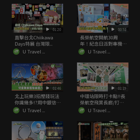
01:20
00:51
直擊台北Chiikawa
長榮航空開航30周
Days特展 台灣限...
年！紀念日派對專機飛
台灣 登機...
U Travel ...
U Travel ...
01:46
01:19
北上玩樂3招慳錢玩法
中環站限時打卡點!!長
你識幾多!?用中銀信用
榮航空飛賞長廊/打卡
卡簽賬...
萌爆小...
U Travel ...
U Travel ...