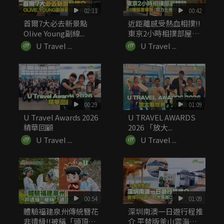
02:11
00:42
首爾7大必去新景點
近距離感受熱血相撲!!
Olive Young副線...
東京2小時相撲部屋體
驗 ...
U Travel ...
U Travel ...
00:29
01:09
U Travel Awards 2026
U TRAVEL AWARDS
精華回顧
2026 「放大...
U Travel ...
U Travel ...
00:54
01:09
體驗福建泉州傳統簪花
深圳南澳一日遊行程推
非遺級!!被稱「頭頂上
介 平替版釜山雲海小