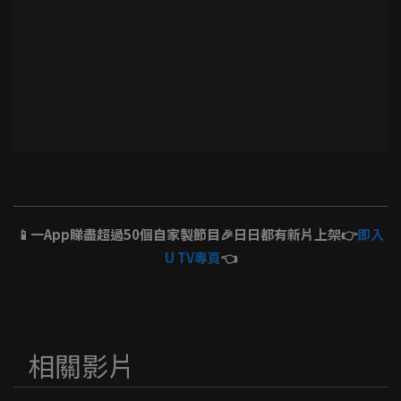
📱一App睇盡超過50個自家製節目🎉日日都有新片上架👉
即入
U TV專頁
👈
相關影片