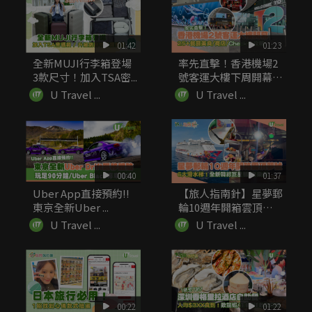
01:42
01:23
全新MUJI行李箱登場
率先直擊！香港機場2
3款尺寸！加入TSA密...
號客運大樓下周開幕
25+...
U Travel ...
U Travel ...
00:40
01:37
Uber App直接預約!!
【旅人指南針】星夢郵
東京全新Uber ...
輪10週年開箱雲頂夢
號 6...
U Travel ...
U Travel ...
00:22
01:22