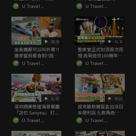
的...
火南！...
U Travel ...
U Travel ...
00:34
01:38
坐高鐵都可以叫外賣?!
聖家堂正式封頂首次亮
連麥當勞都食到!!超詳
燈 高第逝世100周年終
細...
圓...
U Travel ...
U Travel ...
01:02
00:21
深圳絕美懸崖海景餐廳
皮克敏軟糖盲盒出沒日
「苫也 Sanyea」 打...
本便利店 九款角色造
型可愛吊飾
U Travel ...
U Travel ...