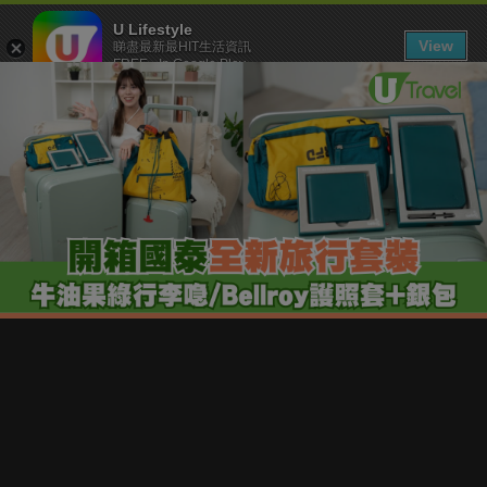
U Lifestyle
View
睇盡最新最HIT生活資訊
FREE - In Google Play
下載 U Lifestyle App