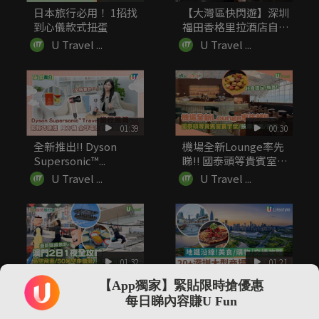
日本旅行必用！ 1招找
【大灣區快閃遊】深圳
到心儀款式扭蛋
福田香格里拉酒店自助
餐低至7...
U Travel ...
U Travel ...
01:39
00:30
全新推出!! Dyson
機場全新Lounge率先
Supersonic™...
睇!! 國泰頭等貴賓室
寰...
U Travel ...
U Travel ...
01:32
01:21
【快閃旅行團】澳門2
20+深圳大型商場好去
【App獨家】緊貼限時搶優惠
日1夜全攻略2026 最
處推薦 地鐵沿線！美
每日睇內容賺U Fun
新...
食/...
U Travel ...
U Travel ...