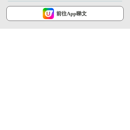
U Lifestyle 會使用Cookies來改善您的網站體驗，請確定您同意接
受本網站之
私隱政策和使用條款
才可繼續瀏覽。
前往App睇文
我已閱讀及同意
01:05
01:37
32+大阪自由行必去景
飛東京揀成田機場定羽
點推介 必去刺身市場/
田機場？一條片看清5
打...
大比教懶...
U Travel ...
U Travel ...
01:35
01:30
遊日帶1人氣手信被禁
【旅人指南針】歷時
上機 誤帶恐坐監!附香
144年！巴塞隆拿聖家
港違...
堂終封頂...
U Travel ...
U Travel ...