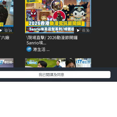
02:14
01:30
T六廠
\現場直擊/ 2026動漫節開鑼
Sanrio埃...
港生活 ...
我已閱讀及同意
00:27
01:14
 夢幻
DETERMINANT夏天旅行必備 功
能性+時尚...
港生活 ...