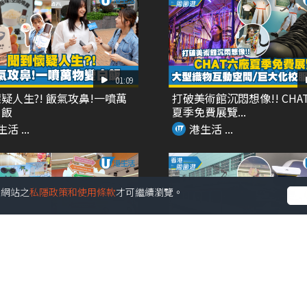
01:09
疑人生?! 飯氣攻鼻!一噴萬
打破美術館沉悶想像!! CHA
白飯
夏季免費展覽...
活 ...
港生活 ...
受本網站之
私隱政策和使用條款
才可繼續瀏覽。
02:09
個!! 最大型JOGUMAN沉浸
Chiikawa主題輕鐵再度登場
癒...
角色扶手 ...
活 ...
港生活 ...