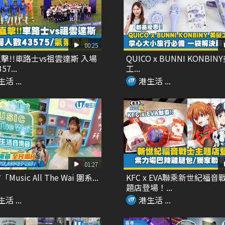
00:25
擊!!車路士vs祖雲達斯 入場
QUICO x BUNNI KONBIN
7...
工...
活 ...
港生活 ...
01:27
usic All The Wai 圍系...
KFC x EVA聯乘新世紀福音
題店登場！...
活 ...
港生活 ...