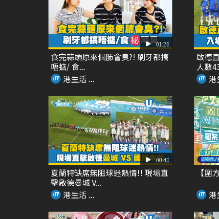
01:26
食完蒜頭原來個肺會臭?! 刷牙都搞
啟德直
唔掂/ 食...
人數435
港生活 ...
港生
00:40
夏蘭特缺席無阻球迷熱情!! 現場直
【圍方「M
擊啟德曼城 V...
港生活 ...
港生