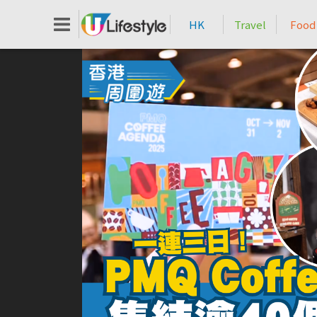
HK
Travel
Food