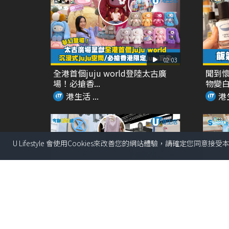
02:03
全港首個juju world登陸太古廣
聞到懷
場！必搶香...
物變
港生活 ...
港生
U Lifestyle 會使用Cookies來改善您的網站體驗，請確定您同意接
03:18
SOGO仲夏精選全場低至37折！立
全港首
即入手泳衣套裝...
式夏日癒
港生活 ...
港生