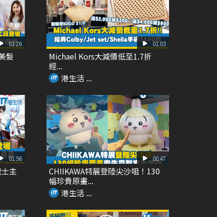
01:26
01:03
Y美髮
Michael Kors大減價低至1.7折
經...
港生活 ...
01:56
00:47
戰士主
CHIIKAWA特展登陸尖沙咀！130
幅珍貴原畫...
港生活 ...