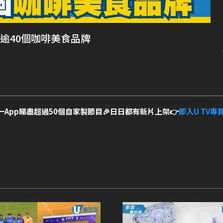
 集結逾40個咖啡美食品牌
一App睇盡超過50個自家製節目🎉日日都有新片上架👉
即入U TV專