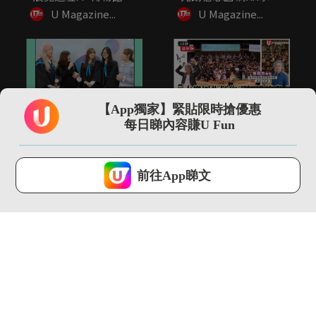
20+...
令...
U Magazine...
U Magazine...
01:00
01:53
【App獨家】緊貼限時搶優惠
「世一」神隊友仲有港
5大樂團指揮你不知道
每日睇內容賺U Fun
大CC嘅老師！
的事 指揮2小時音樂可
瘦4...
U Magazine...
U Magazine...
U Lifestyle 會使用Cookies來改善您的網站體驗，請確定您同意接
受本網站之
私隱政策和使用條款
才可繼續瀏覽。
前往App睇文
我已閱讀及同意
00:35
13:13
尖沙咀直擊 adidas
【環球GPS】巴塞隆拿
FIFA世界盃26展覽...
自由行4日3夜行程規
劃！必...
U Magazine...
U Magazine...