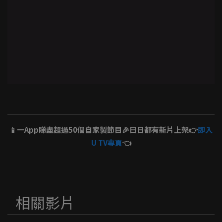
📱一App睇盡超過50個自家製節目🎉日日都有新片上架👉
即入
U TV專頁
👈
相關影片