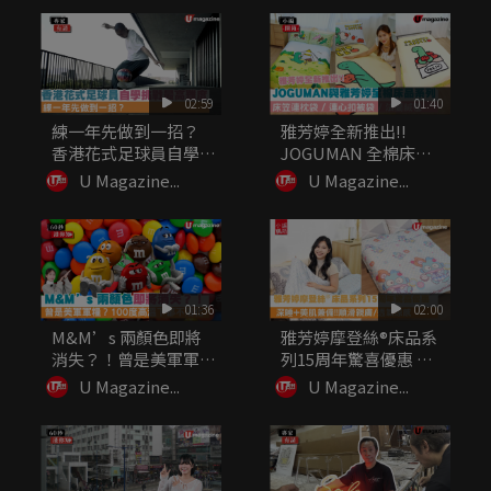
02:59
01:40
練一年先做到一招？
雅芳婷全新推出!!
香港花式足球員自學挑
JOGUMAN 全棉床品
戰最高難度
系列...
U Magazine...
U Magazine...
01:36
02:00
M&M’s 兩顏色即將
雅芳婷摩登絲®床品系
消失？！曾是美軍軍
列15周年驚喜優惠 深
糧？10...
睡+...
U Magazine...
U Magazine...