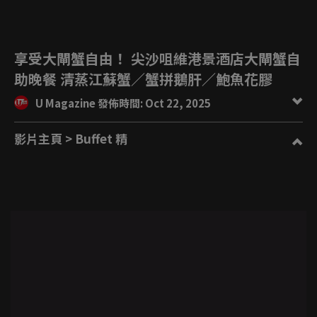
享受大閘蟹自由！ 尖沙咀維港景酒店大閘蟹自
助晚餐 清蒸江蘇蟹／蟹拼鵝肝／鮑魚花膠
U Magazine 發佈時間: Oct 22, 2025
影片主頁
> Buffet 精