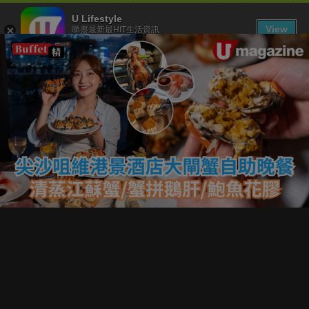
U Lifestyle
View
睇盡最新最HIT生活資訊
FREE - In Google Play
下載 U Lifestyle App