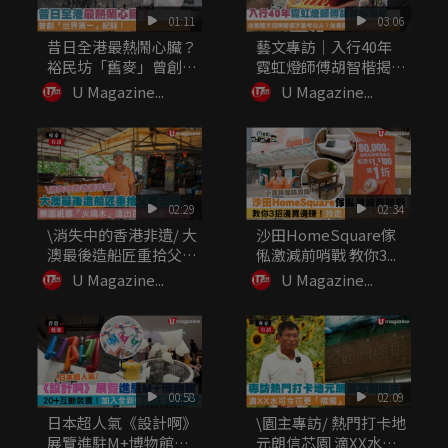
01:11
03:06
昔日全港最熱鬧心臟？
藝文專訪｜入行40年
裕民坊「舊麥」曾創
霓虹燈師傅胡智楷揭
「世界第一...
秘：做繁體...
U Magazine...
U Magazine...
02:29
02:34
\消失中的香港非遺/ 大
沙田HomeSquare傢
澳最後造船匠重拾父親
俬激減前哨戰 教你3...
工...
U Magazine...
U Magazine...
00:58
02:09
日本超人氣《設計啊》
\園主專訪/ 熱門打卡地
展覽進駐M+博物館
元朗信芯園 滴XX水可