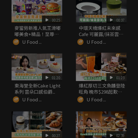
00:25
00:37
麥當勞新推人氣王滑嘟
中環天橋爆紅未來感
嘟美食+精品！至尊漢
Cafe 可麗露/抹茶雲
堡同步回歸
頂/朱...
U Food ...
U Food ...
01:20
01:23
東海堂全新Cake Light
爆紅厚切三文魚麵登陸
系列 雲朵口感伯爵...
旺角 晚市$298起歎足
1...
U Food ...
U Food ...
00:27
02:39