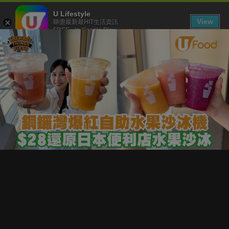
U Lifestyle
View
睇盡最新最HIT生活資訊
FREE - In Google Play
下載 U Lifestyle App