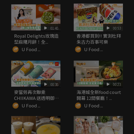
01:48
00:53
Royal Delights玫瑰造
香港都買到!! 實測杜拜
型麻糬月餅！全...
朱古力百事可樂
U Food ...
U Food ...
00:38
00:23
麥當勞再次聯乘
海港城全新food court
CHIIKAWA 送透明御
開幕 12間餐廳！...
守！升級...
U Food ...
U Food ...