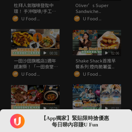
杜拜人氣咖啡登陛中
Oliver’s Super
環！ 手沖咖啡/手工烘
Sandwiche...
焙美食/...
U Food ...
U Food ...
00:31
02:06
一田沙田旗艦店1週年
Shake Shack首推早
感謝祭！「一田食堂」
餐系列 煙肉脆薯蛋...
5大人氣...
U Food ...
U Food ...
00:29
02:18
銅鑼灣全新Omakase
慶生&週年紀念打卡餐
【App獨家】緊貼限時搶優惠
山奧燒肉開幕！資深日
廳推介!! 尖沙咀夢幻星
每日睇內容賺U Fun
籍大...
空晚餐
U Food ...
U Food ...