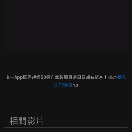
📱一App睇盡超過50個自家製節目🎉日日都有新片上架👉
即入
U TV專頁
👈
相關影片