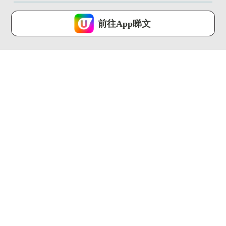
U Lifestyle 會使用Cookies來改善您的網站體驗，請確定您同意接
受本網站之
私隱政策和使用條款
才可繼續瀏覽。
前往App睇文
我已閱讀及同意
00:31
00:23
去冬甩專門店要買大
葡萄牙人氣蛋撻店 登
福?! 最平$22!!限量富
陸中環！ 神級薄脆酥
士...
皮 + ...
U Food ...
U Food ...
00:56
00:48
突擊夏日試飲！道地新
百佳嘉年華1連3日登
品「香水檸檬綠茶」
陸灣仔!! 玩遊戲免費拎
禮物...
U Food ...
U Food ...