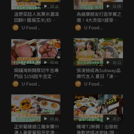
00:31
01:05
溫野菜超人氣粟米濃湯
為健康朋友打造早餐之
回歸!! 醬燒玉米/奶蓋
選！4大添加!!感受最
玉米...
自然之味
U Food ...
U Food ...
01:41
02:11
銅鑼灣新開厚切牛舌專
張凌赫成為Subway品
門店 $158起牛舌定食/
牌代言人 夏日「凌」
無...
感菜...
U Food ...
U Food ...
01:18
02:25
正宗葡撻過江龍來襲!!!
機場T2新開！出發前
港人最愛葡萄牙定澳式
後歎地道冰室味/限定