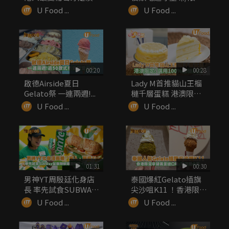
葡...
手信率先睇
U Food ...
U Food ...
00:20
00:28
啟德Airside夏日
Lady M首推貓山王榴
Gelato祭 一連兩週!...
槤千層蛋糕 港澳限定!
...
U Food ...
U Food ...
01:31
00:30
男神YT周殷廷化身店
泰國爆紅Gelato插旗
長 率先試食SUBWAY
尖沙咀K11 ！香港限
全...
定...
U Food ...
U Food ...