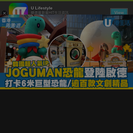
U Lifestyle
View
睇盡最新最HIT生活資訊
FREE - In Google Play
下載 U Lifestyle App