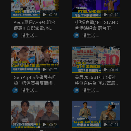
02:25
01:10
Aeon夏日A+B+C組合
\現場直擊/ FTISLAND
優惠!! 自選家電/廚...
香港演唱會 落台下...
港生活 ...
港生活 ...
01:07
00:49
Gen Alpha嚟書展有咩
書展2026 31年出版社
搞?!唔係買書反而嚟...
將無奈結業 嘆27萬展...
港生活 ...
港生活 ...
00:22
01:21