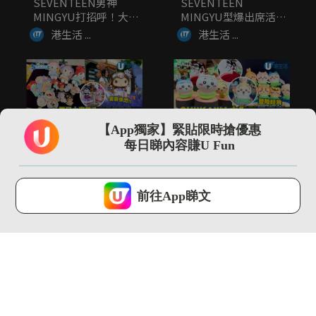
SEVENTEEN男神
SEVENTEEN
MINGYU打招呼！大晒
MINGYU型爆出席活動
廣...
大...
港生活 ...
港生活 ...
00:55
01:00
【App獨家】緊貼限時搶優惠
Sanrio夏日小麥肌造
CHIIKAWA大電影限定
每日睇內容賺U Fun
型元朗登場！現場打
店登陸旺角 逾300...
卡/入...
港生活 ...
港生活 ...
U Lifestyle 會使用Cookies來改善您的網站體驗，請確定您同意接
受本網站之
私隱政策和使用條款
才可繼續瀏覽。
前往App睇文
我已閱讀及同意
02:06
01:39
⽇本網上市集Mercari
Threads瘋傳食烚蛋可
Japan 快閃展覽...
以生髮？！醫生親身解
畫
港生活 ...
港生活 ...