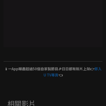
📱一App睇盡超過50個自家製節目🎉日日都有新片上架👉
即入
U TV專頁
👈
相關影片