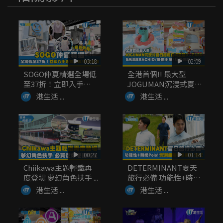
03:18
02:09
SOGO仲夏精選全場低
全港首個!! 最大型
至37折！立即入手泳
JOGUMAN沉浸式夏日
衣套裝...
癒癒...
港生活 ...
港生活 ...
00:27
01:14
Chiikawa主題輕鐵再
DETERMINANT夏天
度登場 夢幻角色扶手 ...
旅行必備 功能性+時
尚...
港生活 ...
港生活 ...