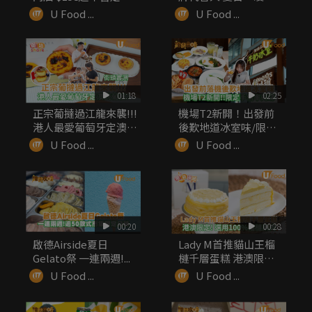
無...
感菜...
U Food ...
U Food ...
01:18
02:25
正宗葡撻過江龍來襲!!!
機場T2新開！出發前
港人最愛葡萄牙定澳式
後歎地道冰室味/限定
葡...
手信率先睇
U Food ...
U Food ...
00:20
00:28
啟德Airside夏日
Lady M首推貓山王榴
Gelato祭 一連兩週!...
槤千層蛋糕 港澳限定!
...
U Food ...
U Food ...