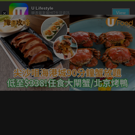
U Lifestyle
View
睇盡最新最HIT生活資訊
FREE - In Google Play
下載 U Lifestyle App