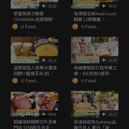
00:38
00:23
麥當勞再次聯乘
海港城全新food court
CHIIKAWA 送透明御
開幕 12間餐廳！...
守！升級...
U Food ...
U Food ...
00:31
01:05
溫野菜超人氣粟米濃湯
為健康朋友打造早餐之
回歸!! 醬燒玉米/奶蓋
選！4大添加!!感受最
玉米...
自然之味
U Food ...
U Food ...
01:41
02:11
銅鑼灣新開厚切牛舌專
張凌赫成為Subway品
門店 $158起牛舌定食/
牌代言人 夏日「凌」