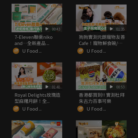
00:43
01:35
7-Eleven聯乘niko
狗狗實測元朗寵物友善
and…全新產品 ...
Cafe！寵物鮮食碗/嫩
滑厚...
U Food ...
U Food ...
01:48
00:53
Royal Delights玫瑰造
香港都買到!! 實測杜拜
型麻糬月餅！全...
朱古力百事可樂
U Food ...
U Food ...