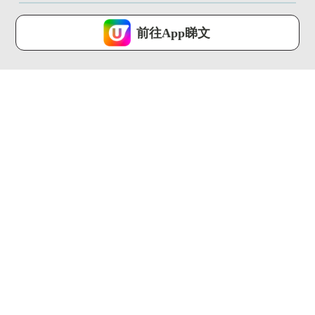
U Lifestyle 會使用Cookies來改善您的網站體驗，請確定您同意接
受本網站之
私隱政策和使用條款
才可繼續瀏覽。
前往App睇文
我已閱讀及同意
00:29
02:18
銅鑼灣全新Omakase
慶生&週年紀念打卡餐
山奧燒肉開幕！資深日
廳推介!! 尖沙咀夢幻星
籍大...
空晚餐
U Food ...
U Food ...
00:31
00:23
去冬甩專門店要買大
葡萄牙人氣蛋撻店 登
福?! 最平$22!!限量富
陸中環！ 神級薄脆酥
士...
皮 + ...
U Food ...
U Food ...