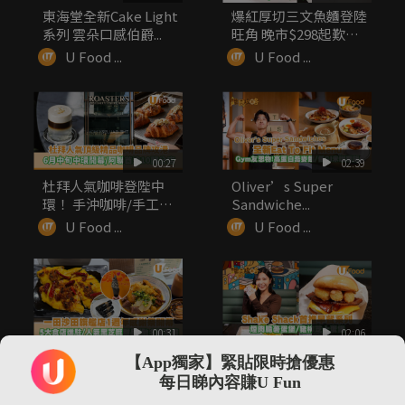
東海堂全新Cake Light
爆紅厚切三文魚麵登陸
系列 雲朵口感伯爵...
旺角 晚市$298起歎足
1...
U Food ...
U Food ...
00:27
02:39
杜拜人氣咖啡登陛中
Oliver’s Super
環！ 手沖咖啡/手工烘
Sandwiche...
焙美食/...
U Food ...
U Food ...
00:31
02:06
一田沙田旗艦店1週年
Shake Shack首推早
【App獨家】緊貼限時搶優惠
感謝祭！「一田食堂」
餐系列 煙肉脆薯蛋...
每日睇內容賺U Fun
5大人氣...
U Food ...
U Food ...