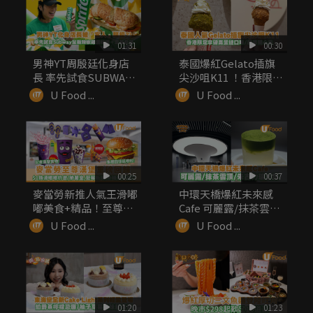
01:31
00:30
男神YT周殷廷化身店
泰國爆紅Gelato插旗
長 率先試食SUBWAY
尖沙咀K11 ！香港限
全...
定...
U Food ...
U Food ...
00:25
00:37
麥當勞新推人氣王滑嘟
中環天橋爆紅未來感
嘟美食+精品！至尊漢
Cafe 可麗露/抹茶雲
堡同步回歸
頂/朱...
U Food ...
U Food ...
01:20
01:23