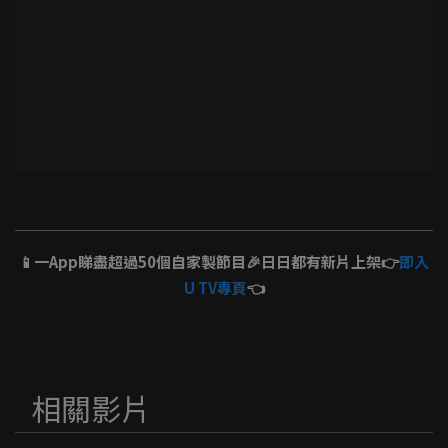
📱一App睇盡超過50個自家製節目🎉日日都有新片上架👉
即入
U TV專頁
👈
相關影片