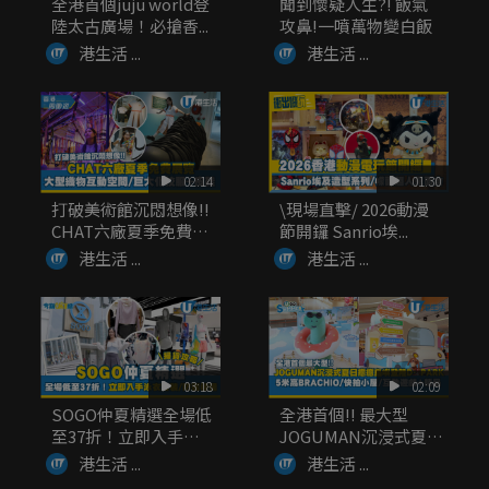
全港首個juju world登
聞到懷疑人生?! 飯氣
陸太古廣場！必搶香...
攻鼻!一噴萬物變白飯
港生活 ...
港生活 ...
02:14
01:30
打破美術館沉悶想像!!
\現場直擊/ 2026動漫
CHAT六廠夏季免費展
節開鑼 Sanrio埃...
覽...
港生活 ...
港生活 ...
03:18
02:09
SOGO仲夏精選全場低
全港首個!! 最大型
至37折！立即入手泳
JOGUMAN沉浸式夏日
衣套裝...
癒癒...
港生活 ...
港生活 ...