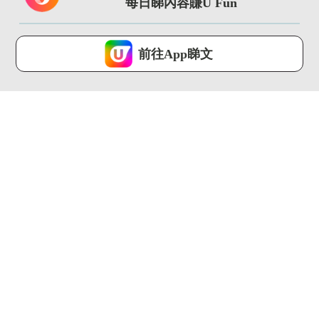
每日睇內容賺U Fun
卡/入...
港生活 ...
港生活 ...
U Lifestyle 會使用Cookies來改善您的網站體驗，請確定您同意接
受本網站之
私隱政策和使用條款
才可繼續瀏覽。
前往App睇文
我已閱讀及同意
02:06
01:39
⽇本網上市集Mercari
Threads瘋傳食烚蛋可
Japan 快閃展覽...
以生髮？！醫生親身解
畫
港生活 ...
港生活 ...
00:46
01:36
生蠔BB全新期間限定
亂用眼藥水愈滴愈乾
店！超過20款獨家新
電眼美女必備法寶係
品+4大...
佢?!
港生活 ...
港生活 ...