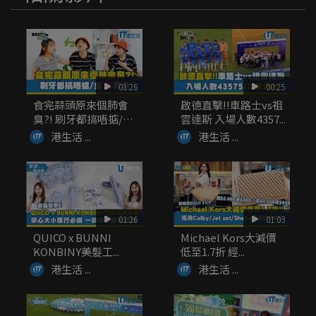
01:26
00:25
食完蒜頭原來個肺會
啟德直擊!!車路士vs祖
臭?! 刷牙都搞唔掂/
雲達斯 入場人數4357...
食...
港生活 ...
港生活 ...
01:26
01:03
QUICO x BUNNI
Michael Kors大減價
KONBINY美髮工...
低至1.7折 經...
港生活 ...
港生活 ...