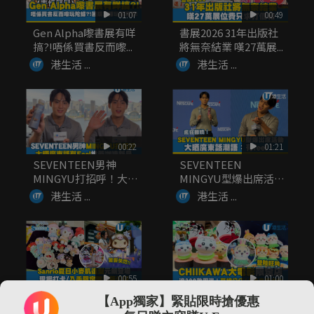
01:07
00:49
Gen Alpha嚟書展有咩
書展2026 31年出版社
搞?!唔係買書反而嚟...
將無奈結業 嘆27萬展...
港生活 ...
港生活 ...
00:22
01:21
SEVENTEEN男神
SEVENTEEN
MINGYU打招呼！大晒
MINGYU型爆出席活動
廣...
大...
港生活 ...
港生活 ...
00:55
01:00
Sanrio夏日小麥肌造
CHIIKAWA大電影限定
【App獨家】緊貼限時搶優惠
型元朗登場！現場打
店登陸旺角 逾300...