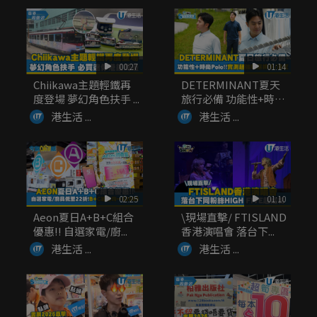
00:27
01:14
Chiikawa主題輕鐵再
DETERMINANT夏天
度登場 夢幻角色扶手 ...
旅行必備 功能性+時
尚...
港生活 ...
港生活 ...
02:25
01:10
Aeon夏日A+B+C組合
\現場直擊/ FTISLAND
優惠!! 自選家電/廚...
香港演唱會 落台下...
港生活 ...
港生活 ...