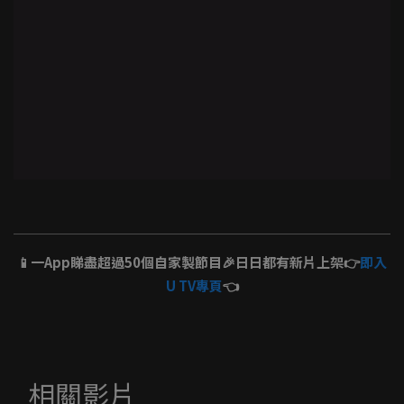
📱一App睇盡超過50個自家製節目🎉日日都有新片上架👉
即入
U TV專頁
👈
相關影片