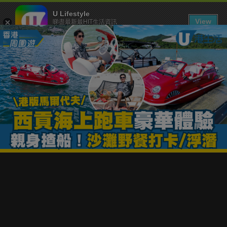
U Lifestyle
View
睇盡最新最HIT生活資訊
FREE - In Google Play
下載 U Lifestyle App