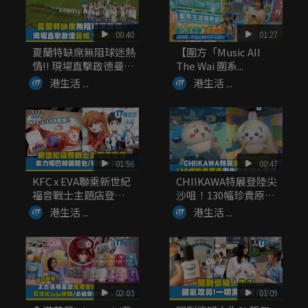
00:40
01:27
夏蘭特缺席無阻球迷熱
【圍方「Music All
情!! 現場直擊啟德曼城
The Wai 圍系...
V...
港生活 ...
港生活 ...
01:56
00:47
KFC x EVA聯乘新世紀
CHIIKAWA特展登陸尖
福音戰士主題店登
沙咀！130幅珍貴原
場！...
畫...
港生活 ...
港生活 ...
02:03
01:09