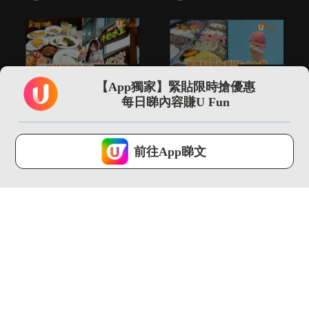
02:25
00:20
【App獨家】緊貼限時搶優惠
機場T2新開！出發前
啟德Airside夏日
每日睇內容賺U Fun
後歎地道冰室味/限定
Gelato祭 一連兩週!...
手信率先睇
U Food ...
U Food ...
U Lifestyle 會使用Cookies來改善您的網站體驗，請確定您同意接
受本網站之
私隱政策和使用條款
才可繼續瀏覽。
前往App睇文
我已閱讀及同意
00:28
01:31
Lady M首推貓山王榴
男神YT周殷廷化身店
槤千層蛋糕 港澳限定!
長 率先試食SUBWAY
...
全...
U Food ...
U Food ...