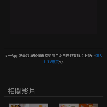
📱一App睇盡超過50個自家製節目🎉日日都有新片上架👉
即入
U TV專頁
👈
相關影片