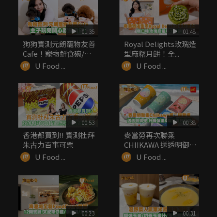
01:35
01:48
狗狗實測元朗寵物友善
Royal Delights玫瑰造
Cafe！寵物鮮食碗/嫩
型麻糬月餅！全...
滑厚...
U Food ...
U Food ...
00:53
00:38
香港都買到!! 實測杜拜
麥當勞再次聯乘
朱古力百事可樂
CHIIKAWA 送透明御
守！升級...
U Food ...
U Food ...
00:23
00:31