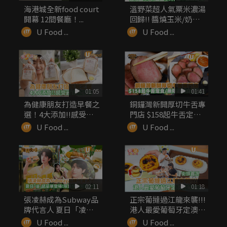
海港城全新food court
溫野菜超人氣粟米濃湯
開幕 12間餐廳！...
回歸!! 醬燒玉米/奶蓋
玉米...
U Food ...
U Food ...
01:05
01:41
為健康朋友打造早餐之
銅鑼灣新開厚切牛舌專
選！4大添加!!感受最
門店 $158起牛舌定食/
自然之味
無...
U Food ...
U Food ...
02:11
01:18
張凌赫成為Subway品
正宗葡撻過江龍來襲!!!
牌代言人 夏日「凌」
港人最愛葡萄牙定澳式
感菜...
葡...
U Food ...
U Food ...