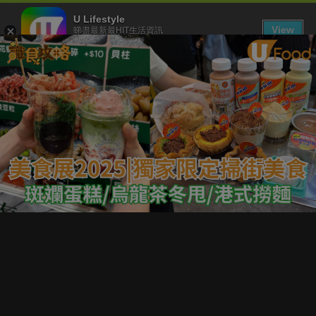
U Lifestyle
View
睇盡最新最HIT生活資訊
FREE - In Google Play
下載 U Lifestyle App