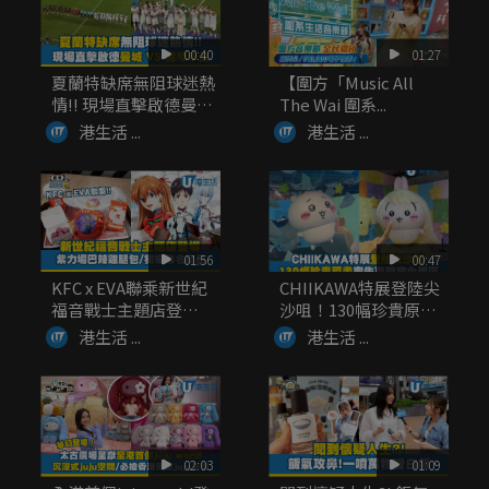
00:40
01:27
夏蘭特缺席無阻球迷熱
【圍方「Music All
情!! 現場直擊啟德曼城
The Wai 圍系...
V...
港生活 ...
港生活 ...
01:56
00:47
KFC x EVA聯乘新世紀
CHIIKAWA特展登陸尖
福音戰士主題店登
沙咀！130幅珍貴原
場！...
畫...
港生活 ...
港生活 ...
02:03
01:09