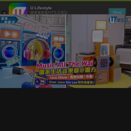
U Lifestyle
View
睇盡最新最HIT生活資訊
FREE - In Google Play
下載 U Lifestyle App