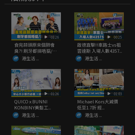
01:26
00:25
食完蒜頭原來個肺會
啟德直擊!!車路士vs祖
臭?! 刷牙都搞唔掂/
雲達斯 入場人數4357...
食...
港生活 ...
港生活 ...
01:26
01:03
QUICO x BUNNI
Michael Kors大減價
KONBINY美髮工...
低至1.7折 經...
港生活 ...
港生活 ...