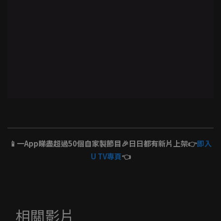
📱一App睇盡超過50個自家製節目🎉日日都有新片上架👉
即入
U TV專頁
👈
相關影片