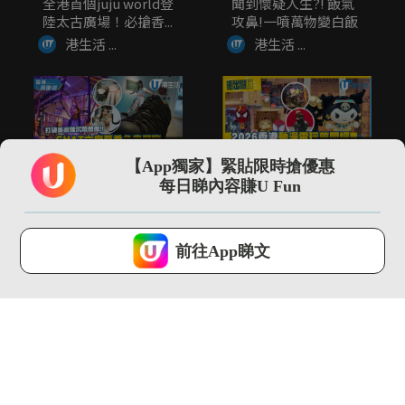
全港首個juju world登
聞到懷疑人生?! 飯氣
陸太古廣場！必搶香...
攻鼻!一噴萬物變白飯
港生活 ...
港生活 ...
02:14
01:30
【App獨家】緊貼限時搶優惠
打破美術館沉悶想像!!
\現場直擊/ 2026動漫
每日睇內容賺U Fun
CHAT六廠夏季免費展
節開鑼 Sanrio埃...
覽...
港生活 ...
港生活 ...
U Lifestyle 會使用Cookies來改善您的網站體驗，請確定您同意接
受本網站之
私隱政策和使用條款
才可繼續瀏覽。
前往App睇文
我已閱讀及同意
03:18
02:09
SOGO仲夏精選全場低
全港首個!! 最大型
至37折！立即入手泳
JOGUMAN沉浸式夏日
衣套裝...
癒癒...
港生活 ...
港生活 ...