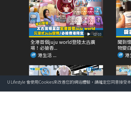
02:03
全港首個juju world登陸太古廣
聞到懷
場！必搶香...
物變
港生活 ...
港生
U Lifestyle 會使用Cookies來改善您的網站體驗，請確定您同意接
03:18
SOGO仲夏精選全場低至37折！立
全港首
即入手泳衣套裝...
式夏日癒
港生活 ...
港生