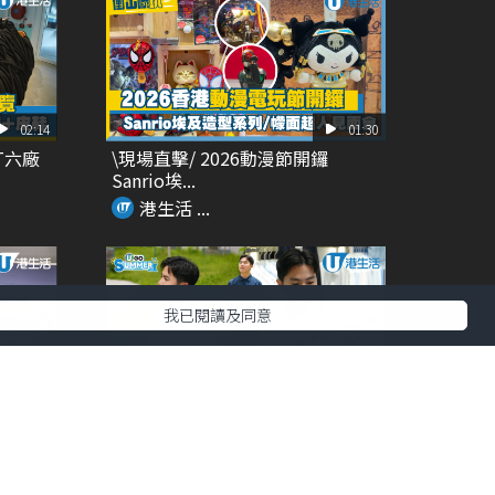
02:14
01:30
T六廠
\現場直擊/ 2026動漫節開鑼
Sanrio埃...
港生活 ...
我已閱讀及同意
00:27
01:14
 夢幻
DETERMINANT夏天旅行必備 功
能性+時尚...
港生活 ...