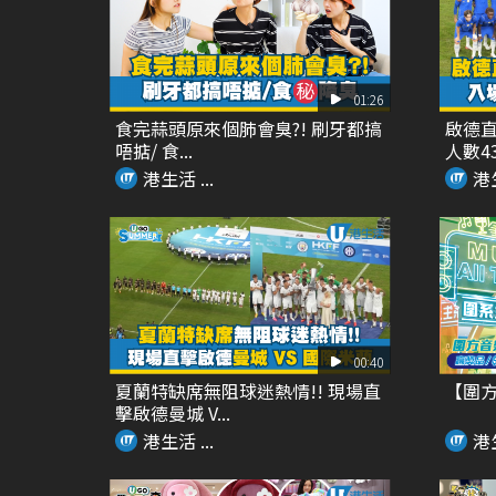
01:26
食完蒜頭原來個肺會臭?! 刷牙都搞
啟德直
唔掂/ 食...
人數435
港生活 ...
港生
00:40
夏蘭特缺席無阻球迷熱情!! 現場直
【圍方「M
擊啟德曼城 V...
港生活 ...
港生