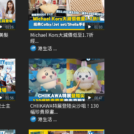
01:26
01:03
Y美髮
Michael Kors大減價低至1.7折
經...
港生活 ...
01:56
00:47
戰士主
CHIIKAWA特展登陸尖沙咀！130
幅珍貴原畫...
港生活 ...