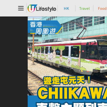
HK
Travel
Food