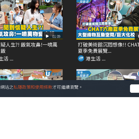
01:09
疑人生?! 飯氣攻鼻!一噴萬
打破美術館沉悶想像!! CHA
白飯
夏季免費展覽...
活 ...
港生活 ...
受本網站之
私隱政策和使用條款
才可繼續瀏覽。
02:09
個!! 最大型JOGUMAN沉浸
Chiikawa主題輕鐵再度登場
癒...
角色扶手 ...
活 ...
港生活 ...