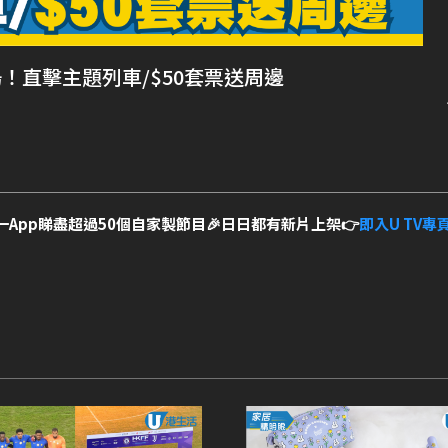
場！直擊主題列車/$50套票送周邊
一App睇盡超過50個自家製節目🎉日日都有新片上架👉
即入U TV專