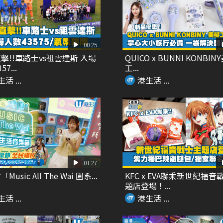
00:25
擊!!車路士vs祖雲達斯 入場
QUICO x BUNNI KONBIN
7...
工...
活 ...
港生活 ...
01:27
usic All The Wai 圍系...
KFC x EVA聯乘新世紀福音
題店登場！...
活 ...
港生活 ...