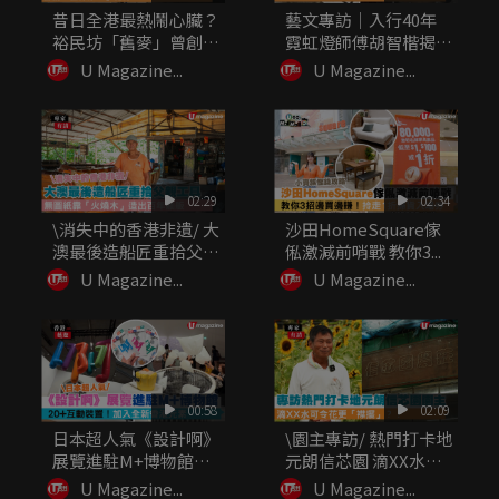
昔日全港最熱鬧心臟？
藝文專訪｜入行40年
裕民坊「舊麥」曾創
霓虹燈師傅胡智楷揭
「世界第一...
秘：做繁體...
U Magazine...
U Magazine...
02:29
02:34
\消失中的香港非遺/ 大
沙田HomeSquare傢
澳最後造船匠重拾父親
俬激減前哨戰 教你3...
工...
U Magazine...
U Magazine...
00:58
02:09
日本超人氣《設計啊》
\園主專訪/ 熱門打卡地
展覽進駐M+博物館
元朗信芯園 滴XX水可
20+...
令...
U Magazine...
U Magazine...