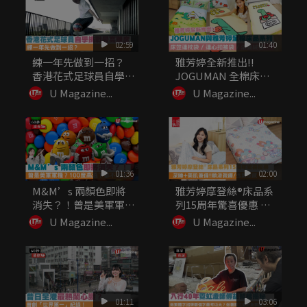
02:59
01:40
練一年先做到一招？
雅芳婷全新推出!!
香港花式足球員自學挑
JOGUMAN 全棉床品
戰最高難度
系列...
U Magazine...
U Magazine...
01:36
02:00
M&M’s 兩顏色即將
雅芳婷摩登絲®床品系
消失？！曾是美軍軍
列15周年驚喜優惠 深
糧？10...
睡+...
U Magazine...
U Magazine...
01:11
03:06