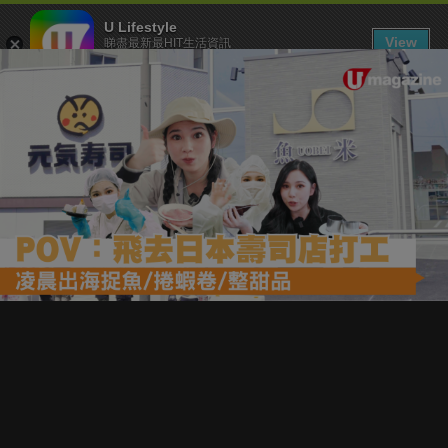
U Lifestyle
View
睇盡最新最HIT生活資訊
FREE - In Google Play
下載 U Lifestyle App