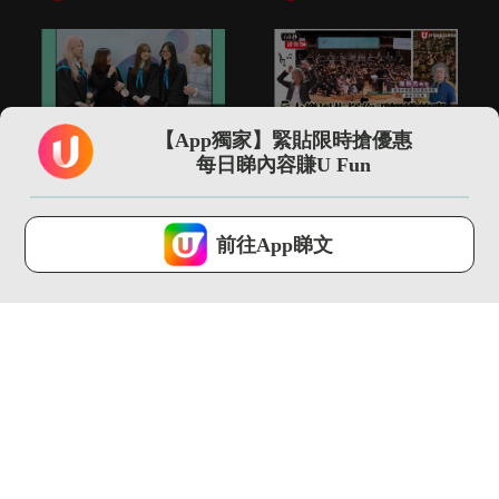
01:00
01:53
【App獨家】緊貼限時搶優惠
「世一」神隊友仲有港
5大樂團指揮你不知道
每日睇內容賺U Fun
大CC嘅老師！
的事 指揮2小時音樂可
瘦4...
U Magazine...
U Magazine...
U Lifestyle 會使用Cookies來改善您的網站體驗，請確定您同意接
受本網站之
私隱政策和使用條款
才可繼續瀏覽。
前往App睇文
我已閱讀及同意
00:35
13:13
尖沙咀直擊 adidas
【環球GPS】巴塞隆拿
FIFA世界盃26展覽...
自由行4日3夜行程規
劃！必...
U Magazine...
U Magazine...