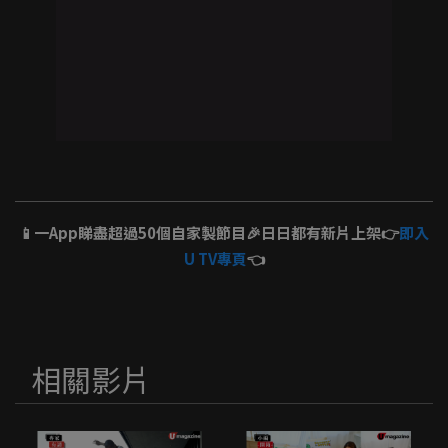
📱一App睇盡超過50個自家製節目🎉日日都有新片上架👉
即入
U TV專頁
👈
相關影片