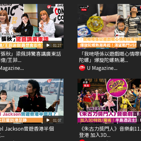
01:27
「張秋」梁佩詩驚喜講廣東話
「我哋唔係以遊戲嘅心情嚟
/王菲...
陀螺」爆旋陀螺熱潮...
Magazine...
U Magazine...
01:07
ael Jackson曾遊香港半個
《朱古力獎門人》音樂劇11
..
登港 加入3D...