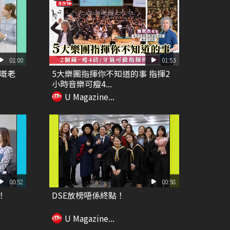
01:00
01:53
嘅老
5大樂團指揮你不知道的事 指揮2
小時音樂可瘦4...
U Magazine...
00:52
00:58
！
DSE放榜唔係終點！
U Magazine...