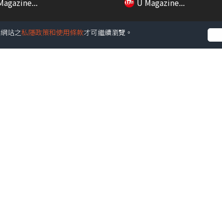
Magazine...
U Magazine...
受本網站之
私隱政策和使用條款
才可繼續瀏覽。
01:08
酒店海鮮海膽盛自助餐 即
【Body Chat】濕疹救星面
吞拿魚表演／...
Anitch...
Magazine...
U Magazine...
02:51
港藝遊】油麻地巨型貓壁畫成
玩轉西九龍高鐵站！任天堂