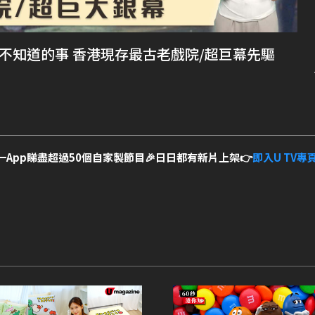
不知道的事 香港現存最古老戲院/超巨幕先驅
一App睇盡超過50個自家製節目🎉日日都有新片上架👉
即入U TV專