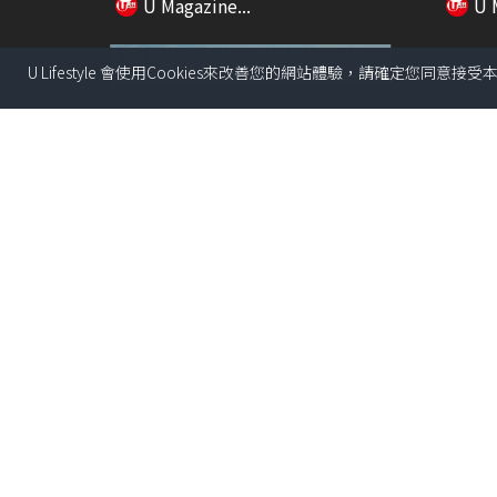
U Magazine...
U 
U Lifestyle 會使用Cookies來改善您的網站體驗，請確定您同意接
01:42
北部都會區究竟是甚麼? 佔香港三
喜來登
分一面積 大西...
切原條
U Magazine...
U 
03:08
401呎觀塘居屋大改造！1招解決
【香