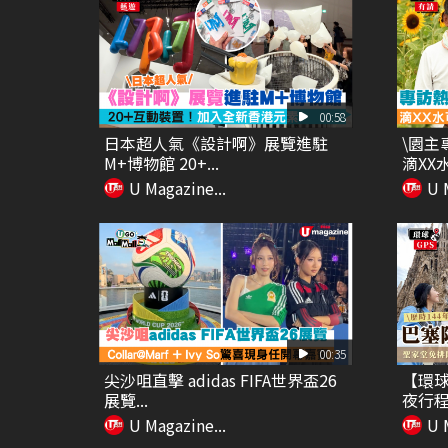
00:58
日本超人氣《設計啊》展覽進駐
\園主
M+博物館 20+...
滴XX水
U Magazine...
U 
00:35
尖沙咀直擊 adidas FIFA世界盃26
【環球
展覽...
夜行程
U Magazine...
U 