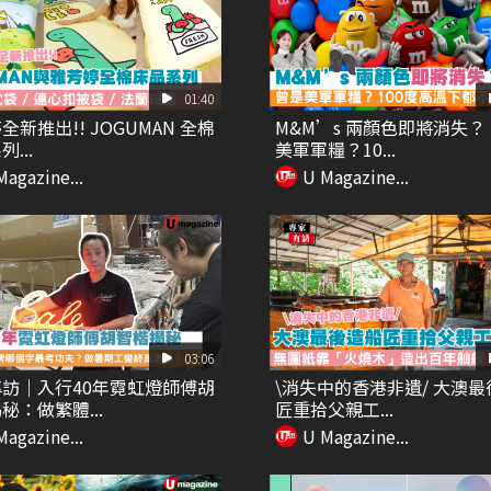
01:40
全新推出!! JOGUMAN 全棉
M&M’s 兩顏色即將消失
...
美軍軍糧？10...
Magazine...
U Magazine...
03:06
訪｜入行40年霓虹燈師傅胡
\消失中的香港非遺/ 大澳
秘：做繁體...
匠重拾父親工...
Magazine...
U Magazine...