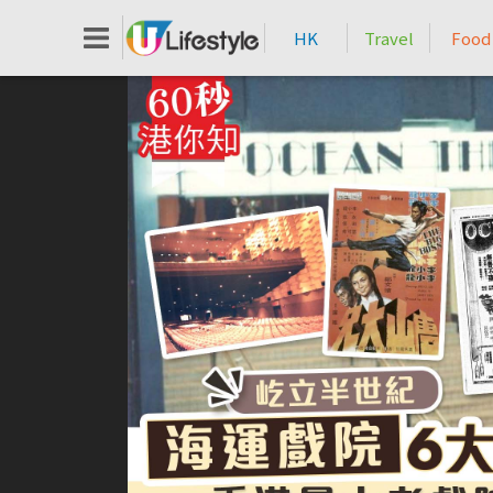
HK
Travel
Food