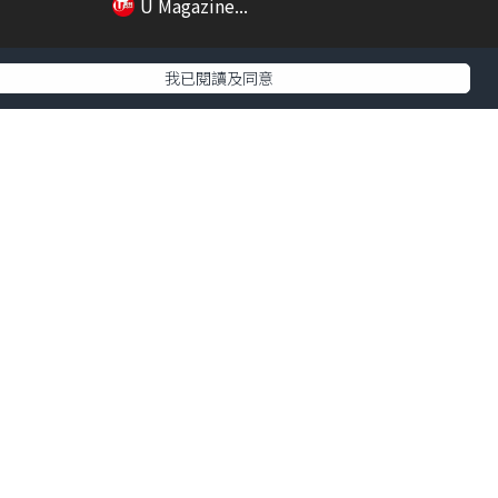
U Magazine...
我已閱讀及同意
01:16
00:21
世！
七欖盛會正式開鑼!! 啟德一連3日
直播賽事/DJ...
U Magazine...
01:51
01:16
正規商
韓國hit爆通便神器 拆解超強功效/