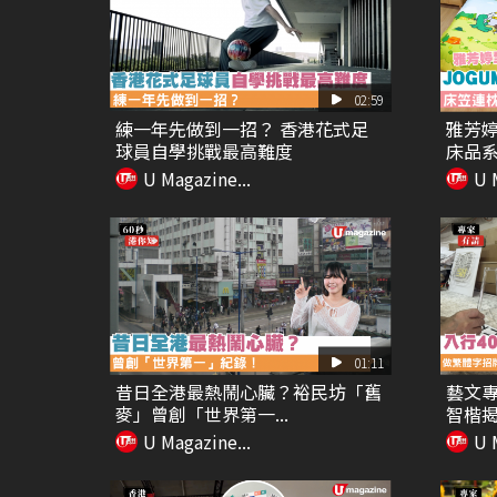
02:59
練一年先做到一招？ 香港花式足
雅芳婷
球員自學挑戰最高難度
床品系列
U Magazine...
U 
01:11
昔日全港最熱鬧心臟？裕民坊「舊
藝文專
麥」曾創「世界第一...
智楷揭
U Magazine...
U 