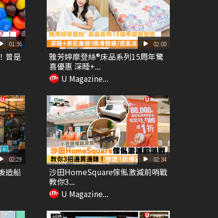
01:36
02:00
？！曾是
雅芳婷摩登絲®床品系列15周年驚
喜優惠 深睡+...
U Magazine...
02:29
02:34
最後造船
沙田HomeSquare傢俬激減前哨戰
教你3...
U Magazine...