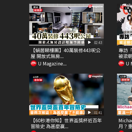
02:43
【蝸居睇樓團】40萬裝修443呎公
專訪
屋 開放式無房...
被梁朝偉
U Magazine...
U 
01:41
【60秒港你知】世界盃獎杯近百年
Mich
冒險史 為甚麼贏...
月？重.