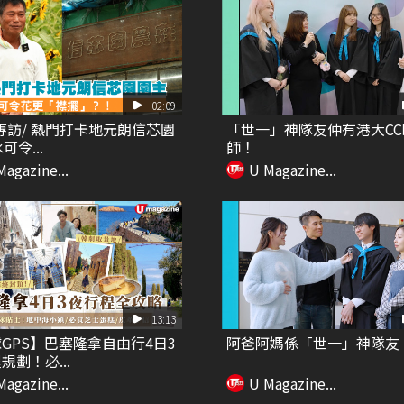
02:09
專訪/ 熱門打卡地元朗信芯園
「世一」神隊友仲有港大CC
可令...
師！
Magazine...
U Magazine...
13:13
GPS】巴塞隆拿自由行4日3
阿爸阿媽係「世一」神隊友
規劃！必...
Magazine...
U Magazine...