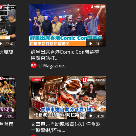
02:42
01:11
玩爆旋
群星出席香港Comic Con開幕禮
用廣東話打...
U Magazine...
01:01
01:20
月首度
文華東方自助晚餐買1送1 任食波
士頓龍蝦/阿拉...