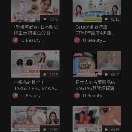
00:48
02:15
\手殘黨必買/ 日本眼妝
Cetaphil 舒特膚
修正筆 將畫歪的眼線
CTMP™護膚4步曲 ...
一筆...
U Beauty ...
U Beauty ...
01:25
00:42
小編私心推介！
日本人氣古著選品店
TARGET PRO BY WA...
RAGTAG登陸銅鑼灣!
集齊H...
U Beauty ...
U Beauty ...
00:58
00:56