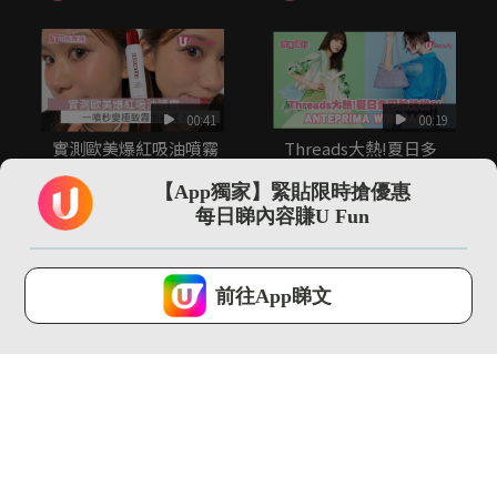
00:41
00:19
實測歐美爆紅吸油噴霧
Threads大熱!夏日多
一噴秒變極致霧面妝
巴胺神袋?! ANTE...
感？！
【App獨家】緊貼限時搶優惠
U Beauty ...
U Beauty ...
每日睇內容賺U Fun
U Lifestyle 會使用Cookies來改善您的網站體驗，請確定您同意接
受本網站之
私隱政策和使用條款
才可繼續瀏覽。
前往App睇文
我已閱讀及同意
01:40
00:51
5分鐘「頭髮化妝」減
\Threads大熱/ adidas
齡術！完美隱藏白髮/
世界盃女裝球...
修飾髮線...
U Beauty ...
U Beauty ...