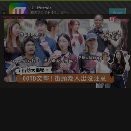
U Lifestyle
View
睇盡最新最HIT生活資訊
FREE - In Google Play
下載 U Lifestyle App