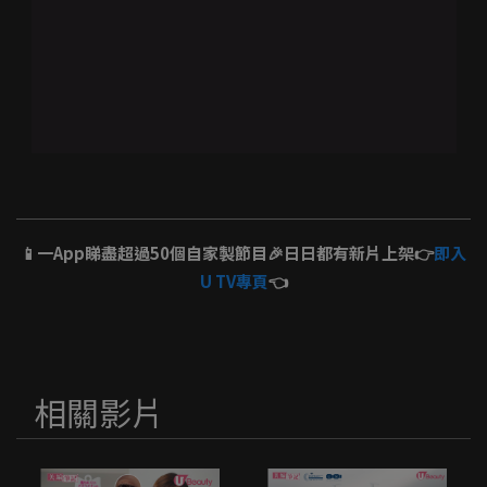
📱一App睇盡超過50個自家製節目🎉日日都有新片上架👉
即入
U TV專頁
👈
相關影片