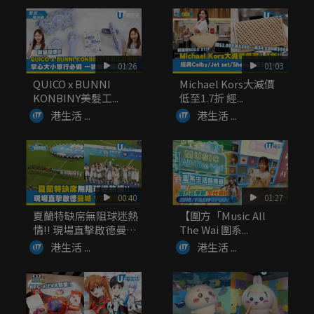
01:26
01:03
QUICO x BUNNI
Michael Kors大減價
KONBINY美髮工...
低至1.7折 經...
港生活 ...
港生活 ...
00:40
01:27
夏蘭特缺席無阻球迷熱
【圍方「Music All
情!! 現場直擊啟德曼城
The Wai 圍系...
V...
港生活 ...
港生活 ...