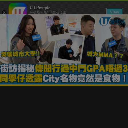
U Lifestyle
View
睇盡最新最HIT生活資訊
FREE - In Google Play
下載 U Lifestyle App