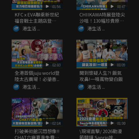
01:56
00:47
KFC x EVA聯乘新世紀
CHIIKAWA特展登陸尖
福音戰士主題店登
沙咀！130幅珍貴原
場！...
畫...
港生活 ...
港生活 ...
02:03
01:09
全港首個juju world登
聞到懷疑人生?! 飯氣
陸太古廣場！必搶香...
攻鼻!一噴萬物變白飯
港生活 ...
港生活 ...
02:14
01:30
打破美術館沉悶想像!!
\現場直擊/ 2026動漫
CHAT六廠夏季免費展
節開鑼 Sanrio埃...