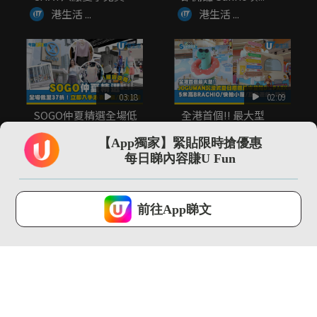
覽...
港生活 ...
港生活 ...
03:18
02:09
SOGO仲夏精選全場低
全港首個!! 最大型
至37折！立即入手泳
JOGUMAN沉浸式夏日
衣套裝...
癒癒...
【App獨家】緊貼限時搶優惠
港生活 ...
港生活 ...
每日睇內容賺U Fun
U Lifestyle 會使用Cookies來改善您的網站體驗，請確定您同意接
受本網站之
私隱政策和使用條款
才可繼續瀏覽。
前往App睇文
我已閱讀及同意
00:27
01:14
Chiikawa主題輕鐵再
DETERMINANT夏天
度登場 夢幻角色扶手 ...
旅行必備 功能性+時
尚...
港生活 ...
港生活 ...