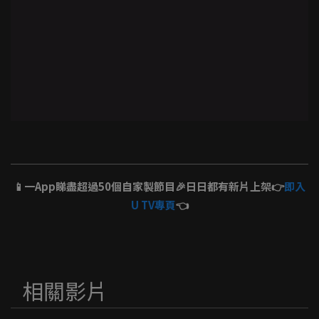
📱一App睇盡超過50個自家製節目🎉日日都有新片上架👉
即入
U TV專頁
👈
相關影片