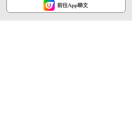
受本網站之
私隱政策和使用條款
才可繼續瀏覽。
前往App睇文
我已閱讀及同意
01:10
00:29
$38胭脂膏=Dior平
謝安琪、Anson Lo現
替？！ 開箱爆紅
身medicube快閃...
Canm...
U Beauty ...
U Beauty ...
00:34
00:37
阿Sa、Jeffrey、劉俊
日韓大熱UNIQLO疊穿
謙 、Jace、阿正...
攻略 露出「蕾絲底褲
邊」...
U Beauty ...
U Beauty ...