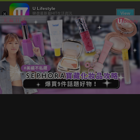
U Lifestyle
View
睇盡最新最HIT生活資訊
FREE - In Google Play
下載 U Lifestyle App