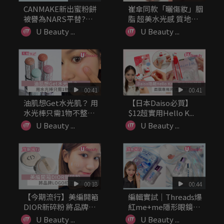
CANMAKE新出蜜粉餅
崔傘同款「曬傷妝」胭
被譽為NARS平替?
脂 超美水光感 質地輕
價...
盈易推
U Beauty ...
U Beauty ...
00:41
00:41
油肌想Get水光肌？ 用
【日本Daiso必買】
水光棒只需1物不整花
$12超實用Hello K...
底妝
U Beauty ...
U Beauty ...
00:18
00:44
【今期流行】美編開箱
編輯實試｜Threads爆
DIOR新碎粉 將品牌
紅me+me隱形眼鏡
LOG...
濕...
U Beauty ...
U Beauty ...