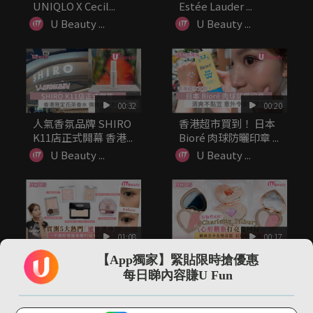
UNIQLO X Cecil...
Estée Lauder ...
U Beauty ...
U Beauty ...
00:32
00:20
人氣香氛品牌 SHIRO
香港超市買到！ 日本
K11店正式開幕 香港...
Bioré 肉球防曬印章 ...
U Beauty ...
U Beauty ...
01:08
00:17
實測5大熱門「遮淚溝
彩妝控必收！
【App獨家】緊貼限時搶優惠
神器」 平價好用過專
Charlotte Tilbury...
每日睇內容賺U Fun
櫃？！最...
U Beauty ...
U Beauty ...
U Lifestyle 會使用Cookies來改善您的網站體驗，請確定您同意接