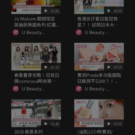
00:29
00:29
Jo Malone 期間限定
香港女仔夏日髮型救
英倫蔬果園系列 紅蘿...
星？！ 試用日本大熱
乾髮濕紙巾
U Beauty ...
U Beauty ...
01:03
00:29
春夏疊穿攻略！日氣日
實測Prada多功能胭脂
牌comcoca時尚單品
日韓買平$100？！ ...
...
U Beauty ...
U Beauty ...
00:48
00:52
2026 春夏系列
\油肌12小時實測/