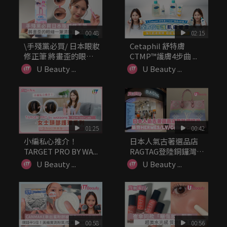
00:48
02:15
\手殘黨必買/ 日本眼妝
Cetaphil 舒特膚
修正筆 將畫歪的眼線
CTMP™護膚4步曲 ...
一筆...
U Beauty ...
U Beauty ...
01:25
00:42
小編私心推介！
日本人氣古著選品店
TARGET PRO BY WA...
RAGTAG登陸銅鑼灣!
集齊H...
U Beauty ...
U Beauty ...
00:58
00:56