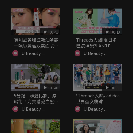
00:41
00:19
實測歐美爆紅吸油噴霧
Threads大熱!夏日多
一噴秒變極致霧面妝
巴胺神袋?! ANTE...
感？！
U Beauty ...
U Beauty ...
01:40
00:51
5分鐘「頭髮化妝」減
\Threads大熱/ adidas
齡術！完美隱藏白髮/
世界盃女裝球...
修飾髮線...
U Beauty ...
U Beauty ...