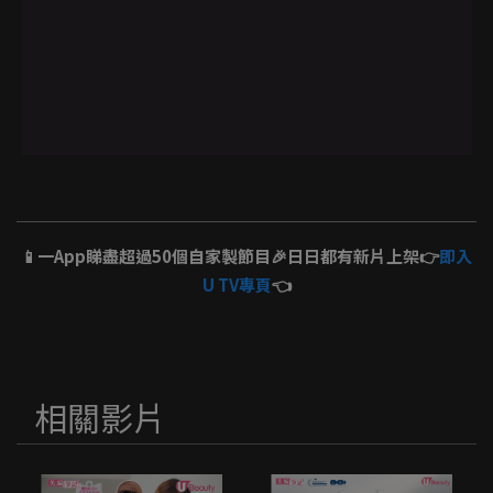
📱一App睇盡超過50個自家製節目🎉日日都有新片上架👉
即入
U TV專頁
👈
相關影片