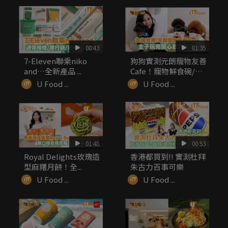
00:43
01:35
7-Eleven聯乘niko
狗狗實測元朗寵物友善
and…全新產品 ...
Cafe！寵物鮮食碗/嫩
滑厚...
U Food ...
U Food ...
01:48
00:53
Royal Delights玫瑰造
香港都買到!! 實測杜拜
型麻糬月餅！全...
朱古力百事可樂
U Food ...
U Food ...