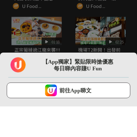
無...
感菜...
U Food ...
U Food ...
01:18
02:25
正宗葡撻過江龍來襲!!!
機場T2新開！出發前
港人最愛葡萄牙定澳式
後歎地道冰室味/限定
葡...
手信率先睇
【App獨家】緊貼限時搶優惠
U Food ...
U Food ...
每日睇內容賺U Fun
U Lifestyle 會使用Cookies來改善您的網站體驗，請確定您同意接
受本網站之
私隱政策和使用條款
才可繼續瀏覽。
前往App睇文
我已閱讀及同意
00:20
00:28
啟德Airside夏日
Lady M首推貓山王榴
Gelato祭 一連兩週!...
槤千層蛋糕 港澳限定!
...
U Food ...
U Food ...