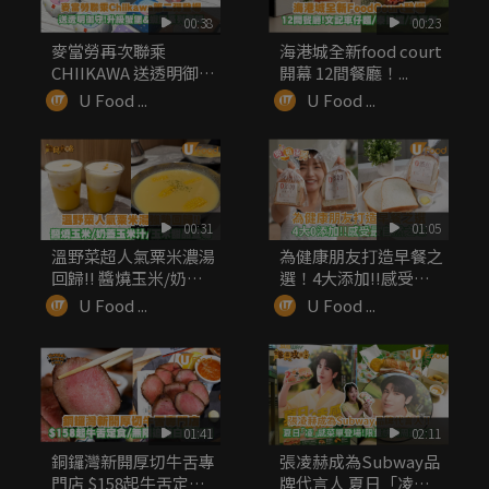
00:38
00:23
麥當勞再次聯乘
海港城全新food court
CHIIKAWA 送透明御
開幕 12間餐廳！...
守！升級...
U Food ...
U Food ...
00:31
01:05
溫野菜超人氣粟米濃湯
為健康朋友打造早餐之
回歸!! 醬燒玉米/奶蓋
選！4大添加!!感受最
玉米...
自然之味
U Food ...
U Food ...
01:41
02:11
銅鑼灣新開厚切牛舌專
張凌赫成為Subway品
門店 $158起牛舌定食/
牌代言人 夏日「凌」