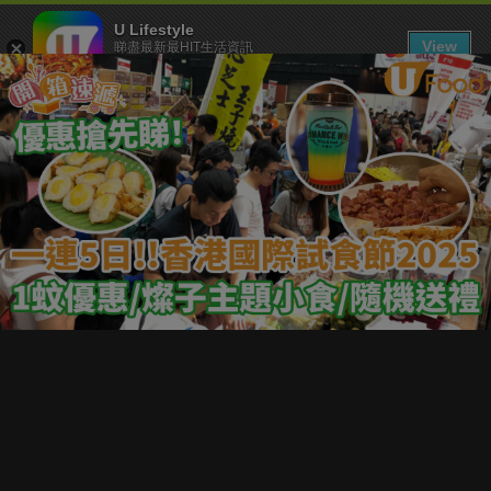
U Lifestyle
View
睇盡最新最HIT生活資訊
FREE - In Google Play
下載 U Lifestyle App