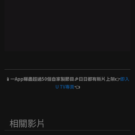
📱一App睇盡超過50個自家製節目🎉日日都有新片上架👉
即入
U TV專頁
👈
相關影片