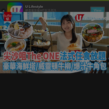
U Lifestyle
View
睇盡最新最HIT生活資訊
FREE - In Google Play
下載 U Lifestyle App