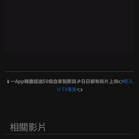
📱一App睇盡超過50個自家製節目🎉日日都有新片上架👉
即入
U TV專頁
👈
相關影片