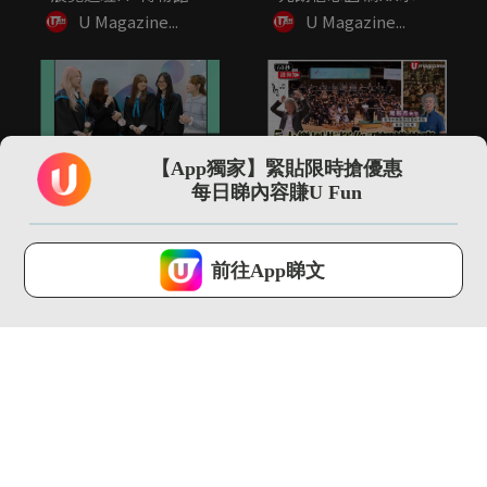
20+...
令...
U Magazine...
U Magazine...
01:00
01:53
【App獨家】緊貼限時搶優惠
「世一」神隊友仲有港
5大樂團指揮你不知道
每日睇內容賺U Fun
大CC嘅老師！
的事 指揮2小時音樂可
瘦4...
U Magazine...
U Magazine...
U Lifestyle 會使用Cookies來改善您的網站體驗，請確定您同意接
受本網站之
私隱政策和使用條款
才可繼續瀏覽。
前往App睇文
我已閱讀及同意
00:35
13:13
尖沙咀直擊 adidas
【環球GPS】巴塞隆拿
FIFA世界盃26展覽...
自由行4日3夜行程規
劃！必...
U Magazine...
U Magazine...