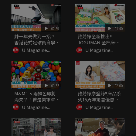
02:59
01:40
練一年先做到一招？
雅芳婷全新推出!!
香港花式足球員自學挑
JOGUMAN 全棉床品
戰最高難度
系列...
U Magazine...
U Magazine...
01:36
02:00
M&M’s 兩顏色即將
雅芳婷摩登絲®床品系
消失？！曾是美軍軍
列15周年驚喜優惠 深
糧？10...
睡+...
U Magazine...
U Magazine...