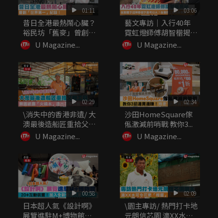
01:11
03:06
昔日全港最熱鬧心臟？
藝文專訪｜入行40年
裕民坊「舊麥」曾創
霓虹燈師傅胡智楷揭
「世界第一...
秘：做繁體...
U Magazine...
U Magazine...
02:29
02:34
\消失中的香港非遺/ 大
沙田HomeSquare傢
澳最後造船匠重拾父親
俬激減前哨戰 教你3...
工...
U Magazine...
U Magazine...
00:58
02:09
日本超人氣《設計啊》
\園主專訪/ 熱門打卡地
展覽進駐M+博物館
元朗信芯園 滴XX水可