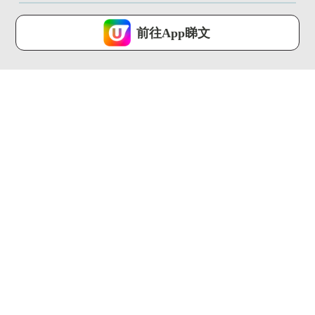
U Lifestyle 會使用Cookies來改善您的網站體驗，請確定您同意接
受本網站之
私隱政策和使用條款
才可繼續瀏覽。
前往App睇文
我已閱讀及同意
01:42
01:08
北部都會區究竟是甚
喜來登酒店海鮮海膽盛
麼? 佔香港三分一面積
自助餐 即切原條吞拿
大西...
魚表演／...
U Magazine...
U Magazine...
01:16
00:21
【Body Chat】濕疹救
七欖盛會正式開鑼!! 啟
星面世！Anitch...
德一連3日直播賽
事/DJ...
U Magazine...
U Magazine...