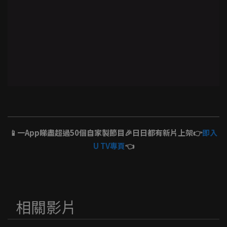
📱一App睇盡超過50個自家製節目🎉日日都有新片上架👉
即入
U TV專頁
👈
相關影片