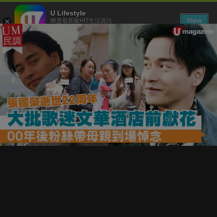
U Lifestyle
View
睇盡最新最HIT生活資訊
FREE - In Google Play
下載 U Lifestyle App