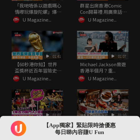
「我哋唔係以遊戲嘅心
群星出席香港Comic
情嚟玩爆旋陀螺」爆旋
Con開幕禮 用廣東話
陀螺熱潮...
打...
U Magazine...
U Magazine...
01:41
01:07
【60秒港你知】世界
Michael Jackson曾遊
盃獎杯近百年冒險史
香港半個月？重...
為甚麼贏...
U Magazine...
U Magazine...
01:01
01:20
《朱古力獎門人》音樂
文華東方自助晚餐買1
【App獨家】緊貼限時搶優惠
劇11月首度登港 加入
送1 任食波士頓龍蝦/
每日睇內容賺U Fun
3D...
阿拉...
U Magazine...
U Magazine...