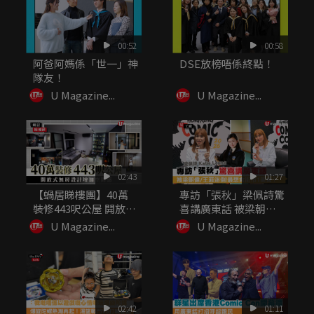
00:52
00:58
阿爸阿媽係「世一」神
DSE放榜唔係終點！
隊友！
U Magazine...
U Magazine...
02:43
01:27
【蝸居睇樓團】40萬
專訪「張秋」梁佩詩驚
裝修443呎公屋 開放式
喜講廣東話 被梁朝偉/
無房...
王菲...
U Magazine...
U Magazine...
02:42
01:11