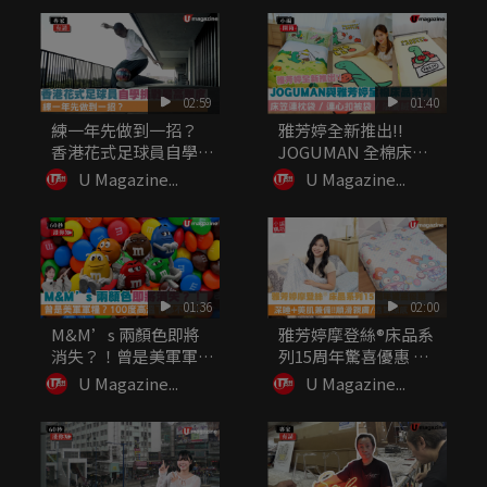
02:59
01:40
練一年先做到一招？
雅芳婷全新推出!!
香港花式足球員自學挑
JOGUMAN 全棉床品
戰最高難度
系列...
U Magazine...
U Magazine...
01:36
02:00
M&M’s 兩顏色即將
雅芳婷摩登絲®床品系
消失？！曾是美軍軍
列15周年驚喜優惠 深
糧？10...
睡+...
U Magazine...
U Magazine...