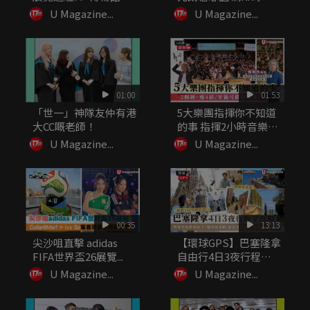
20+...
令...
U Magazine...
U Magazine...
01:00
01:53
「世一」神隊友仲有港
5大樂團指揮你不知道
大CC嘅老師！
的事 指揮2小時音樂可
瘦4...
U Magazine...
U Magazine...
00:35
13:13
尖沙咀直擊 adidas
【環球GPS】巴塞隆拿
FIFA世界盃26展覽...
自由行4日3夜行程規
劃！必...
U Magazine...
U Magazine...