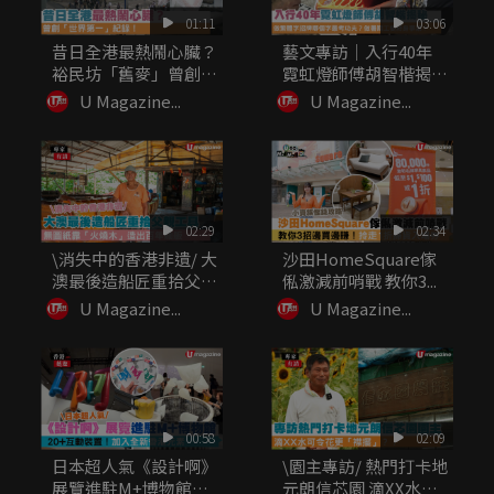
01:11
03:06
昔日全港最熱鬧心臟？
藝文專訪｜入行40年
裕民坊「舊麥」曾創
霓虹燈師傅胡智楷揭
「世界第一...
秘：做繁體...
U Magazine...
U Magazine...
02:29
02:34
\消失中的香港非遺/ 大
沙田HomeSquare傢
澳最後造船匠重拾父親
俬激減前哨戰 教你3...
工...
U Magazine...
U Magazine...
00:58
02:09
日本超人氣《設計啊》
\園主專訪/ 熱門打卡地
展覽進駐M+博物館
元朗信芯園 滴XX水可