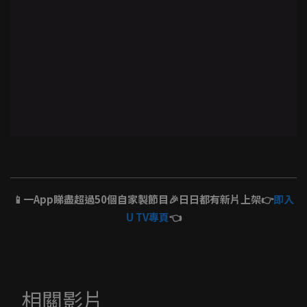
📱一App睇盡超過50個自家製節目🎉日日都有新片上架👉
即入
U TV專頁
👈
相關影片