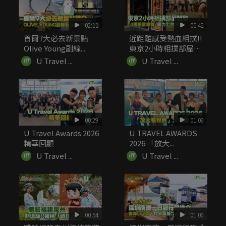
02:11
00:42
首爾7大必去新景點
近距離感受熱血相撲!!
Olive Young副線...
東京2小時相撲部屋體
驗 ...
U Travel ...
U Travel ...
00:29
01:09
U Travel Awards 2026
U TRAVEL AWARDS
精華回顧
2026 「放大...
U Travel ...
U Travel ...
00:54
01:09