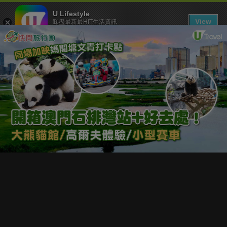
U Lifestyle
View
睇盡最新最HIT生活資訊
FREE - In Google Play
下載 U Lifestyle App