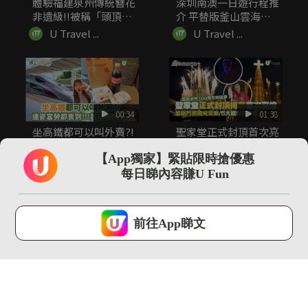
體驗福建泉州傳統簪花
深圳南澳一日遊行程推
非遺級!!被稱「頭頂上
介 平替版釜山雲海小
的...
火南！...
U Travel ...
U Travel ...
00:34
01:38
坐高鐵都可以叫外賣?!
聖家堂正式封頂首次亮
連麥當勞都食到!!超詳
燈 高第逝世100周年終
細...
圓...
【App獨家】緊貼限時搶優惠
U Travel ...
U Travel ...
每日睇內容賺U Fun
U Lifestyle 會使用Cookies來改善您的網站體驗，請確定您同意接
受本網站之
私隱政策和使用條款
才可繼續瀏覽。
前往App睇文
我已閱讀及同意
01:02
00:21
深圳絕美懸崖海景餐廳
皮克敏軟糖盲盒出沒日
「苫也 Sanyea」 打...
本便利店 九款角色造
型可愛吊飾
U Travel ...
U Travel ...