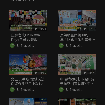
01:20
00:51
直擊台北Chiikawa
長榮航空開航30周
Days特展 台灣限...
年！紀念日派對專機飛
台灣 登機...
U Travel ...
U Travel ...
01:46
01:19
北上玩樂3招慳錢玩法
中環站限時打卡點!!長
你識幾多!?用中銀信用
榮航空飛賞長廊/打卡
卡簽賬...
萌爆小...
U Travel ...
U Travel ...