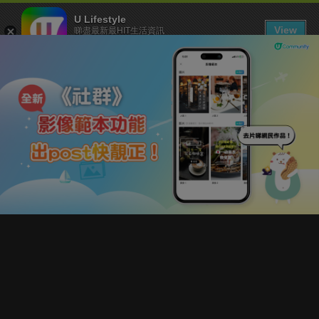
U Lifestyle
View
睇盡最新最HIT生活資訊
FREE - In Google Play
下載 U Lifestyle App