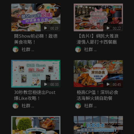
00:19
00:22
開Show前必睇！啟德
【去片!】網民大推浪
美食攻略！
漫情人節打卡西餐廳
社群 ...
社群 ...
00:33
00:45
30秒教您極速出Post
極高CP值！深圳必食
爆Like攻略！
活海鮮火鍋自助餐
社群 ...
社群 ...