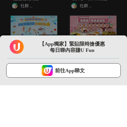
界企劃》
社群 ...
社群 ...
00:45
00:39
【App獨家】緊貼限時搶優惠
超準心理測驗！測試您
【母親節之選】7間精
每日睇內容賺U Fun
最近的財運指數
選餐廳推介！
社群 ...
社群 ...
U Lifestyle 會使用Cookies來改善您的網站體驗，請確定您同意接
受本網站之
私隱政策和使用條款
才可繼續瀏覽。
前往App睇文
我已閱讀及同意
00:52
00:27
【出遊注意】一定要知
【食勻銅鑼灣】8間人
道的酒店禁忌！
氣美食/餐廳推介！
社群 ...
社群 ...