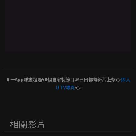
📱一App睇盡超過50個自家製節目🎉日日都有新片上架👉
即入
U TV專頁
👈
相關影片