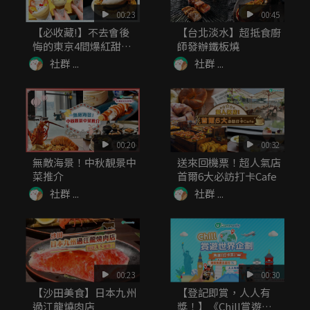
00:23
00:45
【必收藏!】不去會後
【台北淡水】超抵食廚
悔的東京4間爆紅甜品
師發辦鐵板燒
店!
社群 ...
社群 ...
00:20
00:32
無敵海景！中秋靚景中
送來回機票！超人氣店
菜推介
首爾6大必訪打卡Cafe
社群 ...
社群 ...
00:23
00:30
【沙田美食】日本九州
【登記即賞，人人有
過江龍燒肉店
獎！】《Chill賞遊世