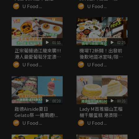
無...
感菜...
U Food ...
U Food ...
01:18
02:25
正宗葡撻過江龍來襲!!!
機場T2新開！出發前
港人最愛葡萄牙定澳式
後歎地道冰室味/限定
葡...
手信率先睇
U Food ...
U Food ...
00:20
00:28
啟德Airside夏日
Lady M首推貓山王榴
Gelato祭 一連兩週!...
槤千層蛋糕 港澳限定!
...
U Food ...
U Food ...