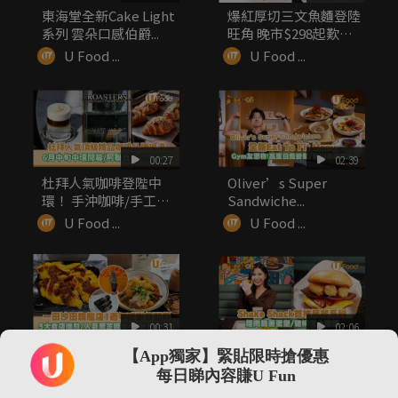
東海堂全新Cake Light
爆紅厚切三文魚麵登陸
系列 雲朵口感伯爵...
旺角 晚市$298起歎足
1...
U Food ...
U Food ...
00:27
02:39
杜拜人氣咖啡登陛中
Oliver’s Super
環！ 手沖咖啡/手工烘
Sandwiche...
焙美食/...
U Food ...
U Food ...
00:31
02:06
一田沙田旗艦店1週年
Shake Shack首推早
【App獨家】緊貼限時搶優惠
感謝祭！「一田食堂」
餐系列 煙肉脆薯蛋...
每日睇內容賺U Fun
5大人氣...
U Food ...
U Food ...