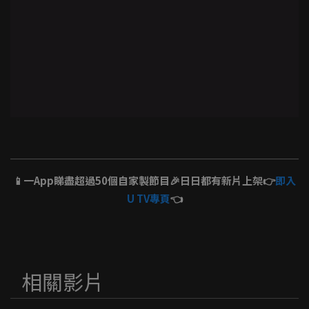
📱一App睇盡超過50個自家製節目🎉日日都有新片上架👉
即入
U TV專頁
👈
相關影片