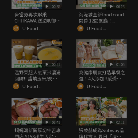
00:38
00:23
麥當勞再次聯乘
海港城全新food court
CHIIKAWA 送透明御
開幕 12間餐廳！...
守！升級...
U Food ...
U Food ...
00:31
01:05
溫野菜超人氣粟米濃湯
為健康朋友打造早餐之
回歸!! 醬燒玉米/奶蓋
選！4大添加!!感受最
玉米...
自然之味
U Food ...
U Food ...
01:41
02:11
銅鑼灣新開厚切牛舌專
張凌赫成為Subway品
門店 $158起牛舌定食/
牌代言人 夏日「凌」