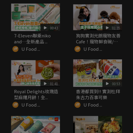
00:43
01:35
7-Eleven聯乘niko
狗狗實測元朗寵物友善
and…全新產品 ...
Cafe！寵物鮮食碗/嫩
滑厚...
U Food ...
U Food ...
01:48
00:53
Royal Delights玫瑰造
香港都買到!! 實測杜拜
型麻糬月餅！全...
朱古力百事可樂
U Food ...
U Food ...