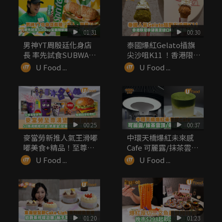
01:31
00:30
男神YT周殷廷化身店
泰國爆紅Gelato插旗
長 率先試食SUBWAY
尖沙咀K11 ！香港限
全...
定...
U Food ...
U Food ...
00:25
00:37
麥當勞新推人氣王滑嘟
中環天橋爆紅未來感
嘟美食+精品！至尊漢
Cafe 可麗露/抹茶雲
堡同步回歸
頂/朱...
U Food ...
U Food ...
01:20
01:23