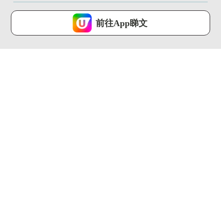
U Lifestyle 會使用Cookies來改善您的網站體驗，請確定您同意接
受本網站之
私隱政策和使用條款
才可繼續瀏覽。
前往App睇文
我已閱讀及同意
00:29
02:18
銅鑼灣全新Omakase
慶生&週年紀念打卡餐
山奧燒肉開幕！資深日
廳推介!! 尖沙咀夢幻星
籍大...
空晚餐
U Food ...
U Food ...
00:31
00:23
去冬甩專門店要買大
葡萄牙人氣蛋撻店 登
福?! 最平$22!!限量富
陸中環！ 神級薄脆酥
士...
皮 + ...
U Food ...
U Food ...