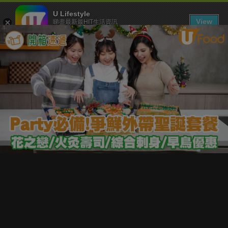
U Lifestyle
View
睇盡最新最HIT生活資訊
FREE - In Google Play
下載 U Lifestyle App