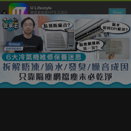
U Lifestyle
View
睇盡最新最HIT生活資訊
FREE - In Google Play
下載 U Lifestyle App