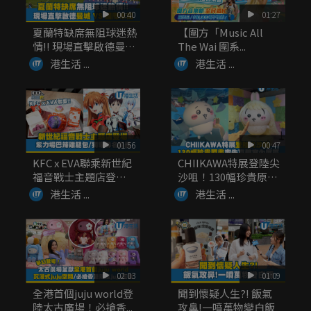
00:40
01:27
夏蘭特缺席無阻球迷熱
【圍方「Music All
情!! 現場直擊啟德曼城
The Wai 圍系...
V...
港生活 ...
港生活 ...
01:56
00:47
KFC x EVA聯乘新世紀
CHIIKAWA特展登陸尖
福音戰士主題店登
沙咀！130幅珍貴原
場！...
畫...
港生活 ...
港生活 ...
02:03
01:09
全港首個juju world登
聞到懷疑人生?! 飯氣
陸太古廣場！必搶香...
攻鼻!一噴萬物變白飯