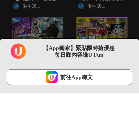
港生活 ...
港生活 ...
02:14
01:30
【App獨家】緊貼限時搶優惠
打破美術館沉悶想像!!
\現場直擊/ 2026動漫
每日睇內容賺U Fun
CHAT六廠夏季免費展
節開鑼 Sanrio埃...
覽...
港生活 ...
港生活 ...
U Lifestyle 會使用Cookies來改善您的網站體驗，請確定您同意接
受本網站之
私隱政策和使用條款
才可繼續瀏覽。
前往App睇文
我已閱讀及同意
03:18
02:09
SOGO仲夏精選全場低
全港首個!! 最大型
至37折！立即入手泳
JOGUMAN沉浸式夏日
衣套裝...
癒癒...
港生活 ...
港生活 ...