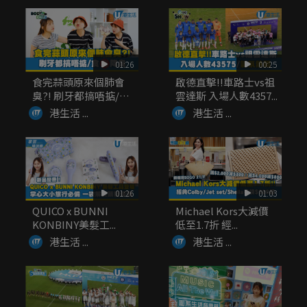
01:26
00:25
食完蒜頭原來個肺會
啟德直擊!!車路士vs祖
臭?! 刷牙都搞唔掂/
雲達斯 入場人數4357...
食...
港生活 ...
港生活 ...
01:26
01:03
QUICO x BUNNI
Michael Kors大減價
KONBINY美髮工...
低至1.7折 經...
港生活 ...
港生活 ...