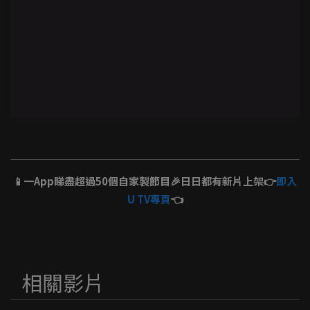
📱一App睇盡超過50個自家製節目🎉日日都有新片上架👉
即入
U TV專頁
👈
相關影片