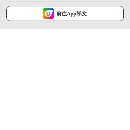
U Lifestyle 會使用Cookies來改善您的網站體驗，請確定您同意接
受本網站之
私隱政策和使用條款
才可繼續瀏覽。
前往App睇文
我已閱讀及同意
01:37
01:35
飛東京揀成田機場定羽
遊日帶1人氣手信被禁
田機場？一條片看清5
上機 誤帶恐坐監!附香
大比教懶...
港違...
U Travel ...
U Travel ...
01:30
00:28
【旅人指南針】歷時
【旅人Guide】APA、
144年！巴塞隆拿聖家
東橫 Inn都有！日本...
堂終封頂...
U Travel ...
U Travel ...