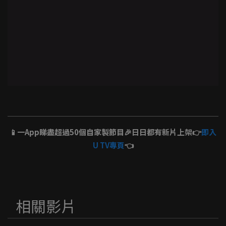
📱一App睇盡超過50個自家製節目🎉日日都有新片上架👉
即入
U TV專頁
👈
相關影片