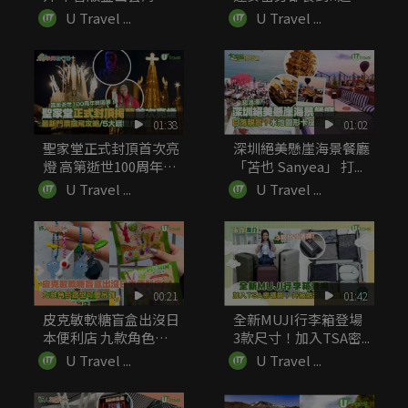
火南！...
細...
U Travel ...
U Travel ...
01:38
01:02
聖家堂正式封頂首次亮
深圳絕美懸崖海景餐廳
燈 高第逝世100周年終
「苫也 Sanyea」 打...
圓...
U Travel ...
U Travel ...
00:21
01:42
皮克敏軟糖盲盒出沒日
全新MUJI行李箱登場
本便利店 九款角色造
3款尺寸！加入TSA密...
型可愛吊飾
U Travel ...
U Travel ...