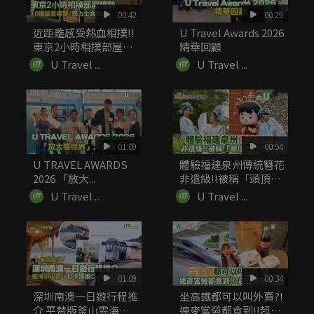
00:42
00:29
近距離感受熱血相撲!!
U Travel Awards 2026
東京2小時相撲部屋體
精華回顧
驗 ...
U Travel ...
U Travel ...
01:09
00:54
U TRAVEL AWARDS
體驗福建泉州傳統簪花
2026 「放大...
非遺級!!被稱「頭頂上
的...
U Travel ...
U Travel ...
01:09
00:34
深圳南澳一日遊行程推
坐高鐵都可以叫外賣?!
介 平替版釜山雲海小
連麥當勞都食到!!超詳