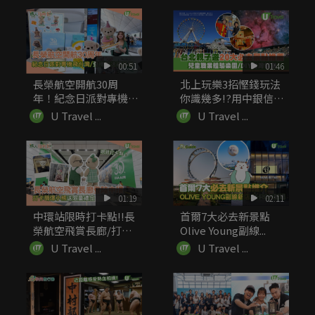
00:51
01:46
長榮航空開航30周
北上玩樂3招慳錢玩法
年！紀念日派對專機飛
你識幾多!?用中銀信用
台灣 登機...
卡簽賬...
U Travel ...
U Travel ...
01:19
02:11
中環站限時打卡點!!長
首爾7大必去新景點
榮航空飛賞長廊/打卡
Olive Young副線...
萌爆小...
U Travel ...
U Travel ...