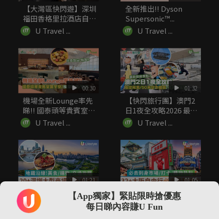
【大灣區快閃遊】深圳
全新推出!! Dyson
福田香格里拉酒店自助
Supersonic™...
餐低至7...
U Travel ...
U Travel ...
00:30
01:32
機場全新Lounge率先
【快閃旅行團】澳門2
睇!! 國泰頭等貴賓室
日1夜全攻略2026 最
寰...
新...
U Travel ...
U Travel ...
01:21
01:05
20+深圳大型商場好去
32+大阪自由行必去景
【App獨家】緊貼限時搶優惠
處推薦 地鐵沿線！美
點推介 必去刺身市場/
每日睇內容賺U Fun
食/...
打...
U Travel ...
U Travel ...