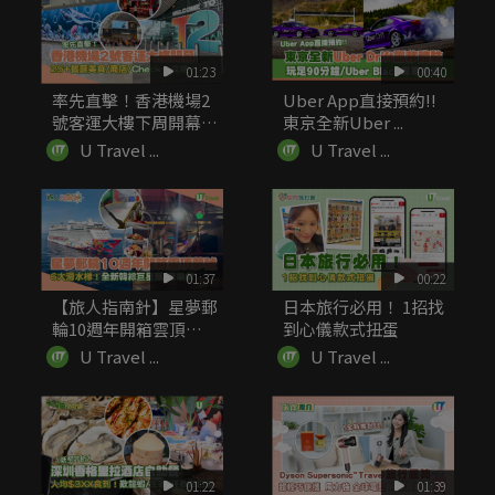
01:23
00:40
率先直擊！香港機場2
Uber App直接預約!!
號客運大樓下周開幕
東京全新Uber ...
25+...
U Travel ...
U Travel ...
01:37
00:22
【旅人指南針】星夢郵
日本旅行必用！ 1招找
輪10週年開箱雲頂夢
到心儀款式扭蛋
號 6...
U Travel ...
U Travel ...
01:22
01:39