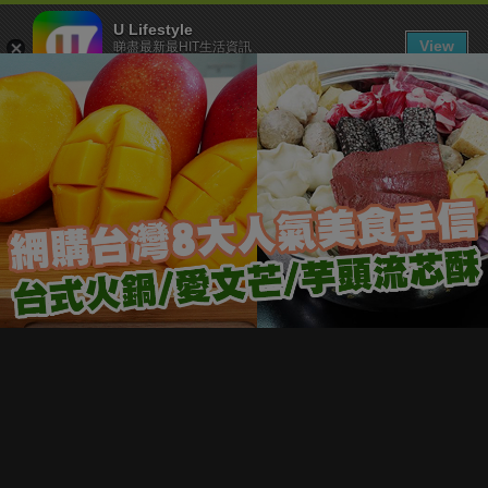
U Lifestyle
View
睇盡最新最HIT生活資訊
FREE - In Google Play
下載 U Lifestyle App