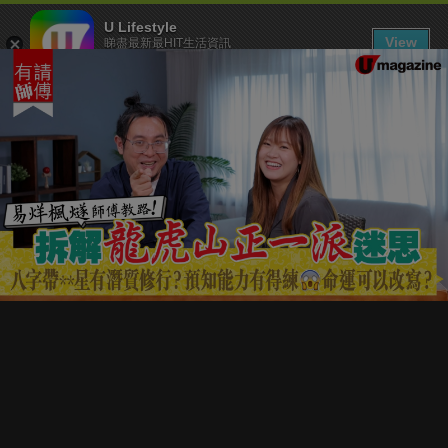
U Lifestyle
View
睇盡最新最HIT生活資訊
FREE - In Google Play
下載 U Lifestyle App