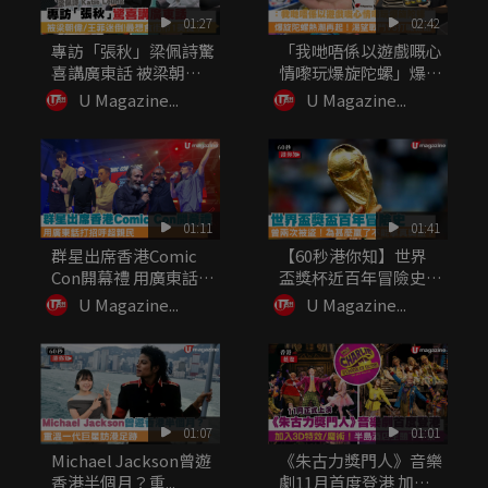
01:27
02:42
專訪「張秋」梁佩詩驚
「我哋唔係以遊戲嘅心
喜講廣東話 被梁朝偉/
情嚟玩爆旋陀螺」爆旋
王菲...
陀螺熱潮...
U Magazine...
U Magazine...
01:11
01:41
群星出席香港Comic
【60秒港你知】世界
Con開幕禮 用廣東話
盃獎杯近百年冒險史
打...
為甚麼贏...
U Magazine...
U Magazine...
01:07
01:01
Michael Jackson曾遊
《朱古力獎門人》音樂
香港半個月？重...
劇11月首度登港 加入