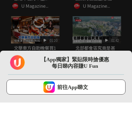
3D...
U Magazine...
U Magazine...
01:20
01:42
文華東方自助晚餐買1
北部都會區究竟是甚
送1 任食波士頓龍蝦/
麼? 佔香港三分一面積
阿拉...
大西...
【App獨家】緊貼限時搶優惠
U Magazine...
U Magazine...
每日睇內容賺U Fun
U Lifestyle 會使用Cookies來改善您的網站體驗，請確定您同意接
受本網站之
私隱政策和使用條款
才可繼續瀏覽。
前往App睇文
我已閱讀及同意
01:08
01:16
喜來登酒店海鮮海膽盛
【Body Chat】濕疹救
自助餐 即切原條吞拿
星面世！Anitch...
魚表演／...
U Magazine...
U Magazine...