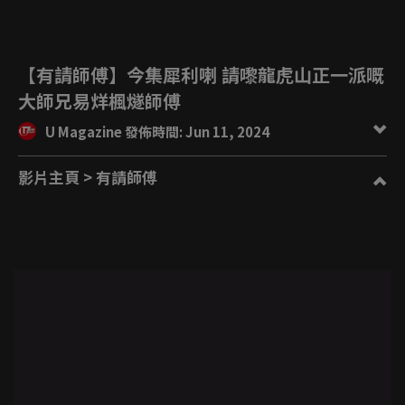
【有請師傅】今集犀利喇 請嚟龍虎山正一派嘅
大師兄易烊楓燧師傅
U Magazine 發佈時間: Jun 11, 2024
影片主頁
> 有請師傅