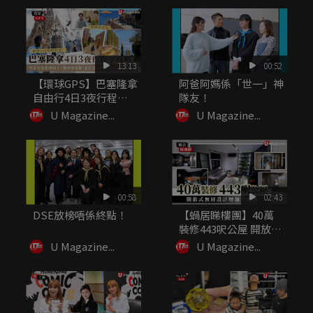
13:13
00:52
【環球GPS】巴塞隆拿
阿爸阿媽係「世一」神
自由行4日3夜行程規
隊友！
劃！必...
U Magazine...
U Magazine...
00:58
02:43
DSE放榜唔係終點！
【蝸居睇樓團】40萬
裝修443呎公屋 開放式
無房...
U Magazine...
U Magazine...