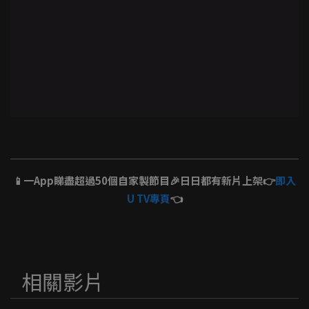
📱一App睇盡超過50個自家製節目🎉日日都有新片上架👉
即入
U TV專頁
👈
相關影片