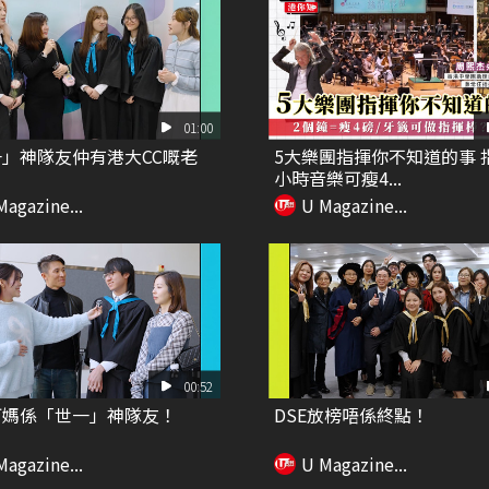
01:00
」神隊友仲有港大CC嘅老
5大樂團指揮你不知道的事 
小時音樂可瘦4...
Magazine...
U Magazine...
00:52
阿媽係「世一」神隊友！
DSE放榜唔係終點！
Magazine...
U Magazine...