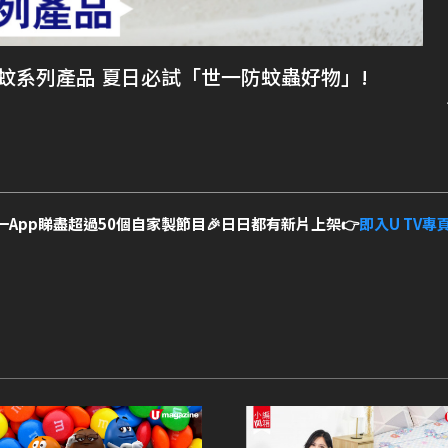
蚊系列產品 夏日必試「世一防蚊蟲好物」!
一App睇盡超過50個自家製節目🎉日日都有新片上架👉
即入U TV專