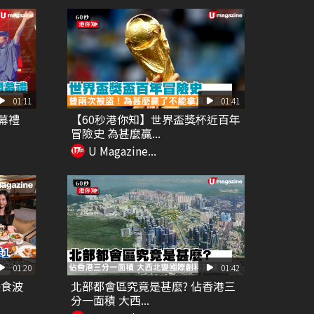
01:11
01:41
開幕禮
【60秒港你知】世界盃獎杯近百年
冒險史 為甚麼贏...
U Magazine...
01:20
01:42
任食波
北部都會區究竟是甚麼? 佔香港三
分一面積 大西...