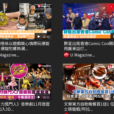
02:42
哋唔係以遊戲嘅心情嚟玩爆旋
群星出席香港Comic Con
爆旋陀螺熱潮...
用廣東話打...
Magazine...
U Magazine...
01:01
力獎門人》音樂劇11月首度
文華東方自助晚餐買1送1 
入3D...
士頓龍蝦/阿拉...