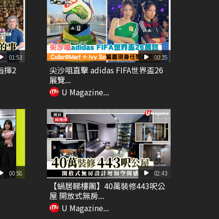
01:53
00:35
指揮2
尖沙咀直擊 adidas FIFA世界盃26
展覽...
U Magazine...
00:58
02:43
【蝸居睇樓團】40萬裝修443呎公
屋 開放式無房...
U Magazine...