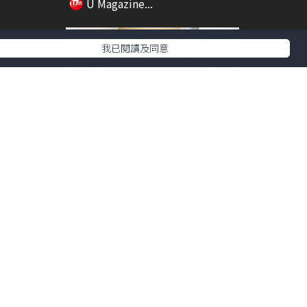
U Magazine...
我已閱讀及同意
00:21
03:08
連3日
401呎觀塘居屋大改造！1招解決
「開門見廁」！舊...
U Magazine...
01:16
00:35
強功效/
Art Central 2026︱藝術中環3.2...