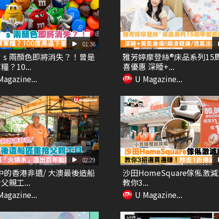
01:36
’s 兩顏色即將消失？！曾是
雅芳婷摩登絲®床品系列15
？10...
喜優惠 深睡+...
Magazine...
U Magazine...
02:29
中的香港非遺/ 大澳最後造船
沙田HomeSquare傢俬激
父親工...
教你3...
Magazine...
U Magazine...