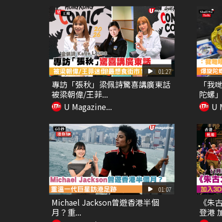
01:27
專訪「張秋」梁佩詩驚喜講廣東話
「我
被梁朝偉/王菲...
陀螺」
U Magazine...
U 
01:07
Michael Jackson曾遊香港半個
《朱古
月？重...
登港 加