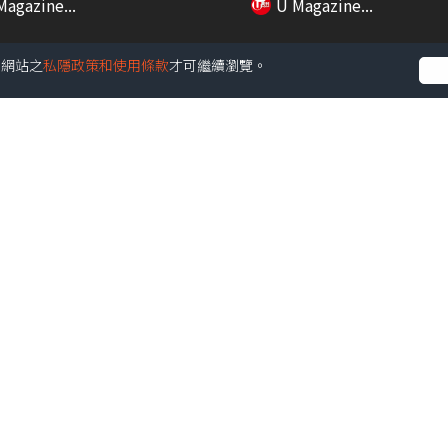
Magazine...
U Magazine...
受本網站之
私隱政策和使用條款
才可繼續瀏覽。
01:16
dy Chat】濕疹救星面世！
七欖盛會正式開鑼!! 啟德一
..
直播賽事/DJ...
Magazine...
U Magazine...
01:51
西九龍高鐵站！任天堂正規商
韓國hit爆通便神器 拆解超