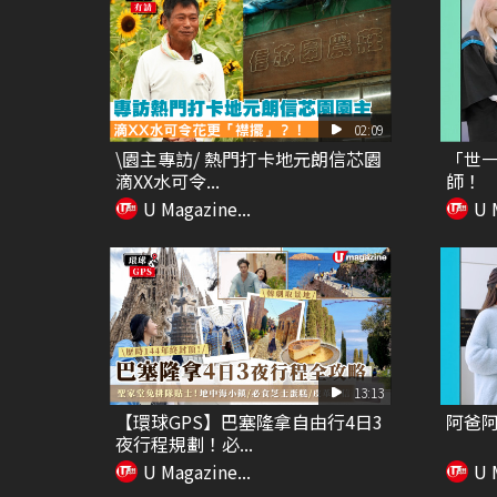
02:09
\園主專訪/ 熱門打卡地元朗信芯園
「世一
滴XX水可令...
師！
U Magazine...
U 
13:13
【環球GPS】巴塞隆拿自由行4日3
阿爸
夜行程規劃！必...
U Magazine...
U 