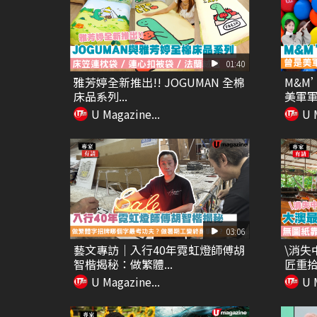
01:40
雅芳婷全新推出!! JOGUMAN 全棉
M&M
床品系列...
美軍軍糧
U Magazine...
U 
03:06
藝文專訪｜入行40年霓虹燈師傅胡
\消失
智楷揭秘：做繁體...
匠重拾
U Magazine...
U 