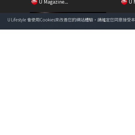
U Magazine...
U 
U Lifestyle 會使用Cookies來改善您的網站體驗，請確定您同意接
01:08
喜來登酒店海鮮海膽盛自助餐 即
【Bo
切原條吞拿魚表演／...
Anitch.
U Magazine...
U 
02:51
【香港藝遊】油麻地巨型貓壁畫成
玩轉