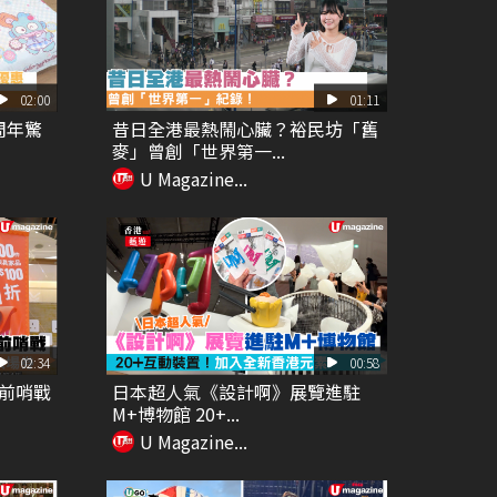
02:00
01:11
周年驚
昔日全港最熱鬧心臟？裕民坊「舊
麥」曾創「世界第一...
U Magazine...
02:34
00:58
減前哨戰
日本超人氣《設計啊》展覽進駐
M+博物館 20+...
U Magazine...